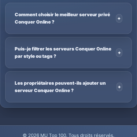
Comment choisir le meilleur serveur privé
Conquer Online ?
Puis-je filtrer les serveurs Conquer Online
par style ou tags ?
Les propriétaires peuvent-ils ajouter un
serveur Conquer Online ?
© 2026
MU Top 100
. Tous droits réservés.