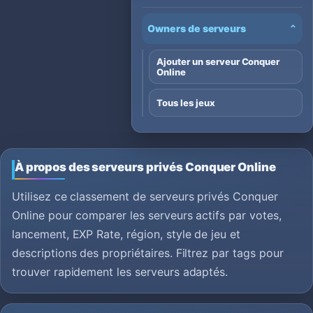
Owners de serveurs
⌄
Ajouter un serveur Conquer
Online
Tous les jeux
À propos des serveurs privés Conquer Online
Utilisez ce classement de serveurs privés Conquer
Online pour comparer les serveurs actifs par votes,
lancement, EXP Rate, région, style de jeu et
descriptions des propriétaires. Filtrez par tags pour
trouver rapidement les serveurs adaptés.