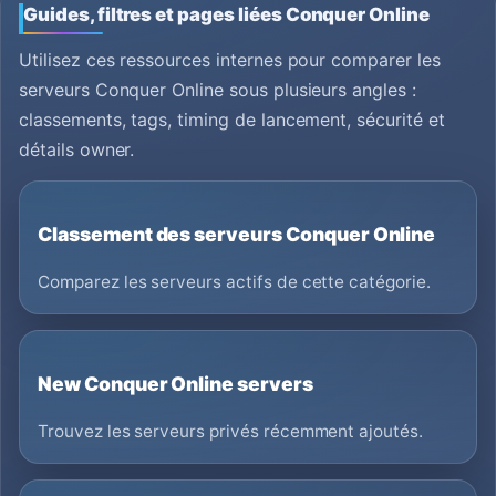
Guides, filtres et pages liées Conquer Online
Utilisez ces ressources internes pour comparer les
serveurs Conquer Online sous plusieurs angles :
classements, tags, timing de lancement, sécurité et
détails owner.
Classement des serveurs Conquer Online
Comparez les serveurs actifs de cette catégorie.
New Conquer Online servers
Trouvez les serveurs privés récemment ajoutés.