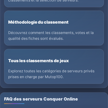
classements et la sélection de serveurs.
Méthodologie du classement
Découvrez comment les classements, votes et la
qualité des fiches sont évalués.
Tous les classements de jeux
Explorez toutes les catégories de serveurs privés
prises en charge par Mutop100.
FAQ des serveurs Conquer Online