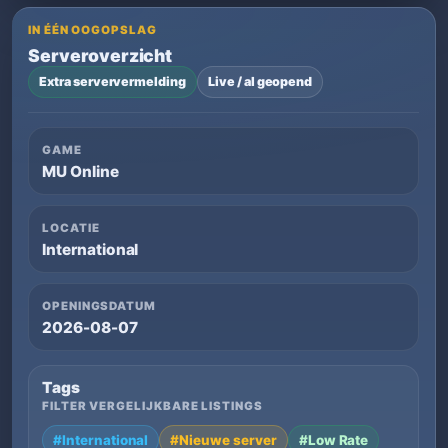
IN ÉÉN OOGOPSLAG
Serveroverzicht
Extra serververmelding
Live / al geopend
GAME
MU Online
LOCATIE
International
OPENINGSDATUM
2026-08-07
Tags
FILTER VERGELIJKBARE LISTINGS
#International
#Nieuwe server
#Low Rate