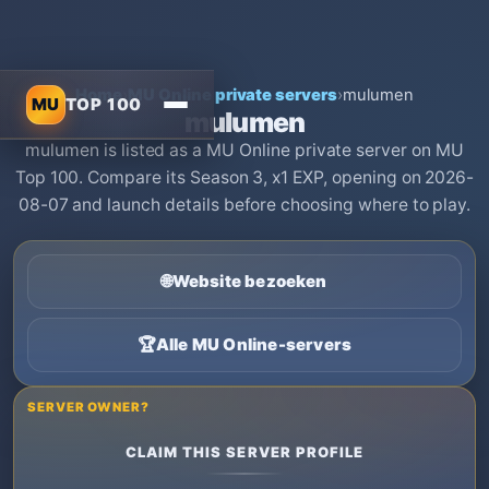
Home
›
MU Online private servers
›
mulumen
MU
TOP 100
mulumen
mulumen is listed as a MU Online private server on MU
Top 100. Compare its Season 3, x1 EXP, opening on 2026-
08-07 and launch details before choosing where to play.
🌐
Website bezoeken
🏆
Alle MU Online-servers
SERVER OWNER?
CLAIM THIS SERVER PROFILE