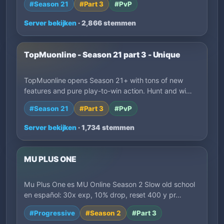
#Season 21
#Part 3
#PvP
Server bekijken
· 2,866 stemmen
TopMuonline - Season 21 part 3 - Unique
TopMuonline opens Season 21+ with tons of new
features and pure play-to-win action. Hunt and wi…
#Season 21
#Part 3
#PvP
Server bekijken
· 1,734 stemmen
MU PLUS ONE
Mu Plus One es MU Online Season 2 Slow old school
en español: 30x exp, 10% drop, reset 400 y pr…
#Progressive
#Season 2
#Part 3