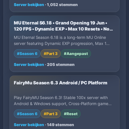
Server bekijken
· 1,052 stemmen
MU Eternal S6.18 • Grand Opening 19 Jun •
120 FPS • Dynamic EXP • Max 10 Resets • No
P2W
MU Eternal Season 6.18 is a long-term MU Online
server featuring Dynamic EXP progression, Max 1…
#Season 6
#Part 3
#Aangepast
Server bekijken
· 205 stemmen
FairyMu Season 6.3 Android / PC Platform
Play FairyMU Season 6.3! Stable 100x server with
Android & Windows support, Cross-Platform game…
#Season 6
#Part 3
#Reset
Server bekijken
· 149 stemmen