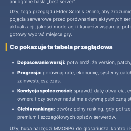
ani ogólne hasła „best server”.
Użyj tego przeglądu Elder Scrolls Online, aby zrozumie
pojęcia serwerowe przed porównaniem aktywnych serwe
aktualizacji, jakości moderacji i kanałów wsparcia; 
gotowy wybrać miejsce gry.
Co pokazuje ta tabela przeglądowa
Dopasowanie wersji:
potwierdź, że version, patch,
Progresja:
porównaj rate, ekonomię, systemy catch
zainwestujesz czas.
Kondycja społeczności:
sprawdź datę otwarcia, ev
ownera i czy serwer nadal ma aktywną publiczną st
Głębia rankingu:
otwórz pełny ranking, gdy potrze
premium i szczegółowych opisów serwerów.
Użyj huba narzędzi MMORPG do glosariusza, kontroli