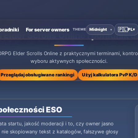
oradniki
For server owners
🇵🇱
PL
▾
THEME
 Elder Scrolls Online i poradnik d
RPG Elder Scrolls Online z praktycznymi terminami, kontr
wyboru aktywnych społeczności.
Przeglądaj obsługiwane rankingi
Użyj kalkulatora PvP K/D
połeczności ESO
ata startu, jakość moderacji i to, czy owner jasno
, nie skopiowany tekst z katalogów, fałszywe głosy