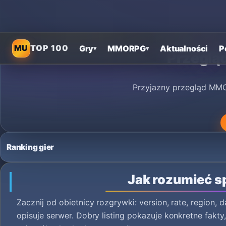
MU
TOP 100
Gry
MMORPG
Aktualności
P
▾
▾
Przegląd
Przyjazny przegląd MMO
Ranking gier
Jak rozumieć s
Zacznij od obietnicy rozgrywki: version, rate, region, d
opisuje serwer. Dobry listing pokazuje konkretne fakty