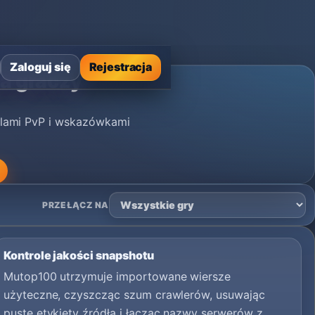
Zaloguj się
Rejestracja
la graczy
olami PvP i wskazówkami
PRZEŁĄCZ NA
Kontrole jakości snapshotu
Mutop100 utrzymuje importowane wiersze
użyteczne, czyszcząc szum crawlerów, usuwając
puste etykiety źródła i łącząc nazwy serwerów z