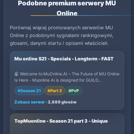
Podobne premium serwery MU
Online
Porównaj więcej promowanych serwerów MU
Online z podobnymi sygnałami rankingowymi,
głosami, danymi startu i opisami właścicieli.
Mu online S21 - Specials - Longterm - FAST
🤖 Welcome to MuOnline.AI – The Future of MU Online
Is Here - Muonline Ai is designed for GUILD…
#Season 21
#Part 3
#PvP
Zobacz serwer
· 2,889 głosów
TopMuonline - Season 21 part 3 - Unique