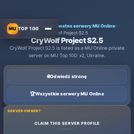
Strona główna
›
Prywatne serwery MU Online
›
MU
TOP 100
CryWolf Project S2.5
CryWolf Project S2.5
CryWolf Project S2.5 is listed as a MU Online private
server on MU Top 100: x2, Ukraine.
🌐
Odwiedź stronę
🏆
Wszystkie serwery MU Online
SERVER OWNER?
CLAIM THIS SERVER PROFILE