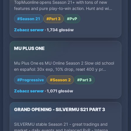
TopMuonline opens Season 21+ with tons of new
features and pure play-to-win action. Hunt and wi…
#Season 21
#Part 3
#PvP
Zobacz serwer
· 1,734 głosów
MU PLUS ONE
Mu Plus One es MU Online Season 2 Slow old school
en español: 30x exp, 10% drop, reset 400 y pr…
#Progressive
#Season 2
#Part 3
Zobacz serwer
· 1,071 głosów
GRAND OPENING - SILVERMU S21 PART 3
SILVERMU stable Season 21 - great tradings and
market - daily events and balanced PvP - Interna…