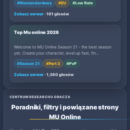
#Niestandardowy
#EU
#Low Rate
Zobacz serwer
· 101 głosów
Top Mu online 2026
Welcome to MU Online Season 21 - the best season
yet. Create your character, level up fast, fin…
#Season 21
#Part 3
#PvP
Zobacz serwer
· 1,380 głosów
CENTRUM RESEARCHU GRACZA
Poradniki, filtry i powiązane strony
MU Online