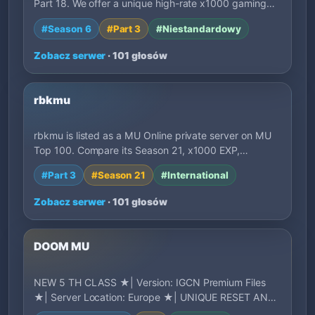
Part 18. We offer a unique high-rate x1000 gaming…
#Season 6
#Part 3
#Niestandardowy
Zobacz serwer
· 101 głosów
rbkmu
rbkmu is listed as a MU Online private server on MU
Top 100. Compare its Season 21, x1000 EXP,…
#Part 3
#Season 21
#International
Zobacz serwer
· 101 głosów
DOOM MU
NEW 5 TH CLASS ★| Version: IGCN Premium Files
★| Server Location: Europe ★| UNIQUE RESET AND
GR…