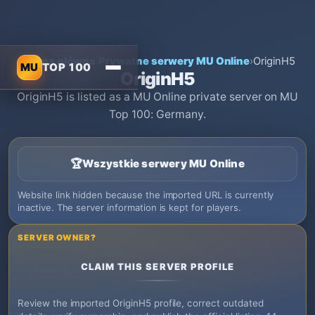
Strona główna
›
Prywatne serwery MU Online
›
OriginH5
MU
TOP 100
OriginH5
OriginH5 is listed as a MU Online private server on MU
Top 100: Germany.
🏆
Wszystkie serwery MU Online
Website link hidden because the imported URL is currently
inactive. The server information is kept for players.
SERVER OWNER?
CLAIM THIS SERVER PROFILE
Review the imported OriginH5 profile, correct outdated