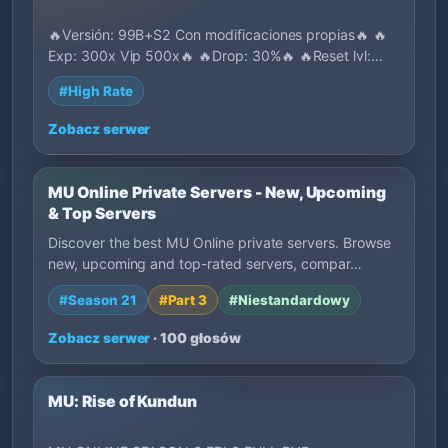
🔥Versión: 99B+S2 Con modificaciones propias🔥 🔥
Exp: 300x Vip 500x🔥 🔥Drop: 30%🔥 🔥Reset lvl:
400🔥…
#High Rate
Zobacz serwer
MU Online Private Servers - New, Upcoming
& Top Servers
Discover the best MU Online private servers. Browse
new, upcoming and top-rated servers, compar…
#Season 21
#Part 3
#Niestandardowy
Zobacz serwer
· 100 głosów
MU: Rise of Kundun