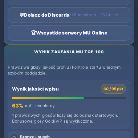
💬
Dołącz do Discorda
128 members · 26 online
🏆
Wszystkie serwery MU Online
WYNIK ZAUFANIA MU TOP 100
Prawdziwe głosy, jakość profilu i kontrole startu w jednym
szybkim podglądzie.
Wynik jakości wpisu
60 / 95 pkt
63%
profil kompletny
1 prawdziwych głosów liczy się do odznak startowych.
Bonusowe głosy Gold/VIP są wykluczone.
Bronze Launch
○