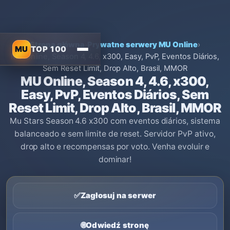
Strona główna
›
Prywatne serwery MU Online
›
MU
TOP 100
MU Online, Season 4, 4.6, x300, Easy, PvP, Eventos Diários,
Sem Reset Limit, Drop Alto, Brasil, MMOR
MU Online, Season 4, 4.6, x300,
Easy, PvP, Eventos Diários, Sem
Reset Limit, Drop Alto, Brasil, MMOR
Mu Stars Season 4.6 x300 com eventos diários, sistema
balanceado e sem limite de reset. Servidor PvP ativo,
drop alto e recompensas por voto. Venha evoluir e
dominar!
✅
Zagłosuj na serwer
🌐
Odwiedź stronę