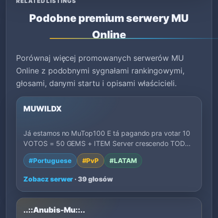
RELATED LISTINGS
Podobne premium serwery MU
Online
Porównaj więcej promowanych serwerów MU
Online z podobnymi sygnałami rankingowymi,
głosami, danymi startu i opisami właścicieli.
MUWILDX
Já estamos no MuTop100 E tá pagando pra votar 10
VOTOS = 50 GEMS + ITEM Server crescendo TODO
D…
#Portuguese
#PvP
#LATAM
Zobacz serwer
· 39 głosów
..::Anubis-Mu::..