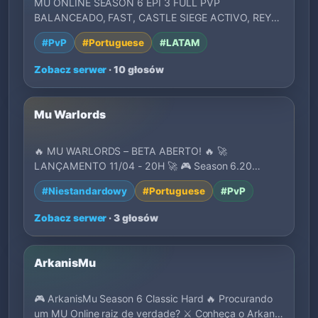
MU ONLINE SEASON 6 EPI 3 FULL PVP
BALANCEADO, FAST, CASTLE SIEGE ACTIVO, REY
DEL MU, ADMIN ONLI…
#PvP
#Portuguese
#LATAM
Zobacz serwer
· 10 głosów
Mu Warlords
🔥 MU WARLORDS – BETA ABERTO! 🔥 🚀
LANÇAMENTO 11/04 - 20H 🚀 🎮 Season 6.20
Medium com conteúdos mo…
#Niestandardowy
#Portuguese
#PvP
Zobacz serwer
· 3 głosów
ArkanisMu
🎮 ArkanisMu Season 6 Classic Hard 🔥 Procurando
um MU Online raiz de verdade? ⚔️ Conheça o Arkan…