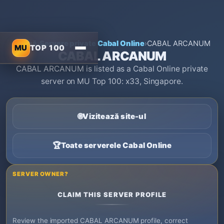
Acasă
›
Servere private Cabal Online
›
CABAL ARCANUM
MU
TOP 100
CABAL ARCANUM
CABAL ARCANUM is listed as a Cabal Online private
server on MU Top 100: x33, Singapore.
🌐
Vizitează site-ul
🏆
Toate serverele Cabal Online
SERVER OWNER?
CLAIM THIS SERVER PROFILE
Review the imported CABAL ARCANUM profile, correct