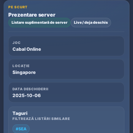
PE SCURT
Prezentare server
Listare suplimentară de server
Live / deja deschis
JOC
Cabal Online
LOCAȚIE
Singapore
DATA DESCHIDERII
2025-10-06
Taguri
FILTREAZĂ LISTĂRI SIMILARE
#SEA