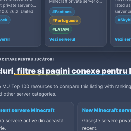
Minecraft private server on
t private server on
listed a
MU Top 100: 26.x, Brazil.
100: 26.2, United
server 
#Factions
1.21.5, 
lock
#Skyb
#Portuguese
#LATAM
verul
Vezi serverul
Vezi ser
ERCETARE PENTRU JUCĂTORI
uri, filtre și pagini conexe pentru
 MU Top 100 resources to compare this listing with ranking
 other server categories.
ent servere Minecraft
New Minecraft serv
ă servere active din această
Găsește servere priva
ie.
recent.