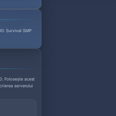
100: Survival SMP
0. Folosește acest
crierea serverului