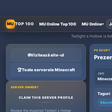
MU
TOP 100
MU Online Top 100
MU Online
J
▾
Twilight s Hollow is l
PE SCURT
🌐
Vizitează site-ul
Prezen
🏆
Toate serverele Minecraft
JOC
Minecra
SERVER OWNER?
Taguri
CLAIM THIS SERVER PROFILE
#Survi
Review the imported Twilight s Hollow