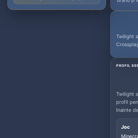
brand și v
Twilight 
Crosspla
PROFIL SE
Twilight 
profil pe
înainte d
Joc
Minecr