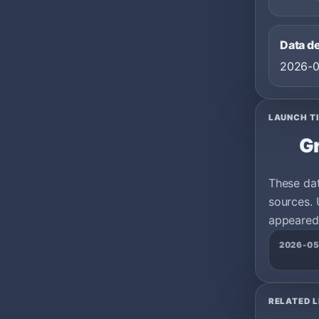
Data d
2026-
LAUNCH T
Gr
These da
sources. 
appeared 
2026-05
RELATED L