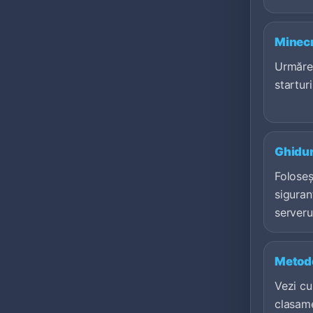
Minecr
Urmăreș
starturi
Ghidur
Foloseș
siguran
serveru
Metodo
Vezi c
clasame