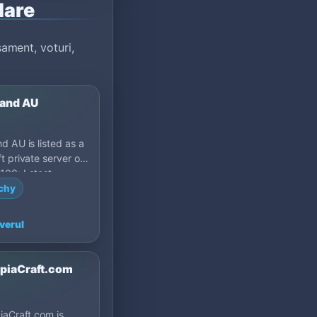
lare
ament, voturi,
and AU
d AU is listed as a
t private server on
100: Latest,
.
chy
verul
opiaCraft.com
iaCraft.com is