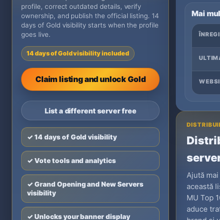
profile, correct outdated details, verify
Mai mul
ownership, and publish the official listing. 14
days of Gold visibility starts when the profile
goes live.
ÎNREG
14 days of Gold visibility included
ULTIM
Claim listing and unlock Gold
WEBSI
List a different server free
DISTRIBUI
✓ 14 days of Gold visibility
Distri
serve
✓ Vote tools and analytics
Ajută mai
✓ Grand Opening and New Servers
această li
visibility
MU Top 10
aduce tra
✓ Unlocks your banner display