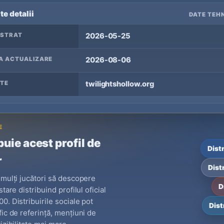
te detalii
DATE TEHN
ISTRAT
2026-05-25
A ACTUALIZARE
2026-08-06
TE
twilightshollow.org
E
buie acest profil de
Dist
r
Dist
 mulți jucători să descopere
D
stare distribuind profilul oficial
0. Distribuirile sociale pot
Dist
fic de referință, mențiuni de