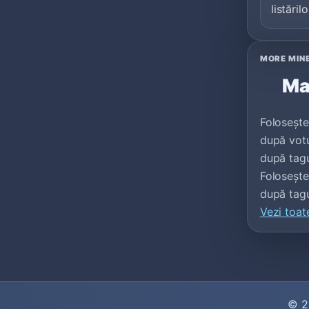
listărilo
MORE MIN
Ma
Folosește
după votur
după tagu
Foloseșt
după tagu
Vezi toat
© 