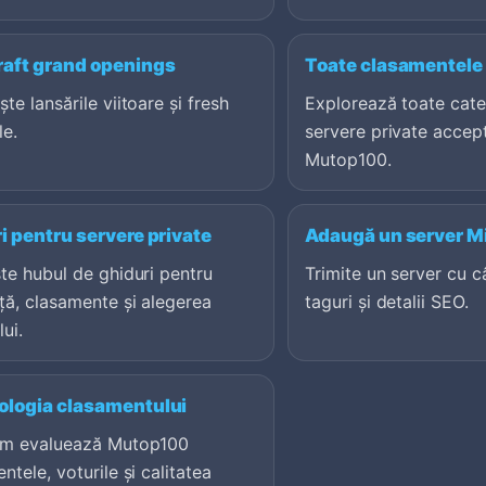
aft grand openings
Toate clasamentele 
te lansările viitoare și fresh
Explorează toate cate
le.
servere private accep
Mutop100.
i pentru servere private
Adaugă un server M
te hubul de ghiduri pentru
Trimite un server cu c
ță, clasamente și alegerea
taguri și detalii SEO.
lui.
logia clasamentului
um evaluează Mutop100
ntele, voturile și calitatea