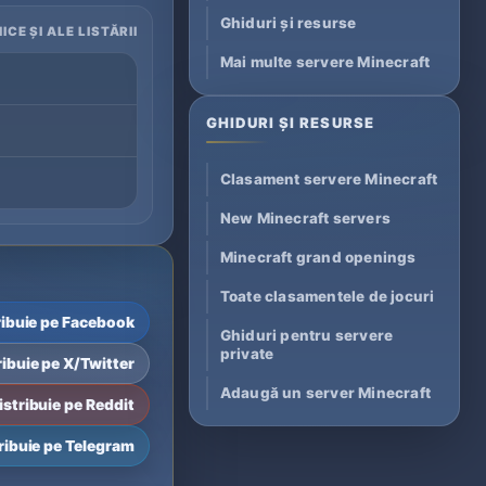
Ghiduri și resurse
ICE ȘI ALE LISTĂRII
Mai multe servere Minecraft
GHIDURI ȘI RESURSE
Clasament servere Minecraft
New Minecraft servers
Minecraft grand openings
Toate clasamentele de jocuri
ribuie pe Facebook
Ghiduri pentru servere
private
ribuie pe X/Twitter
Adaugă un server Minecraft
istribuie pe Reddit
ribuie pe Telegram