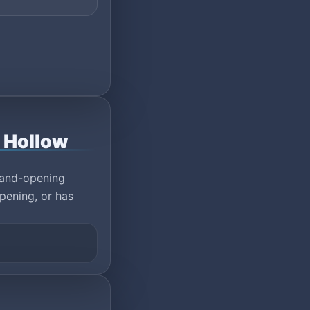
s Hollow
rand-opening
pening, or has