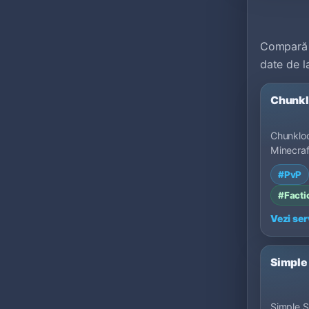
Compară 
date de la
Chunk
Chunkloc
Minecraf
MU Top 
#PvP
States.
#Facti
Vezi ser
Simple
Simple Sk