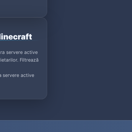
Minecraft
ra servere active
etarilor. Filtrează
 servere active