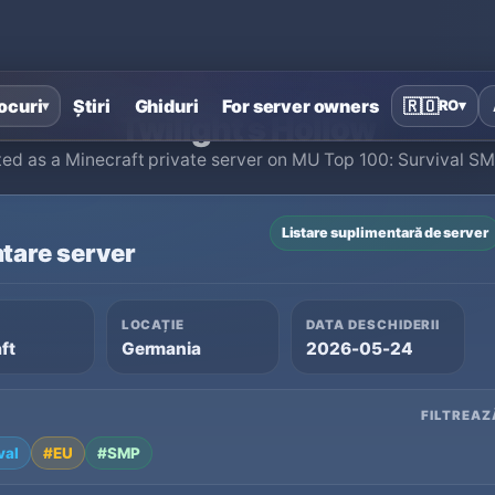
Acasă
›
Servere private Minecraft
›
Twilight s Hollow
ocuri
Știri
Ghiduri
For server owners
🇷🇴
RO
▾
▾
Twilight s Hollow
isted as a Minecraft private server on MU Top 100: Survival 
Listare suplimentară de server
tare server
LOCAȚIE
DATA DESCHIDERII
ft
Germania
2026-05-24
FILTREAZ
val
#EU
#SMP