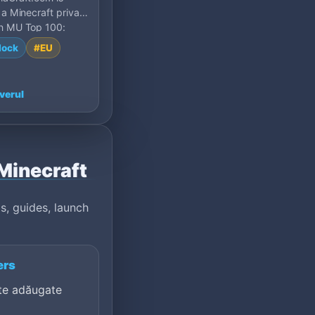
s a Minecraft private
on MU Top 100:
Turkey.
lock
#EU
verul
 Minecraft
s, guides, launch
ers
te adăugate