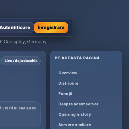
Autentificare
Înregistrare
SMP Crossplay, Germany.
PE ACEASTĂ PAGINĂ
Live / deja deschis
Overview
Distribuie
Funcții
Despre acest server
Ă LISTĂRI SIMILARE
Opening history
Servere similare