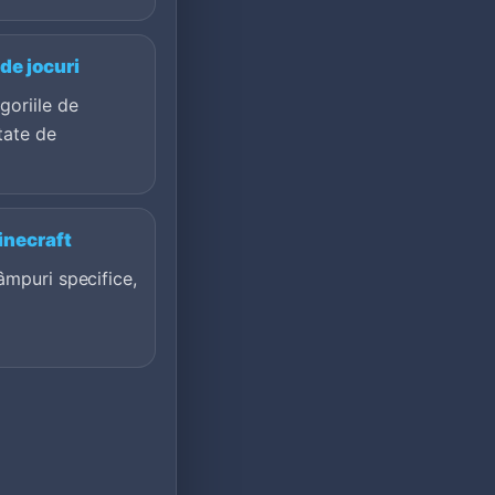
de jocuri
goriile de
tate de
inecraft
âmpuri specifice,