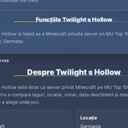
izibilitate mai mare.
Funcțiile Twilight s Hollow
s Hollow is listed as a Minecraft private server on MU Top 
y, Germany.
RVER
Despre Twilight s Hollow
s Hollow este listat ca server privat Minecraft pe MU Top 10
ntru a compara taguri, locație, voturi, data deschiderii și des
e a alege unde joci.
Locație
aft
Germania