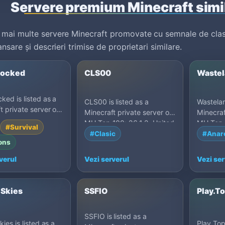
Servere premium Minecraft simi
mai multe servere Minecraft promovate cu semnale de clas
nsare și descrieri trimise de proprietari similare.
locked
CLS00
Wastel
ked is listed as a
CLS00 is listed as a
Wastelan
t private server on
Minecraft private server on
Minecraf
100: PvP, United
MU Top 100: 26.1.2, United
MU Top 
#Survival
States.
Australia
#Clasic
#Anar
ons
verul
Vezi serverul
Vezi ser
 Skies
SSFIO
Play.T
SSFIO is listed as a
ies is listed as a
Play.Top