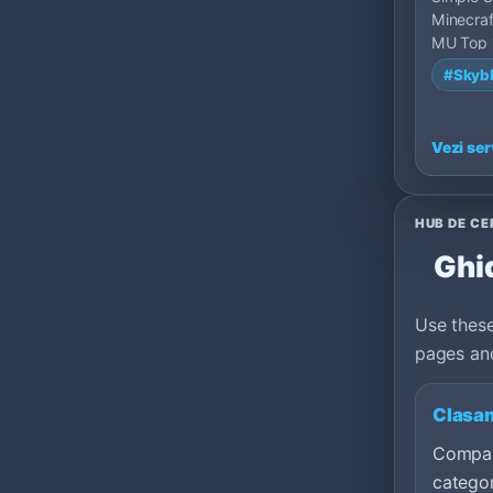
Minecraf
MU Top 
States.
#Skyb
Vezi ser
HUB DE C
Ghid
Use these
pages and
Clasam
Compar
categor