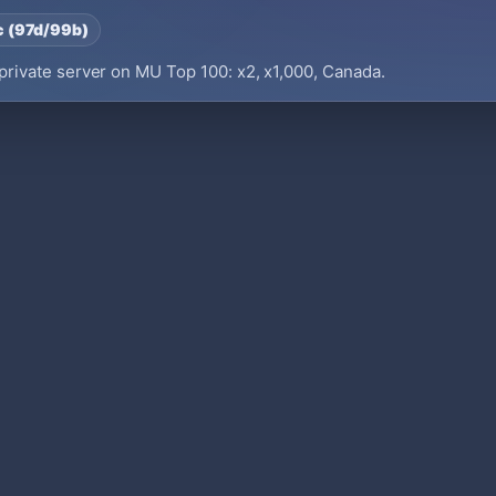
c (97d/99b)
ivate server on MU Top 100: x2, x1,000, Canada.