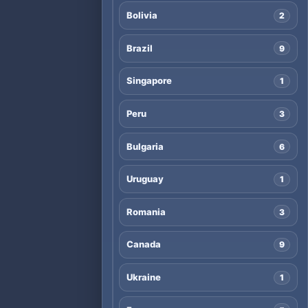
Bolivia
2
Brazil
9
Singapore
1
Peru
3
Bulgaria
6
Uruguay
1
Romania
3
Canada
9
Ukraine
1