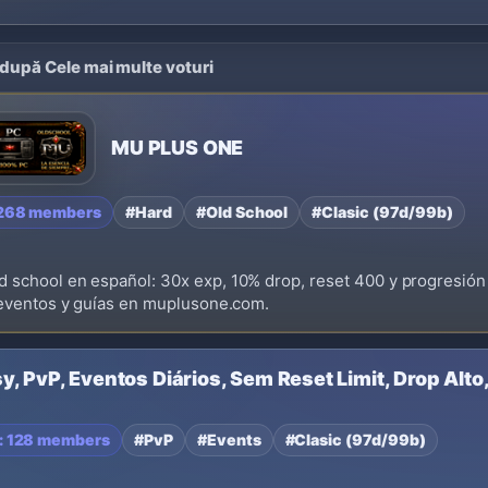
 după Cele mai multe voturi
MU PLUS ONE
 268 members
#Hard
#Old School
#Clasic (97d/99b)
school en español: 30x exp, 10% drop, reset 400 y progresión r
 eventos y guías en muplusone.com.
, PvP, Eventos Diários, Sem Reset Limit, Drop Alto, 
: 128 members
#PvP
#Events
#Clasic (97d/99b)