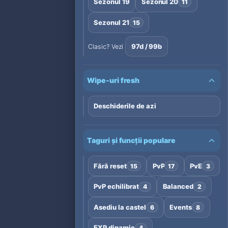
Sezonul 19
Sezonul 20
11
Sezonul 21
15
97d / 99b
Clasic? Vezi
Wipe-uri fresh
Deschiderile de azi
Taguri și funcții populare
Fără reset
PvP
PvE
15
17
3
PvP echilibrat
Balanced
4
2
Asediu la castel
Events
6
8
EXP dinamic
4