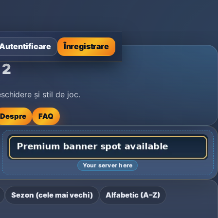
Autentificare
Înregistrare
 2
chidere și stil de joc.
Despre
FAQ
Your server here
Sezon (cele mai vechi)
Alfabetic (A–Z)