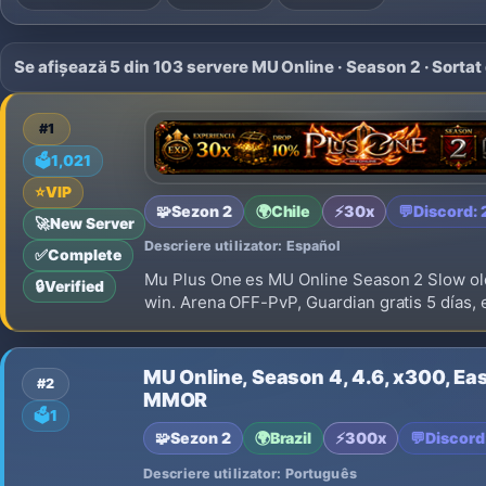
Se afișează 5 din 103 servere MU Online · Season 2 · Sortat
#1
🗳️
1,021
⭐
VIP
🧩
Sezon 2
🌍
Chile
⚡
30x
💬
Discord:
🚀
New Server
Descriere utilizator: Español
✅
Complete
Mu Plus One es MU Online Season 2 Slow old 
🔒
Verified
win. Arena OFF-PvP, Guardian gratis 5 días,
MU Online, Season 4, 4.6, x300, Easy
#2
MMOR
🗳️
1
🧩
Sezon 2
🌍
Brazil
⚡
300x
💬
Discord
Descriere utilizator: Português