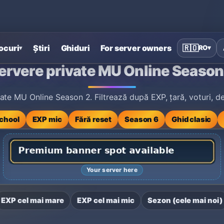
ocuri
Știri
Ghiduri
For server owners
🇷🇴
RO
▾
▾
eason 2
ervere private MU Online Season
e MU Online Season 2. Filtrează după EXP, țară, voturi, des
chool
EXP mic
Fără reset
Season 6
Ghid clasic
Your server here
EXP cel mai mare
EXP cel mai mic
Sezon (cele mai noi)