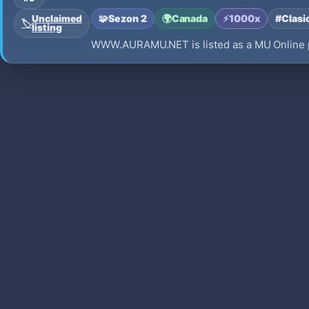
🧩
Sezon 2
🌍
Canada
⚡
1000x
#Clasi
Unclaimed
🏷️
listing
WWW.AURAMU.NET is listed as a MU Online pr