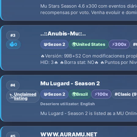
Mu Stars Season 4.6 x300 com eventos diários
recompensas por voto. Venha evoluir e domi
..::Anubis-Mu::..
#3
🧩
Sezon 2
🌍
United States
⚡
300x
#
🗳️
0
🔥Versión: 99B+S2 Con modificaciones propi
HID: 3🔥 🔥Borra stat: NO🔥 🔥Puntos por Niv
Mu Lugard - Season 2
#4
🧩
Sezon 2
🌍
Brazil
⚡
100x
#Clasic (
Unclaimed
🏷️
listing
Descriere utilizator: English
Mu Lugard - Season 2 is listed as a MU Online
WWW.AURAMU.NET
#5