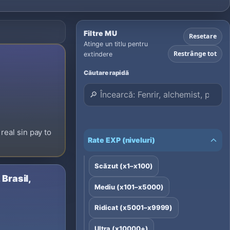
Filtre MU
Resetare
Atinge un titlu pentru
Restrânge tot
extindere
Căutare rapidă
eal sin pay to
Rate EXP (niveluri)
Scăzut (x1–x100)
Brasil,
Mediu (x101–x5000)
Ridicat (x5001–x9999)
Ultra (x10000+)