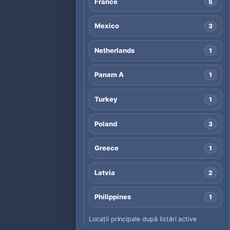
France
5
Mexico
3
Netherlands
1
Panam A
1
Turkey
1
Poland
3
Greece
1
Latvia
2
Philippines
1
Locații principale după listări active