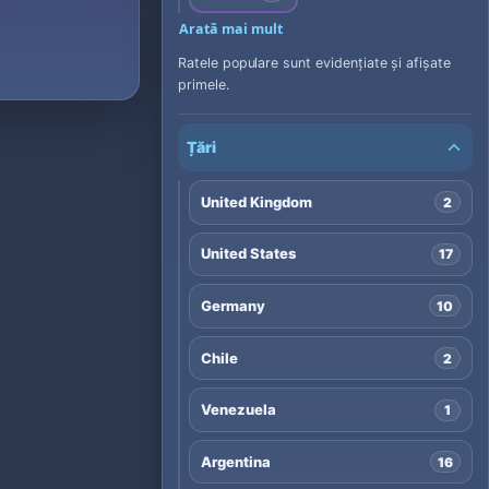
Arată mai mult
Ratele populare sunt evidențiate și afișate
primele.
Țări
United Kingdom
2
United States
17
Germany
10
Chile
2
Venezuela
1
Argentina
16