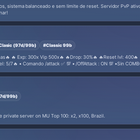
, sistema balanceado e sem limite de reset. Servidor PvP ativo
nar!
Clasic (97d/99b)
#Classic 99b
as🔥 🔥 Exp: 300x Vip 500x🔥 🔥Drop: 30%🔥 🔥Reset lvl: 400🔥
el: 5/7🔥 ▪ Comando /attack ✅ 💯 ▪ /OffAttack : ON 💯 ▪Sin COMB
97d/99b)
 private server on MU Top 100: x2, x100, Brazil.