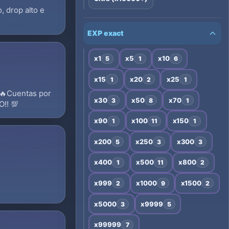
, drop alto e
EXP exact
x1
x5
x10
5
1
6
x15
x20
x25
1
2
1
 🔥Cuentas por
x30
x50
x70
3
8
1
O!! 💯
x90
x100
x150
1
11
1
x200
x250
x300
5
3
3
x400
x500
x800
1
11
2
x999
x1000
x1500
2
9
2
x5000
x9999
3
5
x99999
7