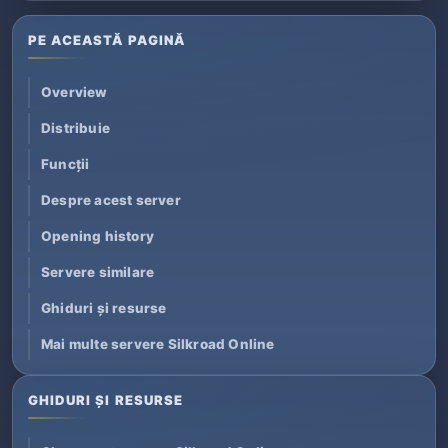
PE ACEASTĂ PAGINĂ
Overview
Distribuie
Funcții
Despre acest server
Opening history
Servere similare
Ghiduri și resurse
Mai multe servere Silkroad Online
GHIDURI ȘI RESURSE