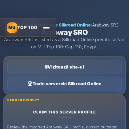
Acasă
›
Servere private Silkroad Online
›
Arabway SRO
MU
TOP 100
Arabway SRO
Arabway SRO is listed as a Silkroad Online private server
on MU Top 100: Cap 110, Egypt.
🌐
Vizitează site-ul
🏆
Toate serverele Silkroad Online
SERVER OWNER?
CLAIM THIS SERVER PROFILE
Review the imported Arabway SRO profile, correct outdated