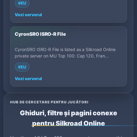
#EU
Vezi serverul
CyronSRO ISRO-R File
CyronSRO ISRO-R File is listed as a Silkroad Online
private server on MU Top 100: Cap 120, Fran…
#EU
Vezi serverul
HUB DE CERCETARE PENTRU JUCĂTORI
Ghiduri, filtre și pagini conexe
pentru Silkroad Online