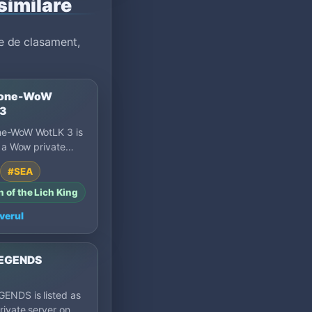
similare
e de clasament,
one-WoW
 3
e-WoW WotLK 3 is
s a Wow private
on MU Top 100:
#SEA
Singapore.
 of the Lich King
verul
EGENDS
ENDS is listed as
ivate server on