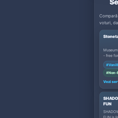
Se
Compară 
voturi, da
Stonet
Museum-g
- free fo
hard lin
#Vanil
ready-t
#Non
Vezi ser
SHADO
FUN
SHADO
FUN is l