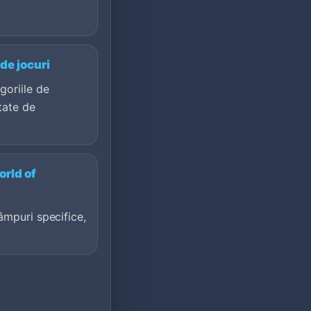
de jocuri
goriile de
tate de
rld of
âmpuri specifice,