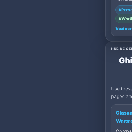
private 
#Perso
100: 3.3
#Wrath
Vezi ser
HUB DE C
Ghi
Use these
pages and
Clasam
Warcra
Compar