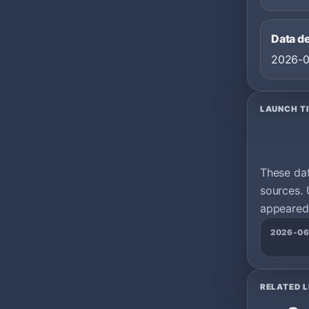
Data d
2026-
LAUNCH T
These da
sources. 
appeared 
2026-0
RELATED L