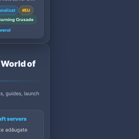
100: 2.4.3,
nalizat
#EU
.
Burning Crusade
verul
u World of
s, guides, launch
ft servers
te adăugate