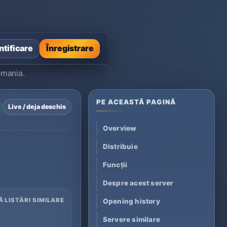
tificare
Înregistrare
omania.
PE ACEASTĂ PAGINĂ
Live / deja deschis
Overview
Distribuie
Funcții
Despre acest server
Ă LISTĂRI SIMILARE
Opening history
Servere similare