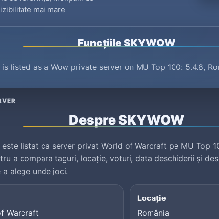
izibilitate mai mare.
Funcțiile SKYWOW
s listed as a Wow private server on MU Top 100: 5.4.8, Ro
RVER
Despre SKYWOW
te listat ca server privat World of Warcraft pe MU Top 10
ntru a compara taguri, locație, voturi, data deschiderii și des
e a alege unde joci.
Locație
f Warcraft
România