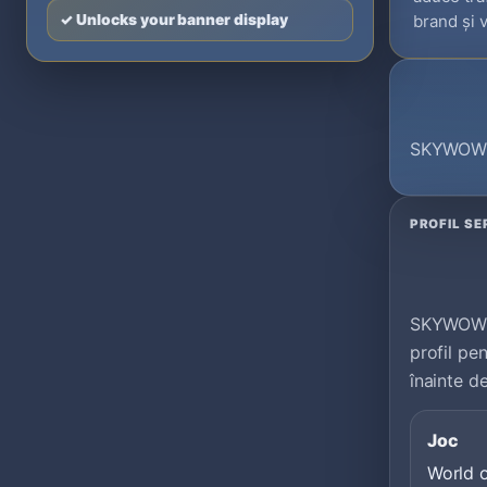
✓ Unlocks your banner display
brand și v
SKYWOW i
PROFIL SE
SKYWOW es
profil pe
înainte d
Joc
World o