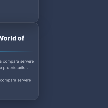
World of
u a compara servere
e proprietarilor.
 compara servere