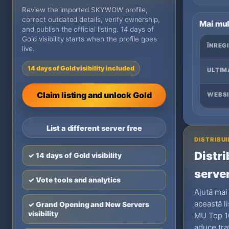
Review the imported SKYWOW profile,
correct outdated details, verify ownership,
Mai mul
and publish the official listing. 14 days of
Gold visibility starts when the profile goes
ÎNREG
live.
14 days of Gold visibility included
ULTIM
Claim listing and unlock Gold
WEBSI
List a different server free
DISTRIBUI
Distri
✓ 14 days of Gold visibility
serve
✓ Vote tools and analytics
Ajută mai
această li
✓ Grand Opening and New Servers
visibility
MU Top 10
aduce tra