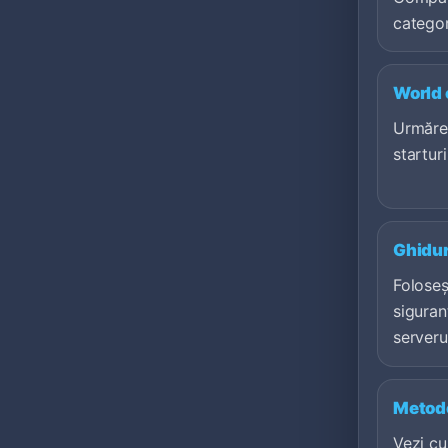
categor
World 
Urmăreș
starturi
Ghidur
Foloseș
siguran
serveru
Metodo
Vezi c