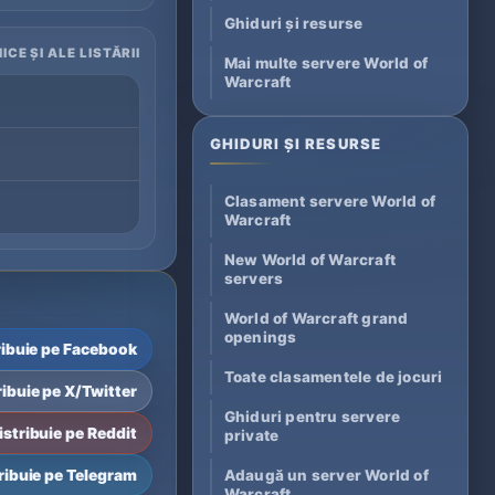
Ghiduri și resurse
ICE ȘI ALE LISTĂRII
Mai multe servere World of
Warcraft
GHIDURI ȘI RESURSE
Clasament servere World of
Warcraft
New World of Warcraft
servers
World of Warcraft grand
openings
ribuie pe Facebook
Toate clasamentele de jocuri
ribuie pe X/Twitter
Ghiduri pentru servere
istribuie pe Reddit
private
ribuie pe Telegram
Adaugă un server World of
Warcraft