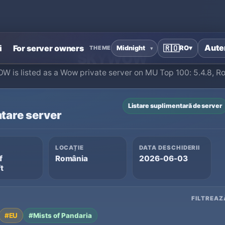
Acasă
›
Servere private World of Warcraft
›
SKYWOW
Auten
i
For server owners
🇷🇴
RO
▾
THEME
SKYWOW
 is listed as a Wow private server on MU Top 100: 5.4.8, R
Listare suplimentară de server
tare server
LOCAȚIE
DATA DESCHIDERII
f
România
2026-06-03
t
FILTREAZ
#EU
#Mists of Pandaria