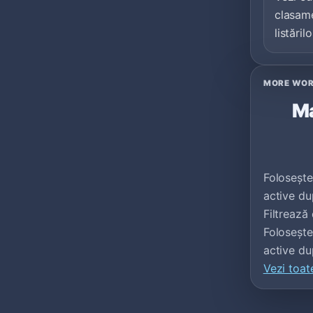
clasame
listărilo
MORE WOR
Ma
Folosește
active dup
Filtrează
Foloseșt
active du
Vezi toat