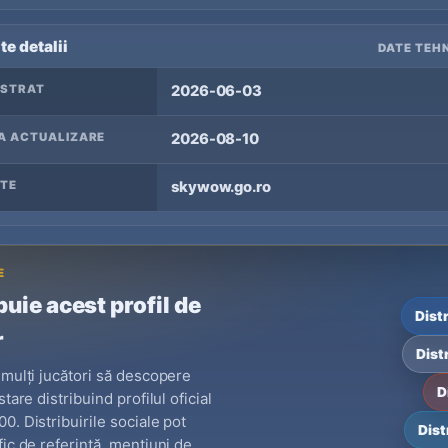
te detalii
DATE TEHN
ISTRAT
2026-06-03
A ACTUALIZARE
2026-08-10
TE
skywow.go.ro
E
buie acest profil de
Dist
r
Dist
 mulți jucători să descopere
D
stare distribuind profilul oficial
0. Distribuirile sociale pot
Dist
fic de referință, mențiuni de