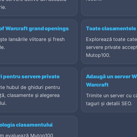
ie.
of Warcraft grand openings
Toate clasamentele 
te lansările viitoare și fresh
Explorează toate cate
le.
servere private accep
Mutop100.
i pentru servere private
Adaugă un server Wo
Warcraft
te hubul de ghiduri pentru
ță, clasamente și alegerea
Trimite un server cu c
lui.
taguri și detalii SEO.
logia clasamentului
um evaluează Mutop100