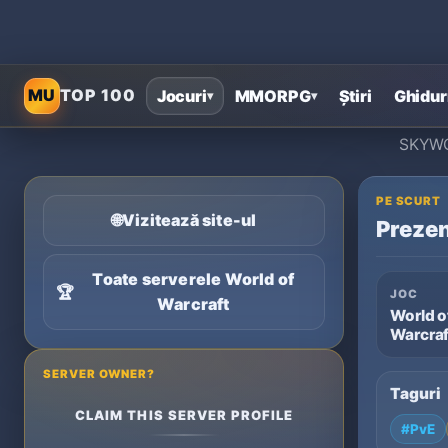
MU
TOP 100
Jocuri
MMORPG
Știri
Ghidur
▾
▾
SKYWOW
PE SCURT
🌐
Vizitează site-ul
Prezen
Toate serverele World of
🏆
JOC
Warcraft
World o
Warcraf
SERVER OWNER?
Taguri
CLAIM THIS SERVER PROFILE
#PvE