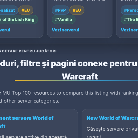
server on MU Top
Top 100: 1.12, France.
MU Top 
nalizat
#EU
#PvP
#EU
#Perso
.5a, Spain.
Germany
 of the Lich King
#Vanilla
#The 
verul
Vezi serverul
Vezi ser
ERCETARE PENTRU JUCĂTORI
duri, filtre și pagini conexe pentr
Warcraft
 MU Top 100 resources to compare this listing with ranking
 other server categories.
ent servere World of
New World of Warcra
ft
Găsește servere priva
recent.
ă servere active din această