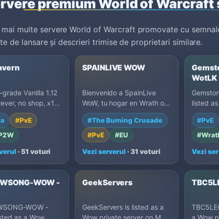
rvere premium World of Warcraft 
mai multe servere World of Warcraft promovate cu semnal
te de lansare și descrieri trimise de proprietari similare.
avern
SPAINLIVE WOW
Gemst
WotLK
rade Vanilla 1.12
Bienvenido a SpainLive
Gemston
rever, no shop, x1,
WoW, tu hogar en Wrath of
listed a
e on bots, and a
the Lich King 3.3.5a. Vive
server 
la
#PvE
#The Burning Crusade
#PvE
o-play c…
grandes aventuras e…
3.3.5a, 
-P2W
#PvE
#EU
#Wrath
verul
· 51 voturi
Vezi serverul
· 31 voturi
Vezi ser
WSONG-WOW -
GeekServers
TBC5L
WSONG-WOW -
GeekServers is listed as a
TBC5LEG
isted as a Wow
Wow private server on MU
a Wow pr