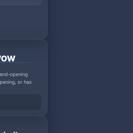
YWOW
rand-opening
pening, or has