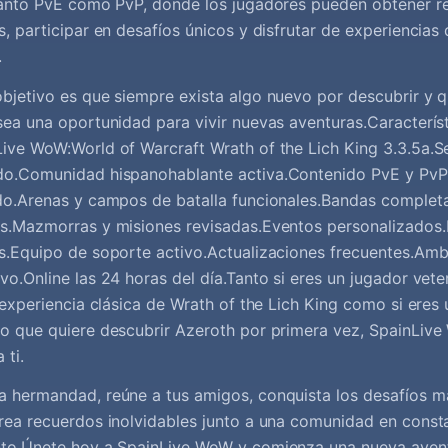
 tanto PvE como PvP, donde los jugadores pueden obtener 
s, participar en desafíos únicos y disfrutar de experiencias
.
bjetivo es que siempre exista algo nuevo por descubrir y q
sea una oportunidad para vivir nuevas aventuras.Característ
ive WoW:World of Warcraft Wrath of the Lich King 3.3.5a.Se
do.Comunidad hispanohablante activa.Contenido PvE y PvP
ado.Arenas y campos de batalla funcionales.Bandas comple
as.Mazmorras y misiones revisadas.Eventos personalizado
s.Equipo de soporte activo.Actualizaciones frecuentes.Amb
vo.Online las 24 horas del día.Tanto si eres un jugador vet
a experiencia clásica de Wrath of the Lich King como si eres
o que quiere descubrir Azeroth por primera vez, SpainLive
 ti.
 hermandad, reúne a tus amigos, conquista los desafíos más
rea recuerdos inolvidables junto a una comunidad en const
nto.Únete hoy a SpainLive WoW y comienza una nueva avent