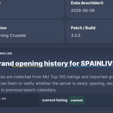
e
Data deschiderii
2026-06-09
ion
Patch / Build
rning Crusade
3.3.5
IMELINE
rand opening history for SPAINL
tes are collected from MU Top 100 listings and imported g
Use them to verify whether the server is newly opening, reo
in previous launch calendars.
6-09
current listing
current