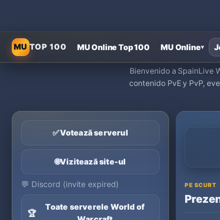
MU
TOP 100
MU Online Top 100
MU Online
J
▾
Bienvenido a SpainLive W
contenido PvE y PvP, eve
✅
Votează serverul
🌐
Vizitează site-ul
💬
Discord (invite expired)
PE SCURT
Prezen
Toate serverele World of
🏆
Warcraft