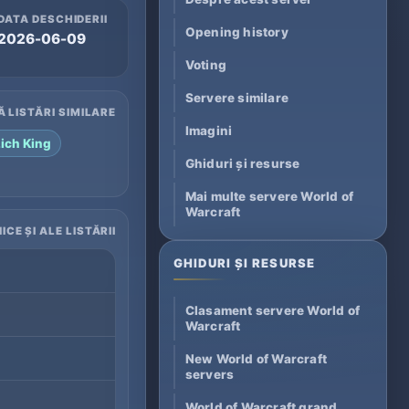
DATA DESCHIDERII
Opening history
2026-06-09
Voting
Servere similare
Ă LISTĂRI SIMILARE
Imagini
Lich King
Ghiduri și resurse
Mai multe servere World of
Warcraft
ICE ȘI ALE LISTĂRII
GHIDURI ȘI RESURSE
Clasament servere World of
Warcraft
New World of Warcraft
servers
World of Warcraft grand