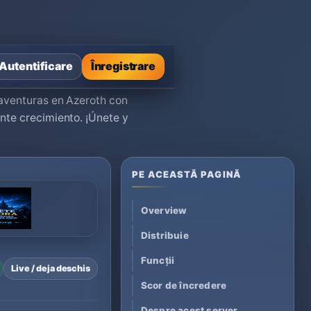
Autentificare
Înregistrare
 aventuras en Azeroth con
nte crecimiento. ¡Únete y
PE ACEASTĂ PAGINĂ
Overview
Distribuie
Funcții
Live / deja deschis
Scor de încredere
Despre acest server