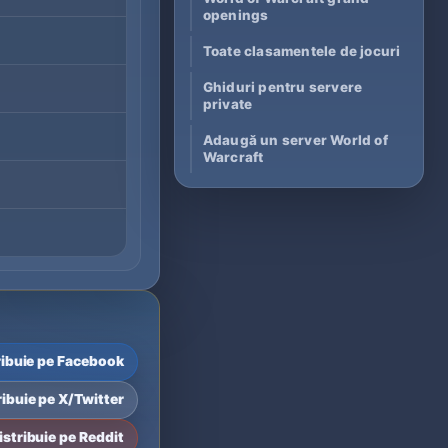
openings
Toate clasamentele de jocuri
Ghiduri pentru servere
private
Adaugă un server World of
Warcraft
ribuie pe Facebook
ribuie pe X/Twitter
istribuie pe Reddit