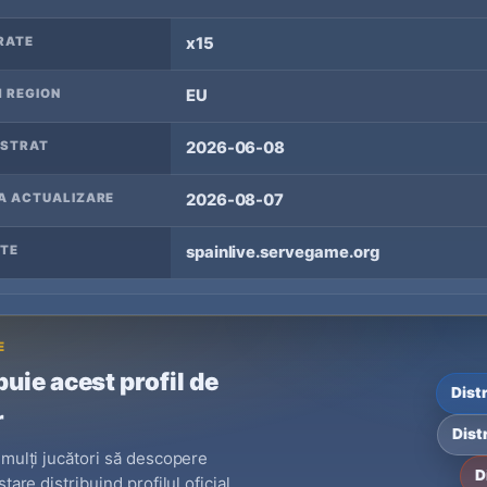
RATE
x15
 REGION
EU
ISTRAT
2026-06-08
A ACTUALIZARE
2026-08-07
TE
spainlive.servegame.org
E
buie acest profil de
Dist
r
Dist
 mulți jucători să descopere
D
stare distribuind profilul oficial