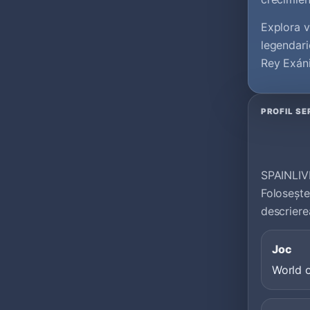
Explora v
legendari
Rey Exáni
PROFIL SE
SPAINLIVE
Folosește
descriere
Joc
World o