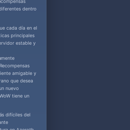
recompensas
 diferentes dentro
ue cada día en el
icas principales
rvidor estable y
tamente
s.Recompensas
iente amigable y
erano que desea
 un nuevo
 WoW tiene un
 difíciles del
ante
ura en Azeroth.