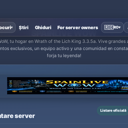
Acasă
›
Servere private World of Warcraft
›
SPAINLIVE WOW
ocuri
Știri
Ghiduri
For server owners
🇷🇴
RO
▾
▾
SPAINLIVE WOW
oW, tu hogar en Wrath of the Lich King 3.3.5a. Vive grandes
ntos exclusivos, un equipo activo y una comunidad en consta
forja tu leyenda!
Listare oficială
tare server