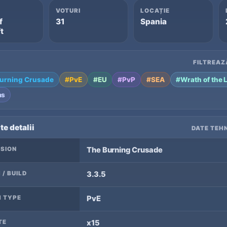
VOTURI
LOCAȚIE
f
31
Spania
t
FILTREAZ
urning Crusade
#PvE
#EU
#PvP
#SEA
#Wrath of the 
as
te detalii
DATE TEHN
SION
The Burning Crusade
 / BUILD
3.3.5
 TYPE
PvE
TE
x15