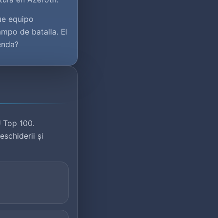
ue equipo
ampo de batalla. El
enda?
U Top 100.
eschiderii și