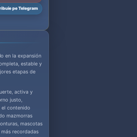
ribuie pe Telegram
do en la expansión
ompleta, estable y
jores etapas de
erte, activa y
rno justo,
 el contenido
endo mazmorras
monturas, mascotas
as más recordadas