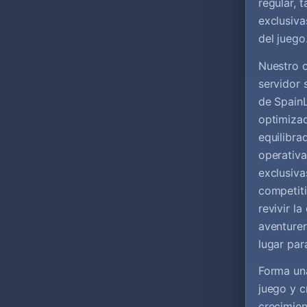
regular,
exclusiva
del juego
Nuestro o
servidor 
de SpainL
optimiza
equilibr
operativ
exclusiva
competiti
revivir l
aventurer
lugar para
Forma una
juego y c
crecimie