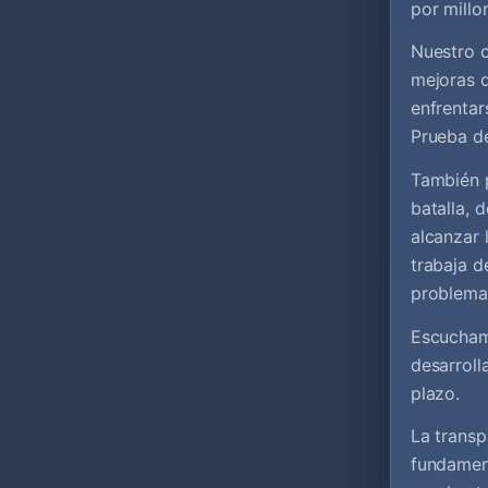
por millo
Nuestro c
mejoras q
enfrenta
Prueba de
También 
batalla, 
alcanzar 
trabaja d
problema
Escucham
desarroll
plazo.
La transp
fundamen