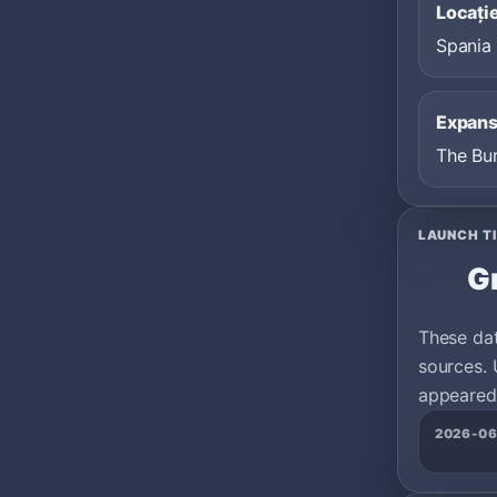
Locați
Spania
Expans
The Bu
LAUNCH T
G
These da
sources. 
appeared 
2026-0