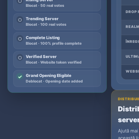
○
Blocat · 50 real votes
DROP 
Trending Server
○
Blocat · 100 real votes
REALM
Complete Listing
○
ÎNREG
Blocat · 100% profile complete
Verified Server
ULTIM
○
Blocat · Website token verified
WEBSI
Grand Opening Eligible
✓
Deblocat · Opening date added
DISTRIBUI
Distri
serve
Ajută mai
această li