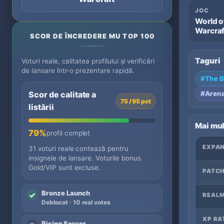
JOC
World o
Warcraf
SCOR DE ÎNCREDERE MU TOP 100
Taguri
Voturi reale, calitatea profilului și verificări
de lansare într-o prezentare rapidă.
#The B
#Aren
Scor de calitate a
75 / 95 pct
listării
Mai mul
79%
profil complet
EXPAN
31 voturi reale contează pentru
insignele de lansare. Voturile bonus
Gold/VIP sunt excluse.
PATCH
Bronze Launch
✓
REALM
Deblocat · 10 real votes
XP RA
Rising Server