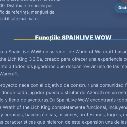
0. Distribuirile sociale pot
Dist
fic de referință, mențiuni de
izibilitate mai mare.
Funcțiile SPAINLIVE WOW
o a SpainLive WoW, un servidor de World of Warcraft basa
the Lich King 3.3.5a, creado para ofrecer una experiencia c
te a todos los jugadores que desean revivir una de las me
Warcraft.
royecto nace con el objetivo de construir una comunidad fu
 donde cada jugador pueda disfrutar de Azeroth en un ento
do y lleno de aventuras.En SpainLive WoW encontrarás todo
e Wrath of the Lich King completamente funcional, incluy
y heroicas, bandas épicas, misiones, profesiones, logros, 
as características que hicieron de esta expansión una de l