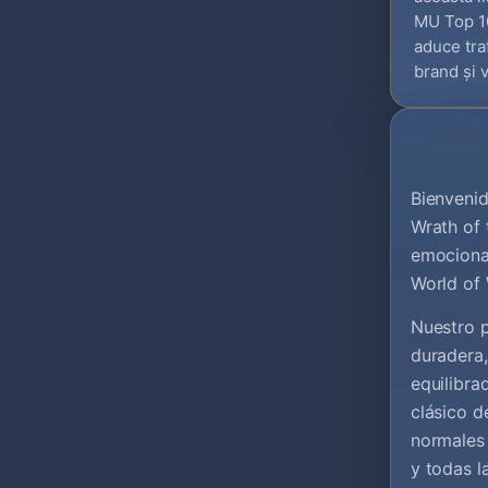
MU Top 10
aduce tra
brand și v
Bienvenid
Wrath of 
emocionan
World of 
Nuestro p
duradera,
equilibra
clásico d
normales 
y todas l