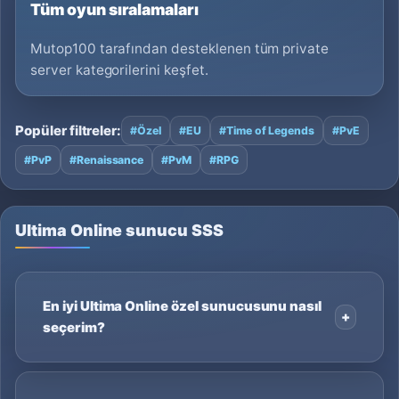
Tüm oyun sıralamaları
Mutop100 tarafından desteklenen tüm private
server kategorilerini keşfet.
Popüler filtreler:
#Özel
#EU
#Time of Legends
#PvE
#PvP
#Renaissance
#PvM
#RPG
Ultima Online sunucu SSS
En iyi Ultima Online özel sunucusunu nasıl
seçerim?