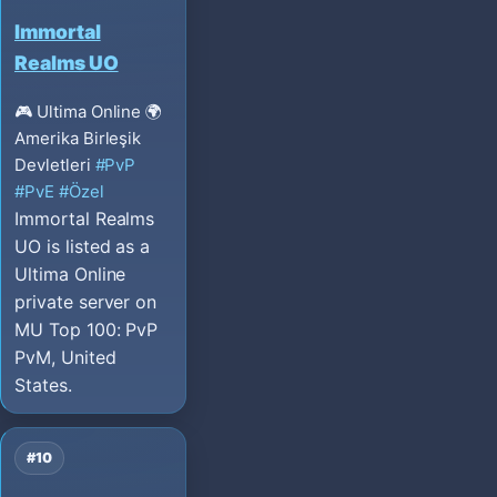
Immortal
Realms UO
🎮 Ultima Online
🌍
Amerika Birleşik
Devletleri
#PvP
#PvE
#Özel
Immortal Realms
UO is listed as a
Ultima Online
private server on
MU Top 100: PvP
PvM, United
States.
#10