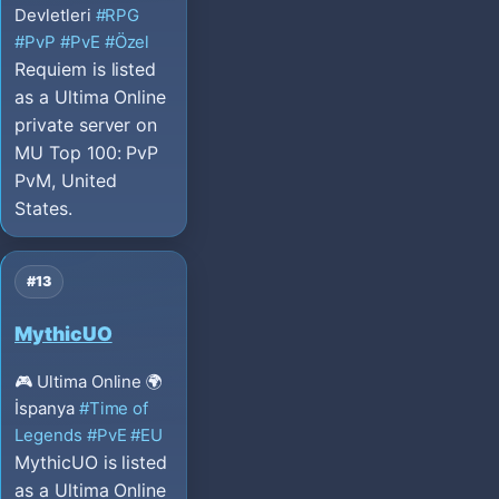
Devletleri
#RPG
#PvP
#PvE
#Özel
Requiem is listed
as a Ultima Online
private server on
MU Top 100: PvP
PvM, United
States.
#13
MythicUO
🎮 Ultima Online
🌍
İspanya
#Time of
Legends
#PvE
#EU
MythicUO is listed
as a Ultima Online