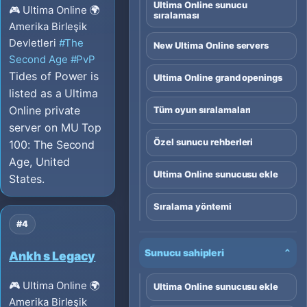
Ultima Online sunucu
🎮 Ultima Online
🌍
sıralaması
Amerika Birleşik
Devletleri
#The
New Ultima Online servers
Second Age
#PvP
Tides of Power is
Ultima Online grand openings
listed as a Ultima
Online private
Tüm oyun sıralamaları
server on MU Top
Özel sunucu rehberleri
100: The Second
Age, United
Ultima Online sunucusu ekle
States.
Sıralama yöntemi
#4
Sunucu sahipleri
⌄
Ankh s Legacy
🎮 Ultima Online
🌍
Ultima Online sunucusu ekle
Amerika Birleşik