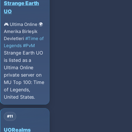
Strange Earth
UO
🎮 Ultima Online
🌍
Amerika Birleşik
Devletleri
#Time of
Legends
#PvM
Strange Earth UO
is listed as a
Ultima Online
private server on
MU Top 100: Time
of Legends,
United States.
#11
UORealms