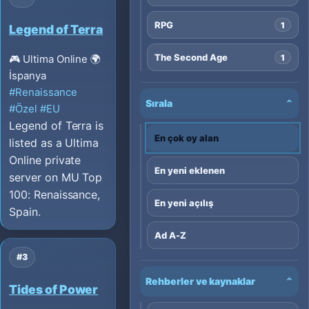
RPG
1
Legend of Terra
The Second Age
1
🎮 Ultima Online
🌍
İspanya
#Renaissance
Sırala
⌄
#Özel
#EU
Legend of Terra is
En çok oy alan
listed as a Ultima
Online private
En yeni eklenen
server on MU Top
100: Renaissance,
En yeni açılış
Spain.
Ad A-Z
#3
Rehberler ve kaynaklar
⌄
Tides of Power