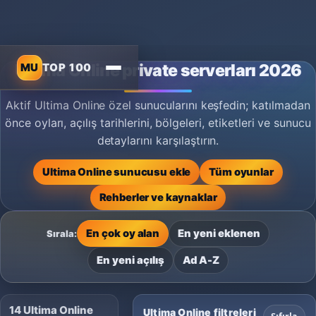
MU
TOP 100
Ultima Online private serverları 2026
Aktif Ultima Online özel sunucularını keşfedin; katılmadan
önce oyları, açılış tarihlerini, bölgeleri, etiketleri ve sunucu
detaylarını karşılaştırın.
Ultima Online sunucusu ekle
Tüm oyunlar
Rehberler ve kaynaklar
En çok oy alan
En yeni eklenen
Sırala:
En yeni açılış
Ad A-Z
14 Ultima Online
Ultima Online filtreleri