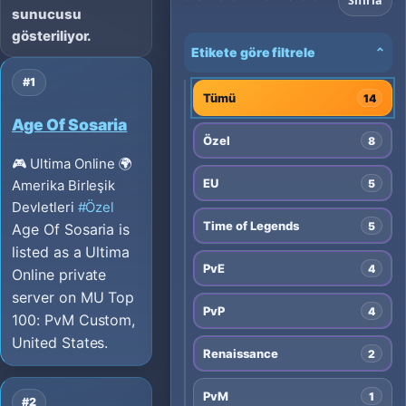
Sıfırla
sunucusu
gösteriliyor.
Etikete göre filtrele
⌄
#1
Tümü
14
Age Of Sosaria
Özel
8
🎮 Ultima Online
🌍
EU
5
Amerika Birleşik
Devletleri
#Özel
Time of Legends
5
Age Of Sosaria is
listed as a Ultima
PvE
4
Online private
server on MU Top
PvP
4
100: PvM Custom,
United States.
Renaissance
2
PvM
1
#2