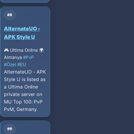
#8
AlternateUO -
APK Style U
🎮 Ultima Online
🌍
Almanya
#PvP
#Özel
#EU
AlternateUO - APK
Style U is listed as
a Ultima Online
private server on
MU Top 100: PvP
PvM, Germany.
#9