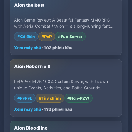
Aion the best
Aion Game Review: A Beautiful Fantasy MMORPG
with Aerial Combat **Aion** is a long-running fant…
#Cổ điển
#PvP
#Fun Server
Xem máy chủ
· 102 phiếu bầu
Aion Reborn 5.8
PvP/PvE lvl 75 100% Custom Server, with its own
unique Events, Activities, and Battle Grounds.…
#PvPvE
#Tùy chỉnh
#Non-P2W
Xem máy chủ
· 132 phiếu bầu
Aion Bloodline