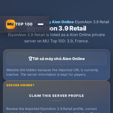
Trang chủ
›
Máy chủ riêng Aion Online
›
ElyonAion 3.9 Retail
MU
TOP 100
ElyonAion 3.9 Retail
ElyonAion 3.9 Retail is listed as a Aion Online private
server on MU Top 100: 3.9, France.
🏆
Tất cả máy chủ Aion Online
Website link hidden because the imported URL is currently
inactive. The server information is kept for players.
SERVER OWNER?
CLAIM THIS SERVER PROFILE
Review the imported ElyonAion 3.9 Retail profile, correct