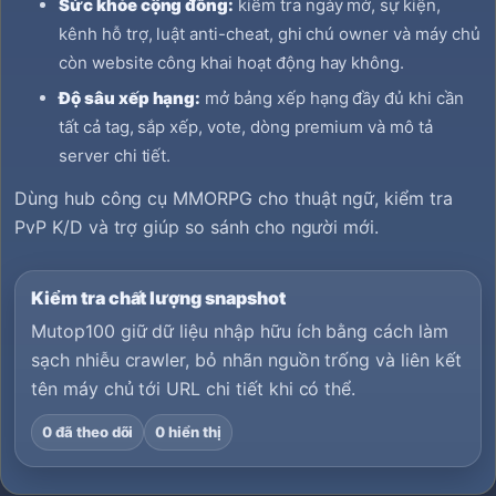
Sức khỏe cộng đồng:
kiểm tra ngày mở, sự kiện,
kênh hỗ trợ, luật anti-cheat, ghi chú owner và máy chủ
còn website công khai hoạt động hay không.
Độ sâu xếp hạng:
mở bảng xếp hạng đầy đủ khi cần
tất cả tag, sắp xếp, vote, dòng premium và mô tả
server chi tiết.
Dùng hub công cụ MMORPG cho thuật ngữ, kiểm tra
PvP K/D và trợ giúp so sánh cho người mới.
Kiểm tra chất lượng snapshot
Mutop100 giữ dữ liệu nhập hữu ích bằng cách làm
sạch nhiễu crawler, bỏ nhãn nguồn trống và liên kết
tên máy chủ tới URL chi tiết khi có thể.
0 đã theo dõi
0 hiển thị