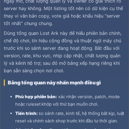
ngày mở, chất lượng quản lý và owner có giải thích rõ
server hay không. Một listing tốt nên có dữ kiện cụ thể
thay vì văn bản copy, vote giả hoặc khẩu hiệu “server
tốt nhất” chung chung.
Dùng tổng quan Lost Ark này để hiểu phiên bản chính,
chế độ chơi, tín hiệu cộng đồng và thuật ngữ máy chủ
trước khi so sánh server đang hoạt động. Bắt đầu với
version, rate, khu vực, nhịp cập nhật, chất lượng quản
lý và kênh hỗ trợ; sau đó mở bảng xếp hạng riêng khi
bạn sẵn sàng chọn nơi chơi.
Bảng tổng quan này nhấn mạnh điều gì
Phù hợp phiên bản:
xác nhận version, patch, mode
hoặc ruleset khớp với thứ bạn muốn chơi.
Tiến trình:
so sánh rate, kinh tế, hệ thống bắt kịp, luật
reset và chính sách shop trước khi đầu tư thời gian.