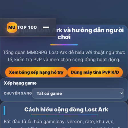
MU
TOP 100
Tổng quan Lost Ark và hướng dẫn người
chơi
Tổng quan MMORPG Lost Ark dễ hiểu với thuật ngữ thực
tế, kiểm tra PvP và mẹo chọn cộng đồng hoạt động.
Xem bảng xếp hạng hỗ trợ
Dùng máy tính PvP K/D
Xếp hạng game
CHUYỂN SANG
Cách hiểu cộng đồng Lost Ark
Bắt đầu từ lời hứa gameplay: version, rate, khu vực,