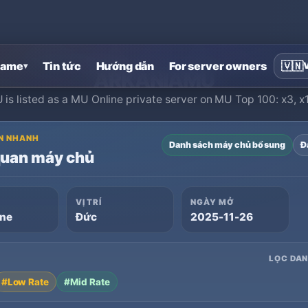
Trang chủ
›
Máy chủ riêng MU Online
›
ARKANIAMU
ame
Tin tức
Hướng dẫn
For server owners
🇻🇳
▾
ARKANIAMU
s listed as a MU Online private server on MU Top 100: x3, x
N NHANH
Danh sách máy chủ bổ sung
Đ
quan máy chủ
VỊ TRÍ
NGÀY MỞ
ine
Đức
2025-11-26
LỌC DA
#Low Rate
#Mid Rate