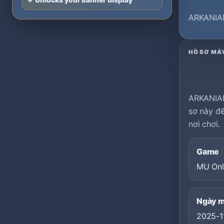
✓ Unlocks your banner display
ARKANIAMU
HỒ SƠ MÁ
ARKANIAM
sơ này để
nơi chơi.
Game
MU Onl
Ngày 
2025-1