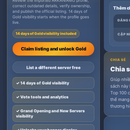
Review the imported ARKANIAMU profile,
correct outdated details, verify ownership,
Thêm ch
and publish the official listing. 14 days of
Gold visibility starts when the profile goes
ĐĂNG 
live.
14 days of Gold visibility included
CẬP N
Claim listing and unlock Gold
CHIA SẺ
List a different server free
Chia 
Giúp nhi
✓ 14 days of Gold visibility
sách này 
Top 100 c
✓ Vote tools and analytics
thể mang l
thương hi
✓ Grand Opening and New Servers
visibility