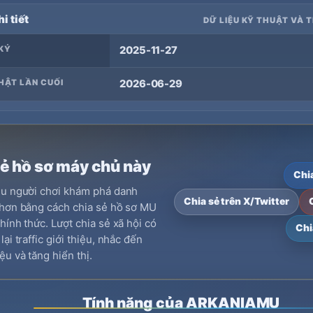
i tiết
DỮ LIỆU KỸ THUẬT VÀ 
KÝ
2025-11-27
HẬT LẦN CUỐI
2026-06-29
sẻ hồ sơ máy chủ này
Chi
ều người chơi khám phá danh
Chia sẻ trên X/Twitter
hơn bằng cách chia sẻ hồ sơ MU
hính thức. Lượt chia sẻ xã hội có
Chi
ại traffic giới thiệu, nhắc đến
ệu và tăng hiển thị.
Tính năng của ARKANIAMU