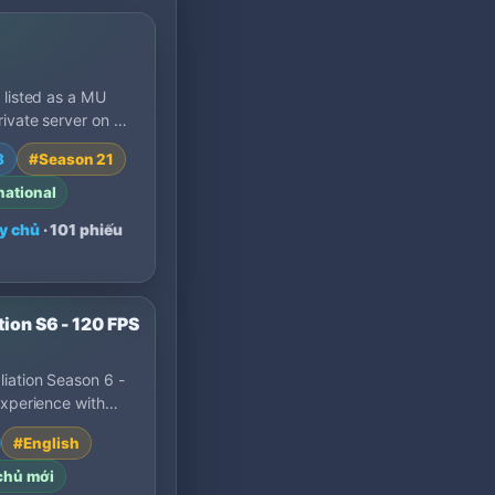
 listed as a MU
rivate server on MU
. Compare its
3
#Season 21
21, x1000 EXP,…
national
y chủ
· 101 phiếu
tion S6 - 120 FPS
iation Season 6 -
experience with
te servers (5000x
#English
Free to Pla…
chủ mới