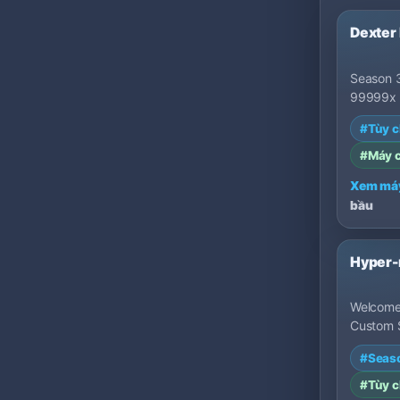
Dexter
Season 3
99999x 
game wi
#Tùy c
items ⚔️
#Máy 
Xem má
bầu
Hyper
Welcome
Custom 
3 Part 1
#Seas
high-ra
#Tùy c