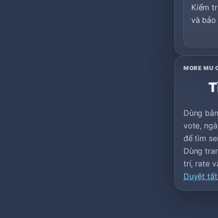
Kiểm tr
và bảo 
MORE MU 
T
Dùng bản
vote, ngà
để tìm se
Dùng tran
trí, rate
Duyệt tất