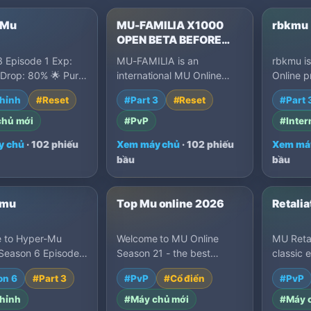
 Mu
MU-FAMILIA X1000
rbkmu
OPEN BETA BEFORE
LAUNCH
 Episode 1 Exp:
MU-FAMILIA is an
rbkmu is
Drop: 80% 🌟 Pure
international MU Online
Online p
thout donation
Season 21 Part 3 server
Top 100
hỉnh
#Reset
#Part 3
#Reset
#Part 
 Classic events w…
with x1000 EXP, 40% drop,
Season 
fast…
chủ mới
#PvP
#Inter
y chủ
· 102 phiếu
Xem máy chủ
· 102 phiếu
Xem má
bầu
bầu
-mu
Top Mu online 2026
Retalia
 to Hyper-Mu
Welcome to MU Online
MU Retal
Season 6 Episode
Season 21 - the best
classic 
8. We offer a unique
season yet. Create your
multi-ra
on 6
#Part 3
#PvP
#Cổ điển
#PvP
te x1000 gaming…
character, level up fast,
Purge). 
fin…
hỉnh
#Máy chủ mới
#Máy 