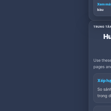
Xem má
bầu
TRUNG TÂ
Hư
Use these
pages and
Xếp h
So sán
trong 