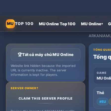
MU
TOP 100
MU Online Top 100
MU Online
G
▾
ARKANIAMU i
TỔNG QUA
🏆
Tất cả máy chủ MU Online
Tổng 
Website link hidden because the imported
URL is currently inactive. The server
GAME
information is kept for players.
MU Onl
SERVER OWNER?
Thẻ
CLAIM THIS SERVER PROFILE
#EU