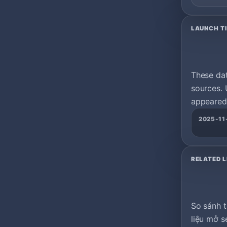
LAUNCH T
These da
sources. 
appeared 
2025-11
RELATED L
So sánh t
liệu mở s