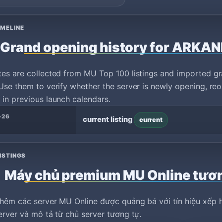
IMELINE
Grand opening history for ARKA
tes are collected from MU Top 100 listings and imported g
Use them to verify whether the server is newly opening, reo
in previous launch calendars.
-26
current listing
current
ISTINGS
Máy chủ premium MU Online tươ
hêm các server MU Online được quảng bá với tín hiệu xếp h
erver và mô tả từ chủ server tương tự.