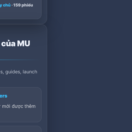
y chủ
· 159 phiếu
n của MU
s, guides, launch
ers
er mới được thêm