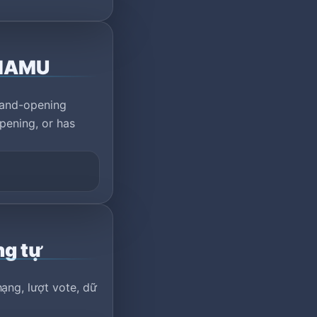
NIAMU
rand-opening
pening, or has
ng tự
ạng, lượt vote, dữ