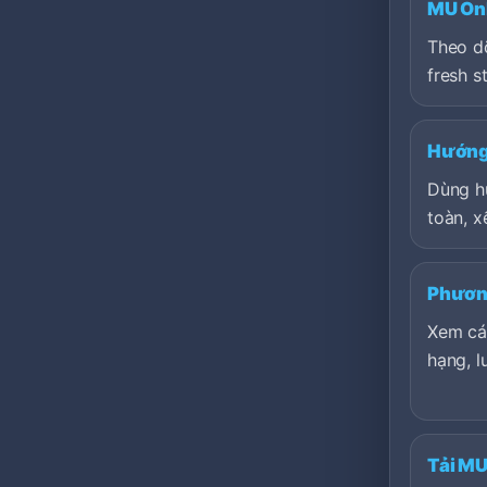
MU Onl
Theo dõ
fresh st
Hướng 
Dùng h
toàn, x
Phươn
Xem cá
hạng, l
Tải MU