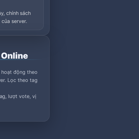
ậy, chính sách
của server.
 Online
r hoạt động theo
er. Lọc theo tag
g, lượt vote, vị