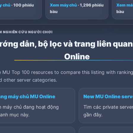
y chủ
· 100 phiếu
Xem máy chủ
· 1,296 phiếu
Xem má
bầu
bầu
M NGHIÊN CỨU NGƯỜI CHƠI
ớng dẫn, bộ lọc và trang liên qua
Online
 MU Top 100 resources to compare this listing with ranking
 other server categories.
ạng máy chủ MU Online
New MU Online serv
h máy chủ đang hoạt động
Tìm các private serv
danh mục này.
gần đây.