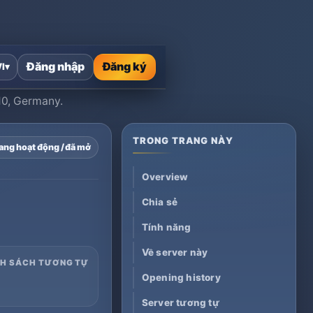
Đăng nhập
Đăng ký
VI
▾
10, Germany.
TRONG TRANG NÀY
ang hoạt động / đã mở
Overview
Chia sẻ
Tính năng
Về server này
NH SÁCH TƯƠNG TỰ
Opening history
Server tương tự