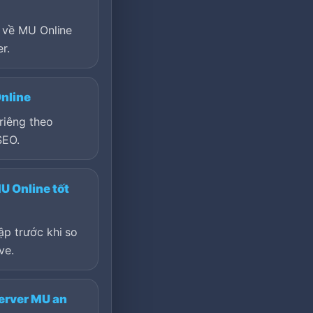
 về MU Online
r.
nline
riêng theo
SEO.
U Online tốt
p trước khi so
ve.
erver MU an