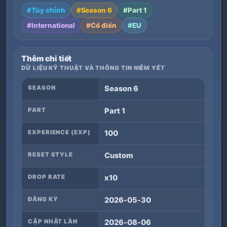
#Tùy chỉnh
#Season 6
#Part 1
#International
#Cổ điển
#EU
Thêm chi tiết
DỮ LIỆU KỸ THUẬT VÀ THÔNG TIN NIÊM YẾT
SEASON
Season 6
PART
Part 1
EXPERIENCE (EXP)
100
RESET STYLE
Custom
DROP RATE
x10
ĐĂNG KÝ
2026-05-30
CẬP NHẬT LẦN
2026-08-06