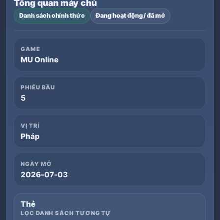
Tổng quan máy chủ
Danh sách chính thức
Đang hoạt động / đã mở
GAME
MU Online
PHIẾU BẦU
5
VỊ TRÍ
Pháp
NGÀY MỞ
2026-07-03
Thẻ
LỌC DANH SÁCH TƯƠNG TỰ