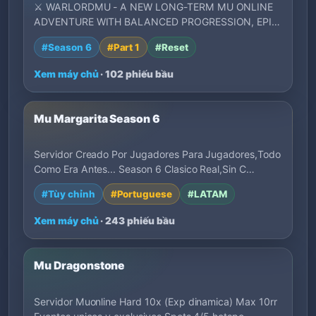
⚔️ WARLORDMU - A NEW LONG-TERM MU ONLINE
ADVENTURE WITH BALANCED PROGRESSION, EPIC
BATTLES, POW…
#Season 6
#Part 1
#Reset
Xem máy chủ
· 102 phiếu bầu
Mu Margarita Season 6
Servidor Creado Por Jugadores Para Jugadores,Todo
Como Era Antes... Season 6 Clasico Real,Sin C…
#Tùy chỉnh
#Portuguese
#LATAM
Xem máy chủ
· 243 phiếu bầu
Mu Dragonstone
Servidor Muonline Hard 10x (Exp dinamica) Max 10rr