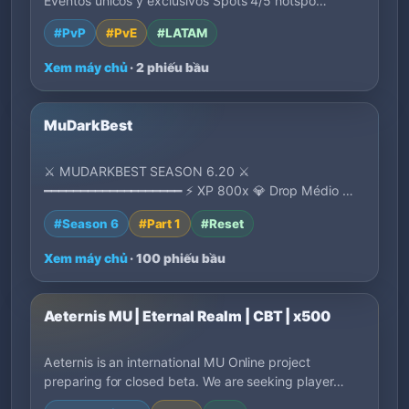
Eventos unicos y exclusivos Spots 4/5 hotspo…
#PvP
#PvE
#LATAM
Xem máy chủ
· 2 phiếu bầu
MuDarkBest
⚔ MUDARKBEST SEASON 6.20 ⚔
━━━━━━━━━━━━━━━━━━━ ⚡ XP 800x 💎 Drop Médio 🔄
Reset Pontuativo 🏆 Leve…
#Season 6
#Part 1
#Reset
Xem máy chủ
· 100 phiếu bầu
Aeternis MU | Eternal Realm | CBT | x500
Aeternis is an international MU Online project
preparing for closed beta. We are seeking player…