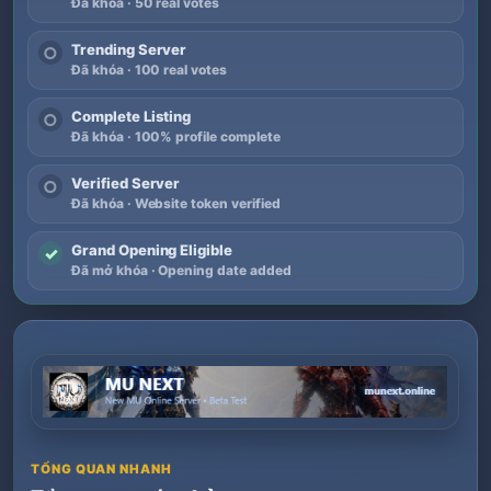
Đã khóa · 50 real votes
Trending Server
○
Đã khóa · 100 real votes
Complete Listing
○
Đã khóa · 100% profile complete
Verified Server
○
Đã khóa · Website token verified
Grand Opening Eligible
✓
Đã mở khóa · Opening date added
TỔNG QUAN NHANH