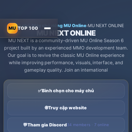
Trang chủ
›
Máy chủ riêng MU Online
›
MU NEXT ONLINE
MU
TOP 100
MU NEXT ONLINE
MU NEXT is a community-driven MU Online Season 6
project built by an experienced MMO development team.
Our goal is to revive the classic MU Online experience
while improving performance, visuals, interface, and
gameplay quality. Join an international
✅
Bình chọn cho máy chủ
🌐
Truy cập website
💬
Tham gia Discord
34 members · 7 online