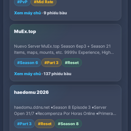
#PvP
#Mid Rate
Xem máy chủ
· 9 phiếu bầu
MuEx.top
Nuevo Server MuEx.top Season 6ep3 + Season 21
Items, maps, mounts, etc. 9999x Experience, High…
#Season 6
#Part 3
#Reset
Xem máy chủ
· 137 phiếu bầu
haedomu 2026
haedomu.ddns.net ♦Season 8 Episode 3 ♦Server
Open 31/7 ♦Recompenza Por Horas Online ♦Primeras
1…
#Part 3
#Reset
#Season 8