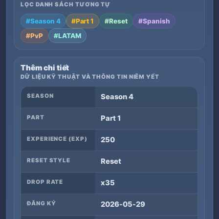
LỌC DANH SÁCH TƯƠNG TỰ
#Season 4
#Part 1
#Reset
#Spanish
#PvP
#LATAM
Thêm chi tiết
DỮ LIỆU KỸ THUẬT VÀ THÔNG TIN NIÊM YẾT
SEASON
Season 4
PART
Part 1
EXPERIENCE (EXP)
250
RESET STYLE
Reset
DROP RATE
x35
ĐĂNG KÝ
2026-05-29