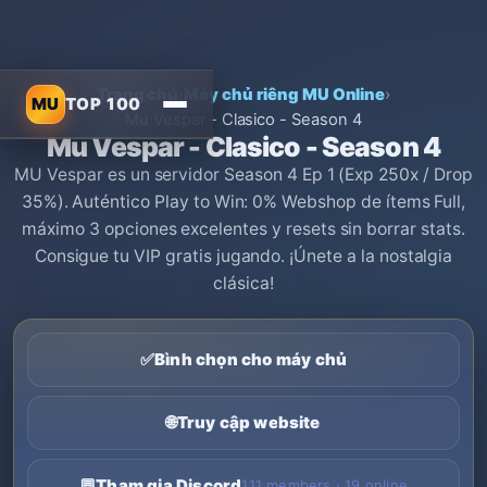
Trang chủ
›
Máy chủ riêng MU Online
›
MU
TOP 100
Mu Vespar - Clasico - Season 4
Mu Vespar - Clasico - Season 4
MU Vespar es un servidor Season 4 Ep 1 (Exp 250x / Drop
35%). Auténtico Play to Win: 0% Webshop de ítems Full,
máximo 3 opciones excelentes y resets sin borrar stats.
Consigue tu VIP gratis jugando. ¡Únete a la nostalgia
clásica!
✅
Bình chọn cho máy chủ
🌐
Truy cập website
💬
Tham gia Discord
111 members · 19 online