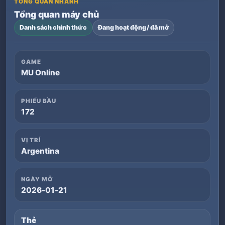
TỔNG QUAN NHANH
Tổng quan máy chủ
Danh sách chính thức
Đang hoạt động / đã mở
GAME
MU Online
PHIẾU BẦU
172
VỊ TRÍ
Argentina
NGÀY MỞ
2026-01-21
Thẻ