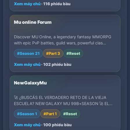
Xem máy chủ
· 116 phiếu bầu
Mu online Forum
Discover MU Online, a legendary fantasy MMORPG
with epic PvP battles, guild wars, powerful clas…
#Season 21
#Part 3
#Reset
Xem máy chủ
· 102 phiếu bầu
NewGalaxyMu
🚀 ¿BUSCÁS EL VERDADERO RETO DE LA VIEJA
ESCUELA? NEW GALAXY MU 99B+SEASON 🚀 EL
CLASICO QUE ESTA…
#Season 1
#Part 1
#Reset
Xem máy chủ
· 100 phiếu bầu