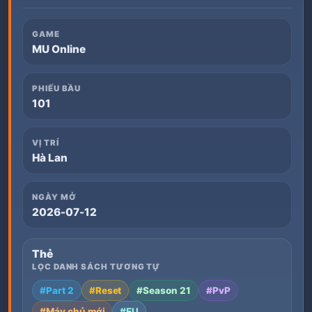
GAME
MU Online
PHIẾU BẦU
101
VỊ TRÍ
Hà Lan
NGÀY MỞ
2026-07-12
Thẻ
LỌC DANH SÁCH TƯƠNG TỰ
#Part 2
#Reset
#Season 21
#PvP
#Máy chủ mới
#EU