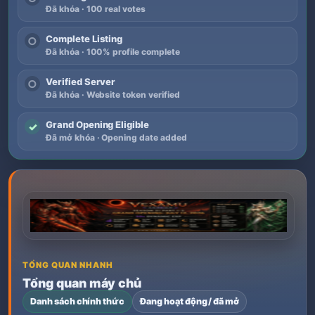
Đã khóa · 100 real votes
Complete Listing
○
Đã khóa · 100% profile complete
Verified Server
○
Đã khóa · Website token verified
Grand Opening Eligible
✓
Đã mở khóa · Opening date added
TỔNG QUAN NHANH
Tổng quan máy chủ
Danh sách chính thức
Đang hoạt động / đã mở