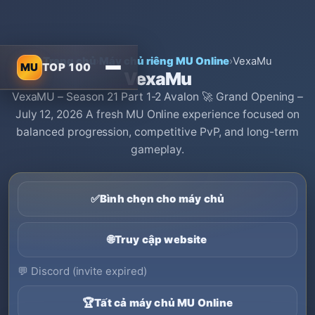
Trang chủ
›
Máy chủ riêng MU Online
›
VexaMu
MU
TOP 100
VexaMu
VexaMU – Season 21 Part 1-2 Avalon 🚀 Grand Opening –
July 12, 2026 A fresh MU Online experience focused on
balanced progression, competitive PvP, and long-term
gameplay.
✅
Bình chọn cho máy chủ
🌐
Truy cập website
💬
Discord (invite expired)
🏆
Tất cả máy chủ MU Online