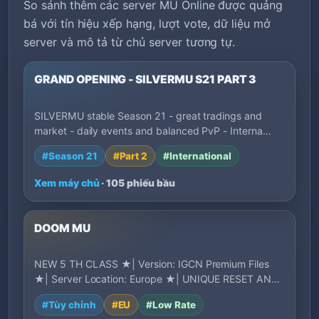
So sánh thêm các server MU Online được quảng
bá với tín hiệu xếp hạng, lượt vote, dữ liệu mở
server và mô tả từ chủ server tương tự.
GRAND OPENING - SILVERMU S21 PART 3
SILVERMU stable Season 21 - great tradings and
market - daily events and balanced PvP - Interna…
#Season 21
#Part 2
#International
Xem máy chủ
· 105 phiếu bầu
DOOM MU
NEW 5 TH CLASS ★| Version: IGCN Premium Files
★| Server Location: Europe ★| UNIQUE RESET AND
GR…
#Tùy chỉnh
#EU
#Low Rate