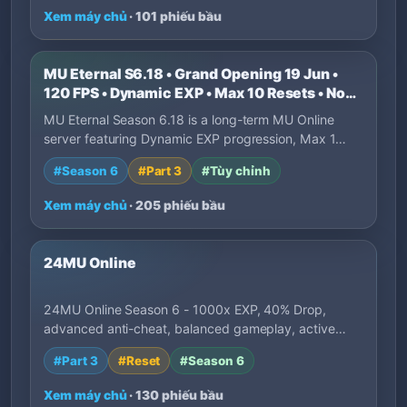
Xem máy chủ
· 101 phiếu bầu
MU Eternal S6.18 • Grand Opening 19 Jun •
120 FPS • Dynamic EXP • Max 10 Resets • No
P2W
MU Eternal Season 6.18 is a long-term MU Online
server featuring Dynamic EXP progression, Max 1…
#Season 6
#Part 3
#Tùy chỉnh
Xem máy chủ
· 205 phiếu bầu
24MU Online
24MU Online Season 6 - 1000x EXP, 40% Drop,
advanced anti-cheat, balanced gameplay, active
deve…
#Part 3
#Reset
#Season 6
Xem máy chủ
· 130 phiếu bầu