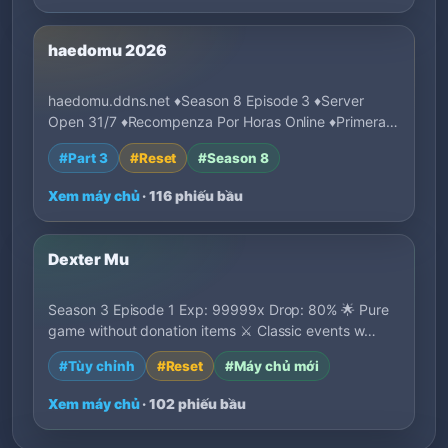
haedomu 2026
haedomu.ddns.net ♦Season 8 Episode 3 ♦Server
Open 31/7 ♦Recompenza Por Horas Online ♦Primeras
1…
#Part 3
#Reset
#Season 8
Xem máy chủ
· 116 phiếu bầu
Dexter Mu
Season 3 Episode 1 Exp: 99999x Drop: 80% 🌟 Pure
game without donation items ⚔️ Classic events w…
#Tùy chỉnh
#Reset
#Máy chủ mới
Xem máy chủ
· 102 phiếu bầu