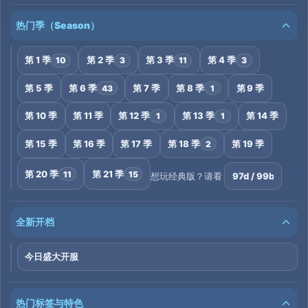
热门季（Season）
第 1 季
第 2 季
第 3 季
第 4 季
10
3
11
3
第 5 季
第 6 季
第 7 季
第 8 季
第 9 季
43
1
第 10 季
第 11 季
第 12 季
第 13 季
第 14 季
1
1
第 15 季
第 16 季
第 17 季
第 18 季
第 19 季
2
第 20 季
第 21 季
11
15
97d / 99b
想玩经典版？请看
全新开档
今日盛大开服
热门标签与特色