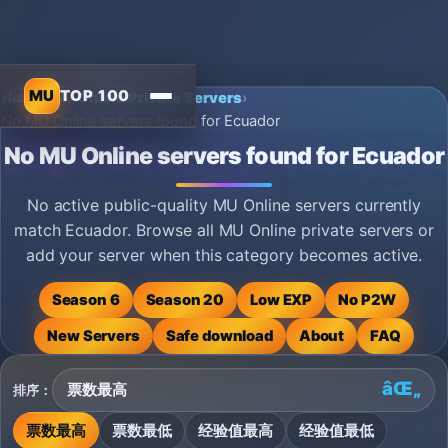
MU
TOP 100
Home
›
MU Online Private Servers
›
No MU Online servers found for Ecuador
No MU Online servers found for Ecuador
No active public-quality MU Online servers currently
match Ecuador. Browse all MU Online private servers or
add your server when this category becomes active.
Season 6
Season 20
Low EXP
No P2W
New Servers
Safe download
About
FAQ
排序：
票数最高
票数最低
经验值最高
经验值最低