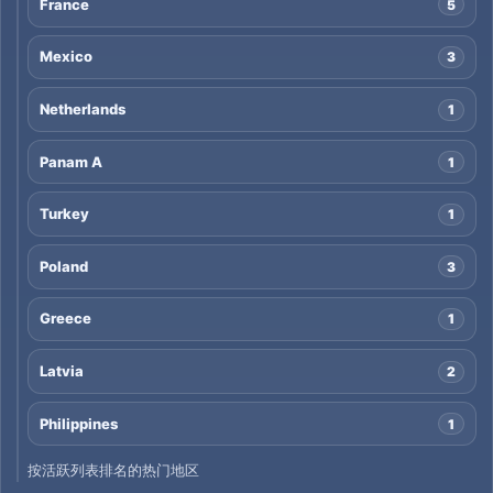
France
5
Mexico
3
Netherlands
1
Panam A
1
Turkey
1
Poland
3
Greece
1
Latvia
2
Philippines
1
按活跃列表排名的热门地区