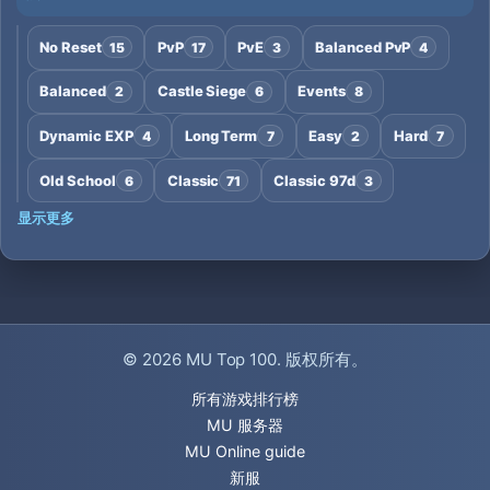
No Reset
PvP
PvE
Balanced PvP
15
17
3
4
Balanced
Castle Siege
Events
2
6
8
Dynamic EXP
Long Term
Easy
Hard
4
7
2
7
Old School
Classic
Classic 97d
6
71
3
显示更多
© 2026
MU Top 100
. 版权所有。
所有游戏排行榜
MU 服务器
MU Online guide
新服