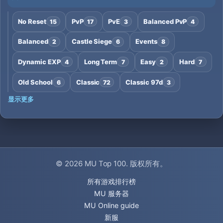
No Reset
PvP
PvE
Balanced PvP
15
17
3
4
Balanced
Castle Siege
Events
2
6
8
Dynamic EXP
Long Term
Easy
Hard
4
7
2
7
Old School
Classic
Classic 97d
6
72
3
显示更多
© 2026
MU Top 100
. 版权所有。
所有游戏排行榜
MU 服务器
MU Online guide
新服