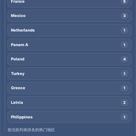
France
5
Mexico
3
Netherlands
1
Panam A
1
Poland
4
Turkey
1
Greece
1
Latvia
2
Philippines
1
按活跃列表排名的热门地区