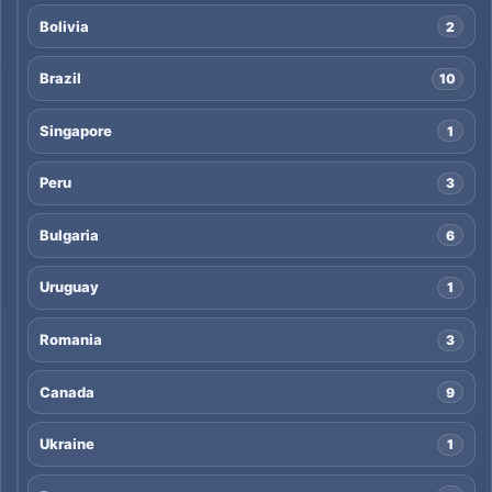
Bolivia
2
Brazil
10
Singapore
1
Peru
3
Bulgaria
6
Uruguay
1
Romania
3
Canada
9
Ukraine
1