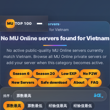
MU
TOP 100
Home
›
MU Online Private Servers
›
No MU Online servers found for Vietnam
No MU Online servers found for Vietnam
No active public-quality MU Online servers currently
match Vietnam. Browse all MU Online private servers or
add your server when this category becomes active.
Season 6
Season 20
Low EXP
No P2W
New Servers
Safe download
About
FAQ
排序：
票数最高
票数最低
经验值最高
经验值最低