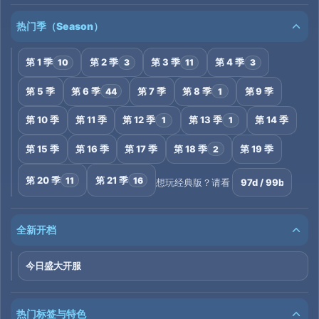
热门季（Season）
第 1 季
第 2 季
第 3 季
第 4 季
10
3
11
3
第 5 季
第 6 季
第 7 季
第 8 季
第 9 季
44
1
第 10 季
第 11 季
第 12 季
第 13 季
第 14 季
1
1
第 15 季
第 16 季
第 17 季
第 18 季
第 19 季
2
第 20 季
第 21 季
11
16
97d / 99b
想玩经典版？请看
全新开档
今日盛大开服
热门标签与特色