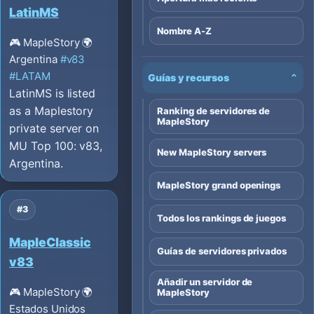
LatinMS
Nombre A-Z
🎮 MapleStory
🌍
Argentina
#v83
#LATAM
Guías y recursos
⌄
LatinMS is listed
as a Maplestory
Ranking de servidores de
MapleStory
private server on
MU Top 100: v83,
New MapleStory servers
Argentina.
MapleStory grand openings
#3
Todos los rankings de juegos
MapleClassic
Guías de servidores privados
v83
Añadir un servidor de
🎮 MapleStory
🌍
MapleStory
Estados Unidos