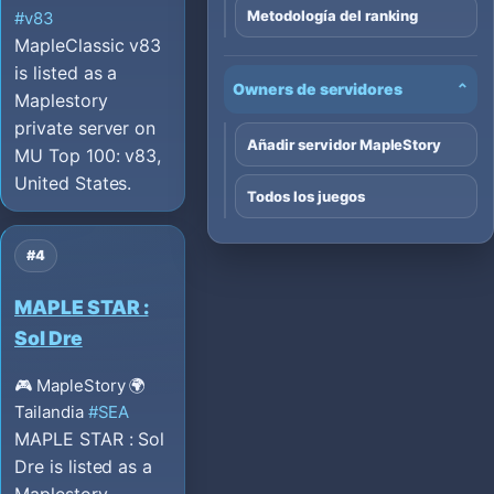
Metodología del ranking
#v83
MapleClassic v83
is listed as a
Owners de servidores
⌄
Maplestory
private server on
Añadir servidor MapleStory
MU Top 100: v83,
United States.
Todos los juegos
#4
MAPLE STAR :
Sol Dre
🎮 MapleStory
🌍
Tailandia
#SEA
MAPLE STAR : Sol
Dre is listed as a