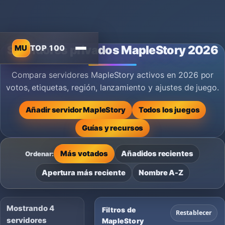
MU
TOP 100
Servidores privados MapleStory 2026
Compara servidores MapleStory activos en 2026 por
votos, etiquetas, región, lanzamiento y ajustes de juego.
Añadir servidor MapleStory
Todos los juegos
Guías y recursos
Más votados
Añadidos recientes
Ordenar:
Apertura más reciente
Nombre A-Z
Mostrando 4
Filtros de
Restablecer
servidores
MapleStory