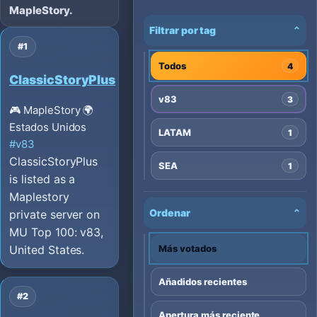
MapleStory.
Filtrar por tag
⌄
#1
Todos
4
ClassicStoryPlus
v83
3
🎮 MapleStory
🌍
Estados Unidos
LATAM
1
#v83
ClassicStoryPlus
SEA
1
is listed as a
Maplestory
Ordenar
⌄
private server on
MU Top 100: v83,
Más votados
United States.
Añadidos recientes
#2
Apertura más reciente