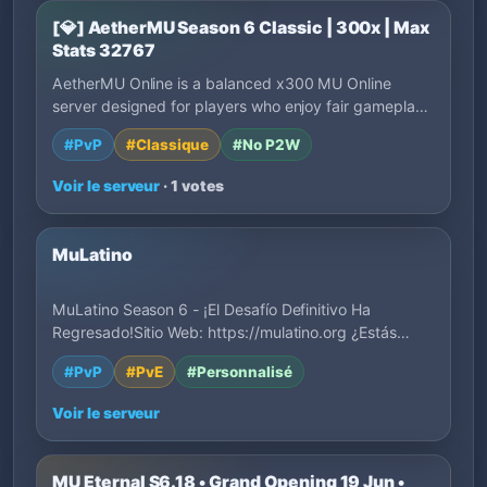
[💎] AetherMU Season 6 Classic | 300x | Max
Stats 32767
AetherMU Online is a balanced x300 MU Online
server designed for players who enjoy fair gamepla…
#PvP
#Classique
#No P2W
Voir le serveur
· 1 votes
MuLatino
MuLatino Season 6 - ¡El Desafío Definitivo Ha
Regresado!Sitio Web: https://mulatino.org ¿Estás…
#PvP
#PvE
#Personnalisé
Voir le serveur
MU Eternal S6.18 • Grand Opening 19 Jun •