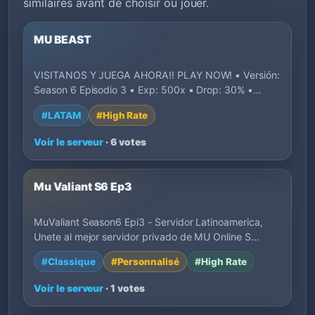
similaires avant de choisir où jouer.
MU BEAST
VISITANOS Y JUEGA AHORA!! PLAY NOW! ▪️ Versión:
Season 6 Episodio 3 ▪️ Exp: 500x ▪️ Drop: 30% ▪…
#LATAM
#High Rate
Voir le serveur
· 6 votes
Mu Valiant S6 Ep3
MuValiant Season6 Epi3 - Servidor Latinoamerica,
Unete al mejor servidor privado de MU Online S…
#Classique
#Personnalisé
#High Rate
Voir le serveur
· 1 votes