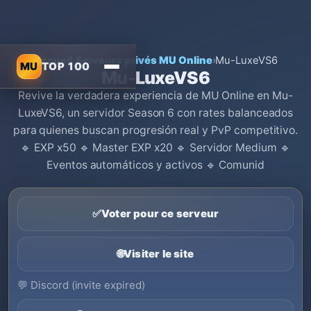
Accueil
›
Serveurs privés MU Online
›
Mu-LuxeVS6
MU
TOP 100
Mu-LuxeVS6
Revive la verdadera experiencia de MU Online en Mu-
LuxeVS6, un servidor Season 6 con rates balanceados
para quienes buscan progresión real y PvP competitivo.
🔹 EXP x50 🔹 Master EXP x20 🔹 Servidor Medium 🔹
Eventos automáticos y activos 🔹 Comunid
✅
Voter pour ce serveur
🌐
Visiter le site
💬
Discord (invite expired)