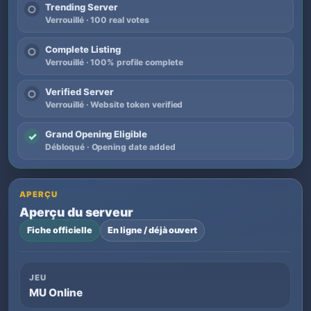
Trending Server
○
Verrouillé · 100 real votes
Complete Listing
○
Verrouillé · 100% profile complete
Verified Server
○
Verrouillé · Website token verified
Grand Opening Eligible
✓
Débloqué · Opening date added
APERÇU
Aperçu du serveur
Fiche officielle
En ligne / déjà ouvert
JEU
MU Online