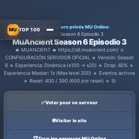
Accueil
›
Serveurs privés MU Online
›
MU
TOP 100
MuAncient Season 6 Episodio 3
MuAncient Season 6 Episodio 3
🔥 MUANCIENT 🔥 https://s6.muancient.com/ ⚔️
CONFIGURACIÓN SERVIDOR OFICIAL 🔹 Versión: Season
6 🔹 Experiencia: Dinámica (x100 → x20) 🔹 Drop: 40% 🔹
Experiencia Master: 1x (Max level 200) 🔹 Eventos activos
🔹 Reset: 400 / 390 (600 por reset) 🔹 Si
✅
Voter pour ce serveur
🌐
Visiter le site
🏆
Tous les serveurs MU Online