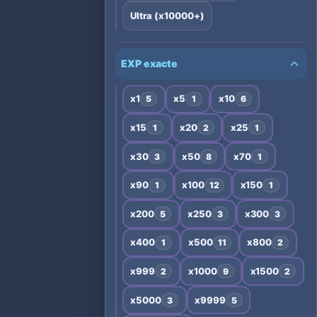
Ultra (x10000+)
EXP exacte
x1
x5
x10
5
1
6
x15
x20
x25
1
2
1
x30
x50
x70
3
8
1
x90
x100
x150
1
12
1
x200
x250
x300
5
3
3
x400
x500
x800
1
11
2
x999
x1000
x1500
2
9
2
x5000
x9999
3
5