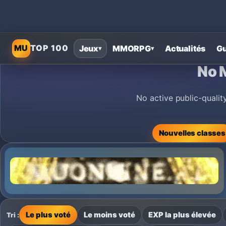
MU
TOP 100
Jeux
MMORPG
Actualités
Gu
▾
▾
Home
›
MU Online Private Servers
›
No MU Online servers found 
No 
No active public-qualit
Nouvelles classes
Le plus voté
Le moins voté
EXP la plus élevée
Tri :