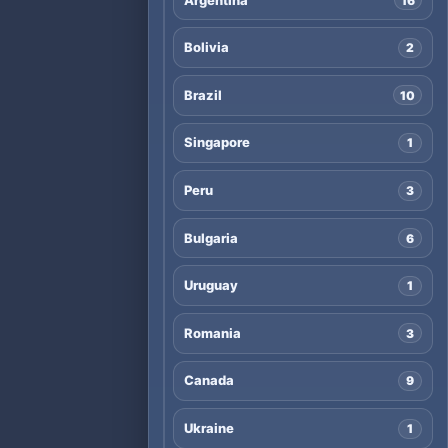
16
Bolivia
2
Brazil
10
Singapore
1
Peru
3
Bulgaria
6
Uruguay
1
Romania
3
Canada
9
Ukraine
1