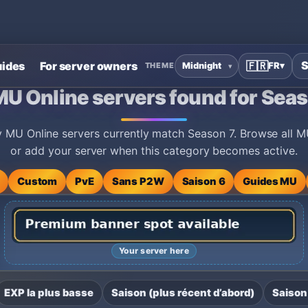
S
ides
For server owners
🇫🇷
FR
▾
THEME
for Season 7
MU Online servers found for Seas
y MU Online servers currently match Season 7. Browse all M
or add your server when this category becomes active.
Custom
PvE
Sans P2W
Saison 6
Guides MU
Your server here
EXP la plus basse
Saison (plus récent d’abord)
Saison