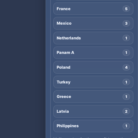
France
5
Mexico
3
Netherlands
1
Panam A
1
Poland
4
Turkey
1
Greece
1
Latvia
2
Philippines
1