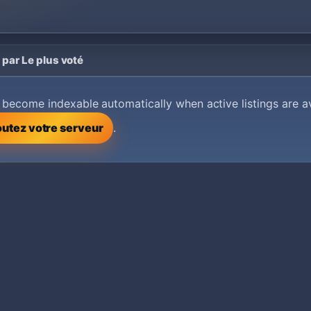
 par Le plus voté
ll become indexable automatically when active listings are av
utez votre serveur
.