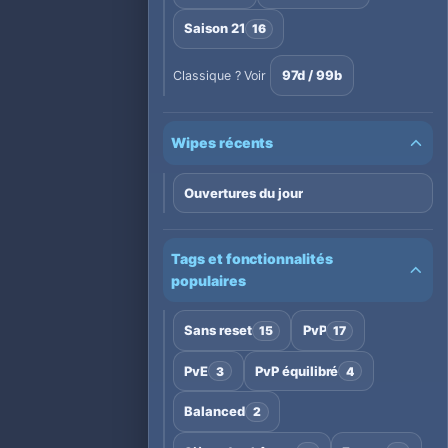
Saison 21
16
97d / 99b
Classique ? Voir
Wipes récents
Ouvertures du jour
Tags et fonctionnalités
populaires
Sans reset
PvP
15
17
PvE
PvP équilibré
3
4
Balanced
2