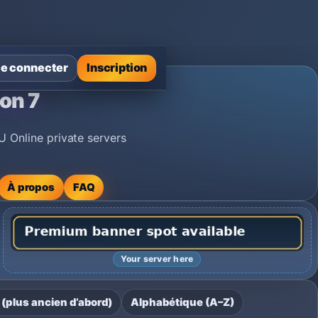
e connecter
Inscription
on 7
U Online private servers
À propos
FAQ
Your server here
 (plus ancien d’abord)
Alphabétique (A–Z)