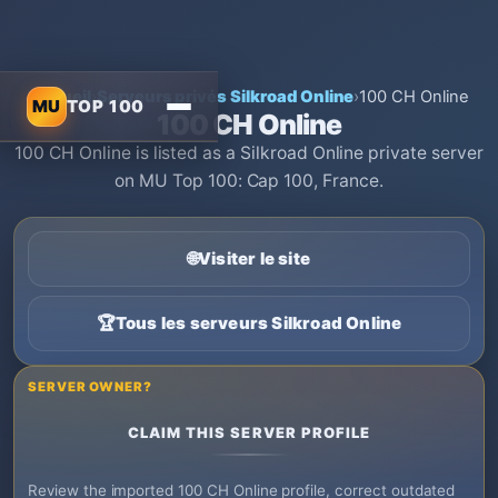
Accueil
›
Serveurs privés Silkroad Online
›
100 CH Online
MU
TOP 100
100 CH Online
100 CH Online is listed as a Silkroad Online private server
on MU Top 100: Cap 100, France.
🌐
Visiter le site
🏆
Tous les serveurs Silkroad Online
SERVER OWNER?
CLAIM THIS SERVER PROFILE
Review the imported 100 CH Online profile, correct outdated