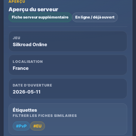
APERÇU
Aperçu du serveur
Fiche serveur supplémentaire
En ligne / déjà ouvert
JEU
Silkroad Online
LOCALISATION
France
DATE D’OUVERTURE
2026-05-11
Étiquettes
FILTRER LES FICHES SIMILAIRES
#PvP
#EU