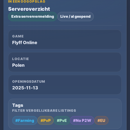
IN ÉÉN OOGOPSLAG
Serveroverzicht
Extra serververmelding
Live / al geopend
GAME
Flyff Online
LOCATIE
Polen
OPENINGSDATUM
2025-11-13
Tags
FILTER VERGELIJKBARE LISTINGS
#Farming
#PvP
#PvE
#No P2W
#EU