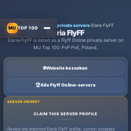
Home
›
Flyff Online private servers
›
Elaria FlyFF
MU
TOP 100
Elaria FlyFF
Elaria FlyFF is listed as a Flyff Online private server on
MU Top 100: PvP PvE, Poland.
🌐
Website bezoeken
🏆
Alle Flyff Online-servers
SERVER OWNER?
CLAIM THIS SERVER PROFILE
Review the imported Elaria FlyFF profile, correct outdated