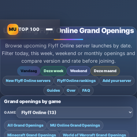
MU
TOP 100
Upcoming Flyff Online Grand Openings
Browse upcoming Flyff Online server launches by date.
Filter today, this week, weekend or monthly openings and
compare version and rate before joining.
Vandaag
Deze week
Weekend
Deze maand
New Flyff Online servers
Flyff Online rankings
Add your server
Guides
Over
FAQ
Grand openings by game
GAME
All Grand Openings
MU Online Grand Openings
Minecraft Grand Openings
World of Warcraft Grand Openings