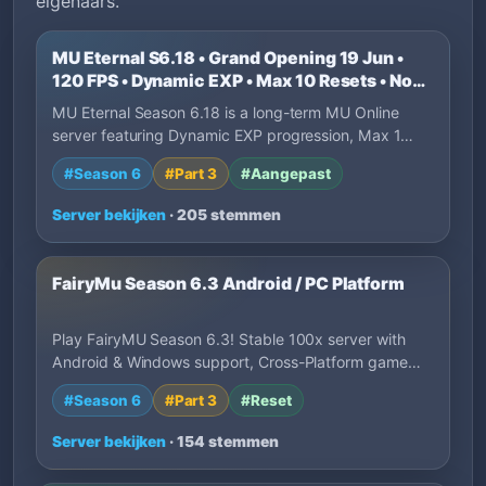
eigenaars.
MU Eternal S6.18 • Grand Opening 19 Jun •
120 FPS • Dynamic EXP • Max 10 Resets • No
P2W
MU Eternal Season 6.18 is a long-term MU Online
server featuring Dynamic EXP progression, Max 1…
#Season 6
#Part 3
#Aangepast
Server bekijken
· 205 stemmen
FairyMu Season 6.3 Android / PC Platform
Play FairyMU Season 6.3! Stable 100x server with
Android & Windows support, Cross-Platform game…
#Season 6
#Part 3
#Reset
Server bekijken
· 154 stemmen