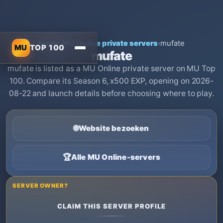
Home
›
MU Online private servers
›
mufate
MU
TOP 100
mufate
mufate is listed as a MU Online private server on MU Top
100. Compare its Season 6, x500 EXP, opening on 2026-
08-22 and launch details before choosing where to play.
🌐
Website bezoeken
🏆
Alle MU Online-servers
SERVER OWNER?
CLAIM THIS SERVER PROFILE