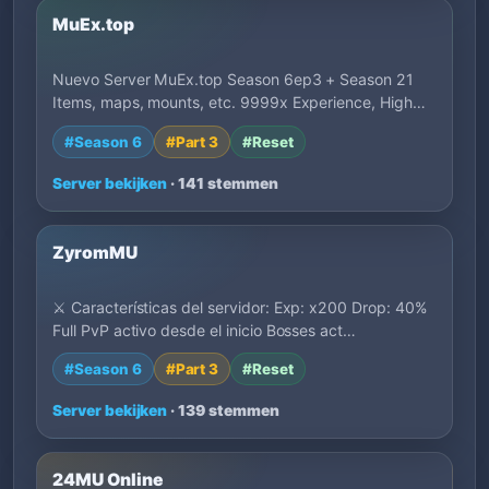
MuEx.top
Nuevo Server MuEx.top Season 6ep3 + Season 21
Items, maps, mounts, etc. 9999x Experience, High…
#Season 6
#Part 3
#Reset
Server bekijken
· 141 stemmen
ZyromMU
⚔️ Características del servidor: Exp: x200 Drop: 40%
Full PvP activo desde el inicio Bosses act…
#Season 6
#Part 3
#Reset
Server bekijken
· 139 stemmen
24MU Online