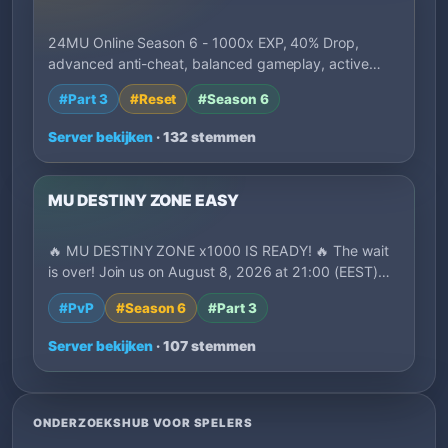
24MU Online Season 6 - 1000x EXP, 40% Drop,
advanced anti-cheat, balanced gameplay, active
deve…
#Part 3
#Reset
#Season 6
Server bekijken
· 132 stemmen
MU DESTINY ZONE EASY
🔥 MU DESTINY ZONE x1000 IS READY! 🔥 The wait
is over! Join us on August 8, 2026 at 21:00 (EEST)…
#PvP
#Season 6
#Part 3
Server bekijken
· 107 stemmen
ONDERZOEKSHUB VOOR SPELERS