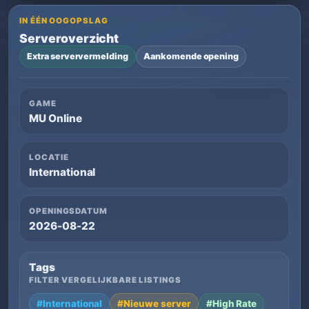
IN ÉÉN OOGOPSLAG
Serveroverzicht
Extra serververmelding
Aankomende opening
GAME
MU Online
LOCATIE
International
OPENINGSDATUM
2026-08-22
Tags
FILTER VERGELIJKBARE LISTINGS
#International
#Nieuwe server
#High Rate