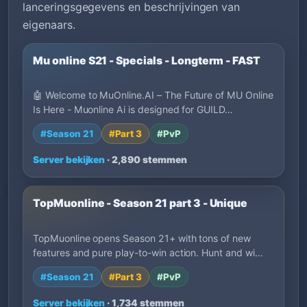
lanceringsgegevens en beschrijvingen van
eigenaars.
Mu online S21 - Specials - Longterm - FAST
🤖 Welcome to MuOnline.AI – The Future of MU Online
Is Here - Muonline Ai is designed for GUILD…
#Season 21
#Part 3
#PvP
Server bekijken
· 2,890 stemmen
TopMuonline - Season 21 part 3 - Unique
TopMuonline opens Season 21+ with tons of new
features and pure play-to-win action. Hunt and wi…
#Season 21
#Part 3
#PvP
Server bekijken
· 1,734 stemmen