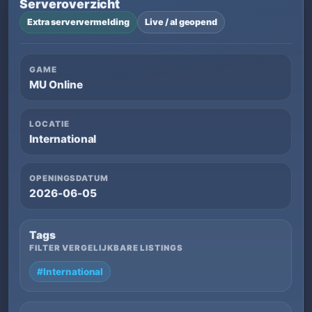
Serveroverzicht
Extra serververmelding
Live / al geopend
GAME
MU Online
LOCATIE
International
OPENINGSDATUM
2026-06-05
Tags
FILTER VERGELIJKBARE LISTINGS
#International