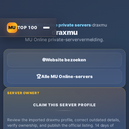
Home
›
MU Online private servers
›
draxmu
MU
TOP 100
draxmu
MU Online private-serververmelding.
🌐
Website bezoeken
🏆
Alle MU Online-servers
SERVER OWNER?
CLAIM THIS SERVER PROFILE
Review the imported draxmu profile, correct outdated details,
verify ownership, and publish the official listing. 14 days of