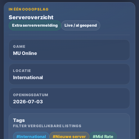
IN ÉÉN OOGOPSLAG
Serveroverzicht
Extra serververmelding
Live / al geopend
GAME
MU Online
LOCATIE
International
OPENINGSDATUM
2026-07-03
Tags
FILTER VERGELIJKBARE LISTINGS
#International
#Nieuwe server
#Mid Rate