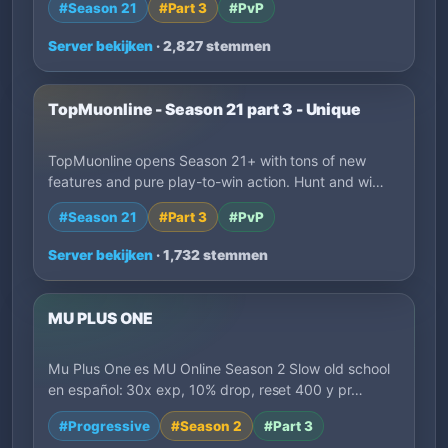
#Season 21
#Part 3
#PvP
Server bekijken
· 2,827 stemmen
TopMuonline - Season 21 part 3 - Unique
TopMuonline opens Season 21+ with tons of new
features and pure play-to-win action. Hunt and wi…
#Season 21
#Part 3
#PvP
Server bekijken
· 1,732 stemmen
MU PLUS ONE
Mu Plus One es MU Online Season 2 Slow old school
en español: 30x exp, 10% drop, reset 400 y pr…
#Progressive
#Season 2
#Part 3