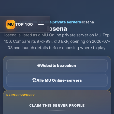
Home
›
MU Online private servers
›
losena
MU
TOP 100
losena
losena is listed as a MU Online private server on MU Top
100. Compare its 97d-99i, x10 EXP, opening on 2026-07-
03 and launch details before choosing where to play.
🌐
Website bezoeken
🏆
Alle MU Online-servers
SERVER OWNER?
CLAIM THIS SERVER PROFILE