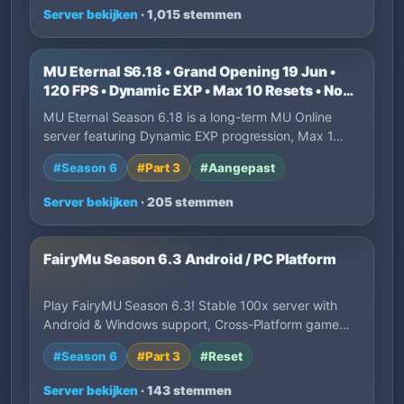
Server bekijken
· 1,015 stemmen
MU Eternal S6.18 • Grand Opening 19 Jun •
120 FPS • Dynamic EXP • Max 10 Resets • No
P2W
MU Eternal Season 6.18 is a long-term MU Online
server featuring Dynamic EXP progression, Max 1…
#Season 6
#Part 3
#Aangepast
Server bekijken
· 205 stemmen
FairyMu Season 6.3 Android / PC Platform
Play FairyMU Season 6.3! Stable 100x server with
Android & Windows support, Cross-Platform game…
#Season 6
#Part 3
#Reset
Server bekijken
· 143 stemmen