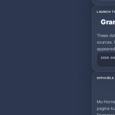
LAUNCH T
Gran
These da
sources. 
appeared 
2026-06
OFFICIËLE
Mu Horner
pagina ku