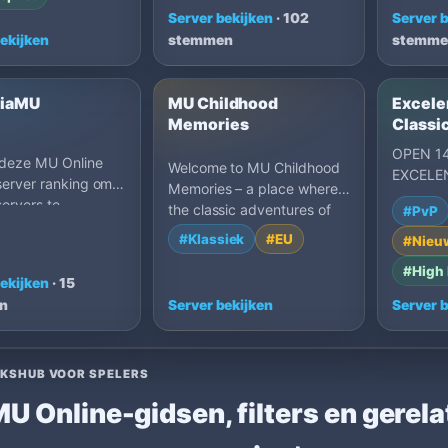
Server bekijken
· 102
Server 
ekijken
stemmen
stemme
riaMU
MU Childhood
Excele
Memories
Classi
OPEN 14
 deze MU Online
Welcome to MU Childhood
EXCELE
server ranking om
Memories – a place where
FIRST T
servers te
the classic adventures of
#PvP
WINS 2
ken op votes,
MU Online blend seam…
PLACE 1
#Klassiek
#EU
#Nieu
gsdatum, EXP,
eelstijl en
#High 
ekijken
· 15
vingen van
n
Server bekijken
Server 
n. Filter op tags om
ervers te vinden die
j hoe je wilt
KSHUB VOOR SPELERS
U Online-gidsen, filters en gerel