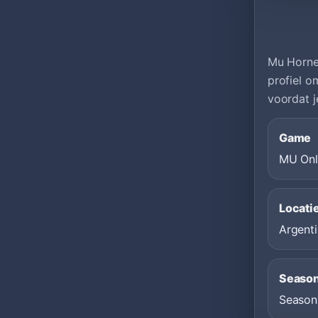
Mu Horner
profiel o
voordat j
Game
MU Onl
Locati
Argenti
Seaso
Season