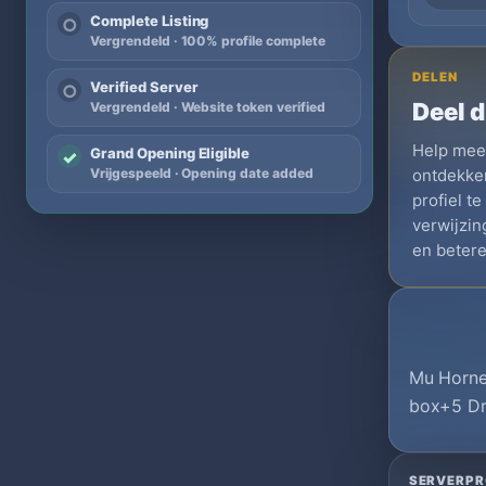
Complete Listing
○
Vergrendeld · 100% profile complete
DELEN
Verified Server
○
Deel d
Vergrendeld · Website token verified
Help meer
Grand Opening Eligible
✓
Vrijgespeeld · Opening date added
ontdekken
profiel t
verwijzi
en betere
Mu Horner
box+5 Dr
SERVERPR