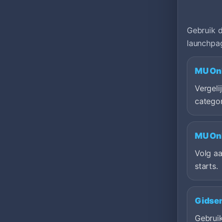
Gebruik d
launchpag
MU Onl
Vergeli
categor
MU Onl
Volg a
starts.
Gidsen
Gebruik