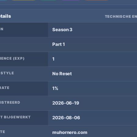
tails
TECHNISCHE EN
ON
Season 3
Part 1
IENCE (EXP)
1
 STYLE
No Reset
RATE
1%
ISTREERD
2026-06-19
T BIJGEWERKT
2026-08-06
TE
muhornero.com