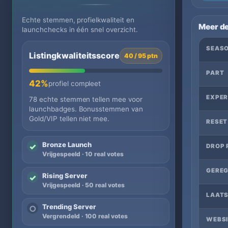
Echte stemmen, profielkwaliteit en
Meer de
launchchecks in één snel overzicht.
SEAS
Listingkwaliteitsscore
40 / 95 ptn
PART
42%
profiel compleet
EXPER
78 echte stemmen tellen mee voor
launchbadges. Bonusstemmen van
Gold/VIP tellen niet mee.
RESET
Bronze Launch
✓
DROP 
Vrijgespeeld · 10 real votes
GEREG
Rising Server
✓
Vrijgespeeld · 50 real votes
LAATS
Trending Server
○
Vergrendeld · 100 real votes
WEBSI