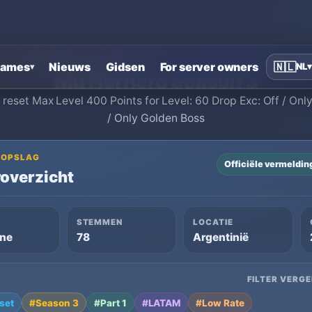
Home
›
MU Online private servers
›
Mu Hornero Season 3
ames
Nieuws
Gidsen
For server owners
🇳🇱
NL
▾
▾
Mu Hornero Season 3
eset Max Level 400 Points for Level: 60 Drop Exc: Off / Onl
/ Only Golden Boss
OGOPSLAG
Officiële vermeldin
overzicht
STEMMEN
LOCATIE
ine
78
Argentinië
FILTER VERGE
set
#Season 3
#Part 1
#LATAM
#Low Rate