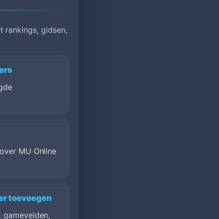
 rankings, gidsen,
ers
gde
 over MU Online
er toevoegen
t gamevelden,