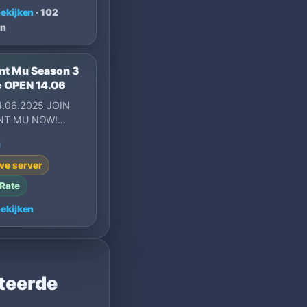
bekijken
· 102
n
nt Mu Season 3
c OPEN 14.06
.06.2025 JOIN
NT MU NOW!
O 200 RESETS
00 CASH! 2ND
00 | 3RD 50…
we server
Rate
bekijken
ateerde