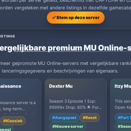
worden per server geteld, beschermd met CAPTCHA en co
rden vergeleken met andere listings in dezelfde gamecate
✅ Stem op deze server
ISTINGS
ergelijkbare premium MU Online-
 meer gepromote MU Online-servers met vergelijkbare ranki
 lanceringsgegevens en beschrijvingen van eigenaars.
aissance
Dexter Mu
Itzy M
Season 3 Episode 1 Exp:
This serv
ssance server is a
99999x Drop: 80% 🌟 Pure
Open Alp
, long-term
game without donation
publicly
e that brings back
#Aangepast
#Reset
#Part 
items ⚔️ Classic events w…
players 
#Klassiek
sic MU Online…
#Nieuwe server
#Seas
epast