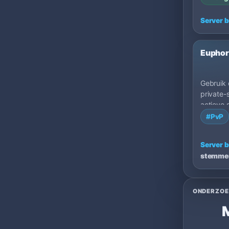
Server b
Eupho
Gebruik
private-
actieve 
vergelij
#PvP
lancerin
regio, sp
Server b
beschrij
stemme
eigenare
sneller s
passen bi
spelen.
ONDERZOE
M