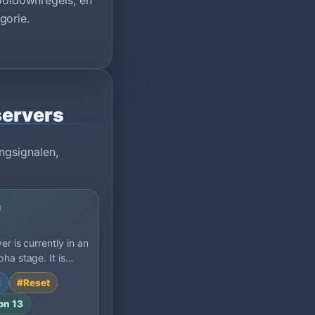
oldownregels, en
gorie.
servers
ngsignalen,
u
er is currently in an
ha stage. It is
 available so
1
#Reset
can explor…
on 13