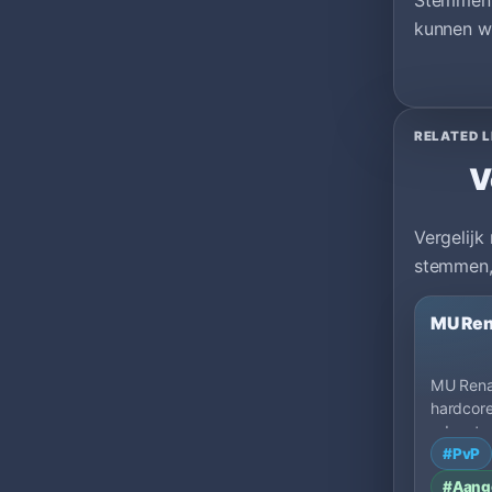
Stemmen 
kunnen wo
RELATED L
V
Vergelijk
stemmen,
MU Ren
MU Renai
hardcore
adventur
#PvP
the clas
#Aang