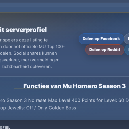
it serverprofiel
Delen op Facebook
 spelers deze listing te
 door het officiële MU Top 100-
Delen op Reddit
e delen. Social shares kunnen
ngsverkeer, merkvermeldingen
 zichtbaarheid opleveren.
Functies van Mu Hornero Season 3
o Season 3 No reset Max Level 400 Points for Level: 60 Dr
op Jewells: Off / Only Golden Boss
OFIEL