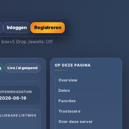
Inloggen
Registreren
y box+5 Drop Jewells: Off
OP DEZE PAGINA
g
Live / al geopend
Overview
Delen
OPENINGSDATUM
2026-06-19
Functies
Trustscore
LIJKBARE LISTINGS
Over deze server