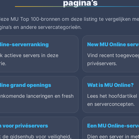
pagina’s
eze MU Top 100-bronnen om deze listing te vergelijken met
ina’s en andere servercategorieën.
ine-serverranking
New MU Online serv
jk actieve servers in deze
Vind recent toegevoe
ie.
privéservers.
ine grand openings
Wat is MU Online?
ankomende lanceringen en fresh
Lees het hoofdartikel
en serverconcepten.
 voor privéservers
Een MU Online-serv
 de gidsenhub voor veiligheid,
Dien een server in me