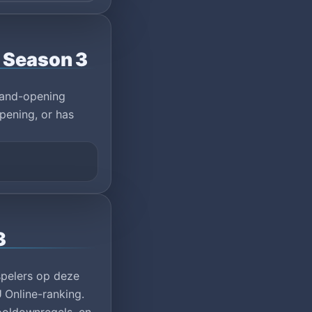
o Season 3
rand-opening
pening, or has
3
spelers op deze
 Online-ranking.