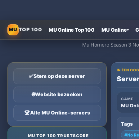
MU
TOP 100
MU Online Top 100
MU Online
G
▾
Mu Hornero Season 3 No r
IN ÉÉN O
✅
Stem op deze server
Server
🌐
Website bezoeken
GAME
MU Onl
🏆
Alle MU Online-servers
Tags
#No Re
MU TOP 100 TRUSTSCORE