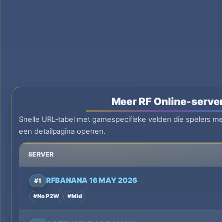
Meer RF Online-serve
Snelle URL-tabel met gamespecifieke velden die spelers me
een detailpagina openen.
SERVER
RFBANANA 16 MAY 2026
#1
#No P2W
#Mid