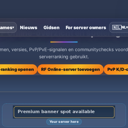
ames
Nieuws
Gidsen
For server owners
🇳🇱
NL
▾
▾
F Online-overzicht en spelersgi
rmen, versies, PvP/PvE-signalen en communitychecks voord
serverranking gebruikt.
e-ranking openen
RF Online-server toevoegen
PvP K/D-c
Your server here