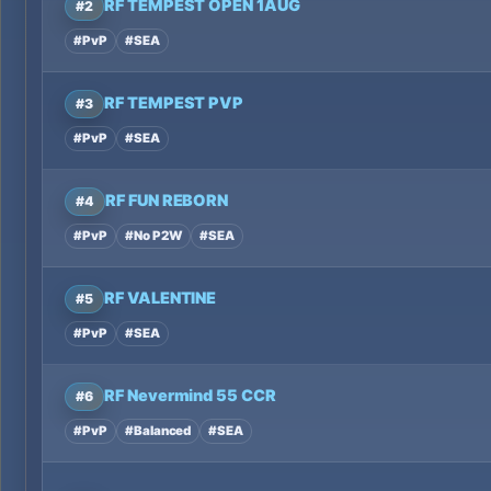
RF TEMPEST OPEN 1AUG
#2
#PvP
#SEA
RF TEMPEST PVP
#3
#PvP
#SEA
RF FUN REBORN
#4
#PvP
#No P2W
#SEA
RF VALENTINE
#5
#PvP
#SEA
RF Nevermind 55 CCR
#6
#PvP
#Balanced
#SEA