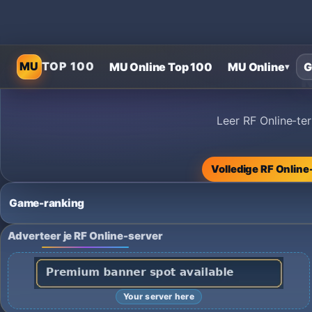
MU
TOP 100
MU Online Top 100
MU Online
G
▾
R
Leer RF Online-te
Volledige RF Onlin
Game-ranking
Adverteer je RF Online-server
Your server here