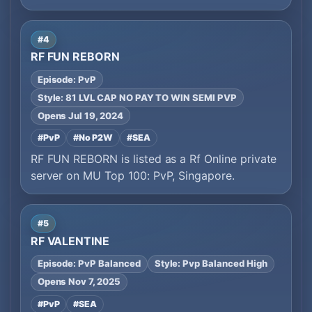
#4
RF FUN REBORN
Episode: PvP
Style: 81 LVL CAP NO PAY TO WIN SEMI PVP
Opens Jul 19, 2024
#PvP
#No P2W
#SEA
RF FUN REBORN is listed as a Rf Online private
server on MU Top 100: PvP, Singapore.
#5
RF VALENTINE
Episode: PvP Balanced
Style: Pvp Balanced High
Opens Nov 7, 2025
#PvP
#SEA