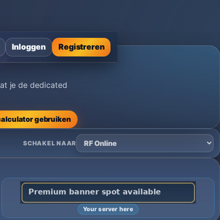
Inloggen
Registreren
ds
at je de dedicated
alculator gebruiken
SCHAKEL NAAR
Your server here