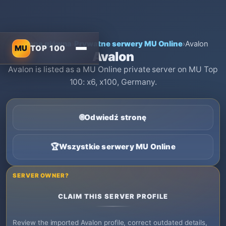
Strona główna
›
Prywatne serwery MU Online
›
Avalon
MU
TOP 100
Avalon
Avalon is listed as a MU Online private server on MU Top
100: x6, x100, Germany.
🌐
Odwiedź stronę
🏆
Wszystkie serwery MU Online
SERVER OWNER?
CLAIM THIS SERVER PROFILE
Review the imported Avalon profile, correct outdated details,