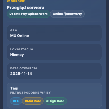
W SKRÓCIE
Przegląd serwera
Dodatkowy wpis serwera
Online / już otwarty
GRA
MU Online
LOKALIZACJA
Niemcy
DATA OTWARCIA
2025-11-14
Tagi
FILTRUJ PODOBNE WPISY
#EU
#Mid Rate
#High Rate