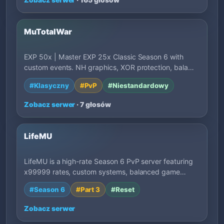
MuTotalWar
EXP 50x | Master EXP 25x Classic Season 6 with
custom events. NH graphics, XOR protection, bala…
#Klasyczny
#PvP
#Niestandardowy
Zobacz serwer
· 7 głosów
LifeMU
LifeMU is a high-rate Season 6 PvP server featuring
x99999 rates, custom systems, balanced game…
#Season 6
#Part 3
#Reset
Zobacz serwer