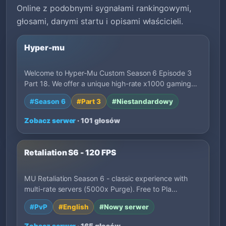
Online z podobnymi sygnałami rankingowymi,
głosami, danymi startu i opisami właścicieli.
Hyper-mu
Welcome to Hyper-Mu Custom Season 6 Episode 3
Part 18. We offer a unique high-rate x1000 gaming…
#Season 6
#Part 3
#Niestandardowy
Zobacz serwer
· 101 głosów
Retaliation S6 - 120 FPS
MU Retaliation Season 6 - classic experience with
multi-rate servers (5000x Purge). Free to Pla…
#PvP
#English
#Nowy serwer
Zobacz serwer
· 165 głosów