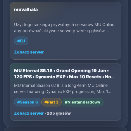
muvalhala
Użyj tego rankingu prywatnych serwerów MU Online,
aby porównać aktywne serwery według głosów,
startu, EXP, regionu, stylu gry i opisów właścicieli.
#EU
Filtruj po tagach, aby szybciej znaleźć pasujące
serwery.
Zobacz serwer
MU Eternal S6.18 • Grand Opening 19 Jun •
120 FPS • Dynamic EXP • Max 10 Resets • No
P2W
MU Eternal Season 6.18 is a long-term MU Online
server featuring Dynamic EXP progression, Max 1…
#Season 6
#Part 3
#Niestandardowy
Zobacz serwer
· 205 głosów