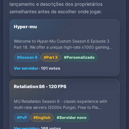
lançamento e descrições dos proprietários
semelhantes antes de escolher onde jogar.
Hyper-mu
Welcome to Hyper-Mu Custom Season 6 Episode 3
Part 18. We offer a unique high-rate x1000 gaming…
#Season 6
#Part 3
#Personalizado
Ver servidor
· 101 votos
Retaliation S6 - 120 FPS
MU Retaliation Season 6 - classic experience with
multi-rate servers (5000x Purge). Free to Pla…
#PvP
#English
#Servidor novo
Ver servidor
· 168 votos