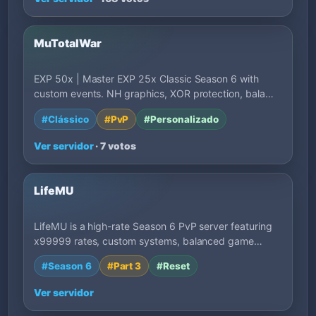
MuTotalWar
EXP 50x | Master EXP 25x Classic Season 6 with
custom events. NH graphics, XOR protection, bala…
#Clássico
#PvP
#Personalizado
Ver servidor
· 7 votos
LifeMU
LifeMU is a high-rate Season 6 PvP server featuring
x99999 rates, custom systems, balanced game…
#Season 6
#Part 3
#Reset
Ver servidor