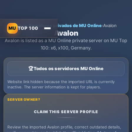
Início
›
Servidores privados de MU Online
›
Avalon
MU
TOP 100
Avalon
Avalon is listed as a MU Online private server on MU Top
100: x6, x100, Germany.
🏆
Todos os servidores MU Online
Website link hidden because the imported URL is currently
inactive. The server information is kept for players.
SERVER OWNER?
CLAIM THIS SERVER PROFILE
Review the imported Avalon profile, correct outdated details,