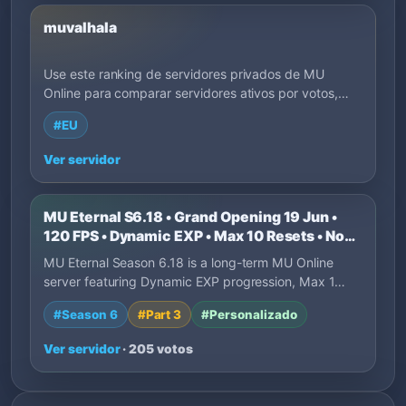
muvalhala
Use este ranking de servidores privados de MU
Online para comparar servidores ativos por votos,
lançamento, EXP, região, estilo de jogo e descrições
#EU
dos donos. Filtre por tags para achar servidores que
combinam com seu jeito de jogar.
Ver servidor
MU Eternal S6.18 • Grand Opening 19 Jun •
120 FPS • Dynamic EXP • Max 10 Resets • No
P2W
MU Eternal Season 6.18 is a long-term MU Online
server featuring Dynamic EXP progression, Max 1…
#Season 6
#Part 3
#Personalizado
Ver servidor
· 205 votos