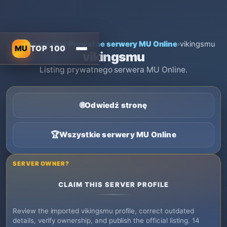
Strona główna
›
Prywatne serwery MU Online
›
vikingsmu
MU
TOP 100
vikingsmu
Listing prywatnego serwera MU Online.
🌐
Odwiedź stronę
🏆
Wszystkie serwery MU Online
SERVER OWNER?
CLAIM THIS SERVER PROFILE
Review the imported vikingsmu profile, correct outdated
details, verify ownership, and publish the official listing. 14