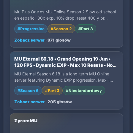
Mu Plus One es MU Online Season 2 Slow old school
en español: 30x exp, 10% drop, reset 400 y pr…
#Progressive
#Season 2
#Part 3
Zobacz serwer
· 971 głosów
MU Eternal S6.18 • Grand Opening 19 Jun •
120 FPS • Dynamic EXP • Max 10 Resets • No
P2W
MU Eternal Season 6.18 is a long-term MU Online
server featuring Dynamic EXP progression, Max 1…
#Season 6
#Part 3
#Niestandardowy
Zobacz serwer
· 205 głosów
ZyromMU