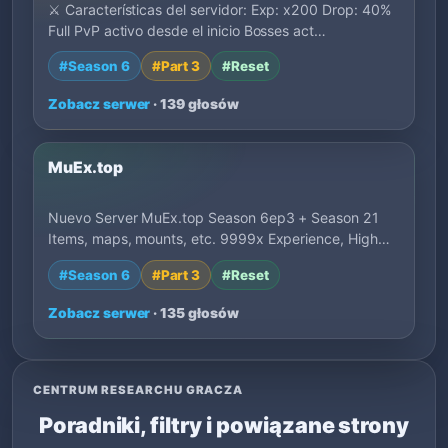
⚔️ Características del servidor: Exp: x200 Drop: 40%
Full PvP activo desde el inicio Bosses act…
#Season 6
#Part 3
#Reset
Zobacz serwer
· 139 głosów
MuEx.top
Nuevo Server MuEx.top Season 6ep3 + Season 21
Items, maps, mounts, etc. 9999x Experience, High…
#Season 6
#Part 3
#Reset
Zobacz serwer
· 135 głosów
CENTRUM RESEARCHU GRACZA
Poradniki, filtry i powiązane strony