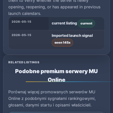
them to verify whether the server is newly
opening, reopening, or has appeared in previous
launch calendars.
2026-05-15
current listing
current
2026-05-15
Imported launch signal
seen 145x
RELATED LISTINGS
Podobne premium serwery MU
Online
Porównaj więcej promowanych serwerów MU
Online z podobnymi sygnałami rankingowymi,
głosami, danymi startu i opisami właścicieli.