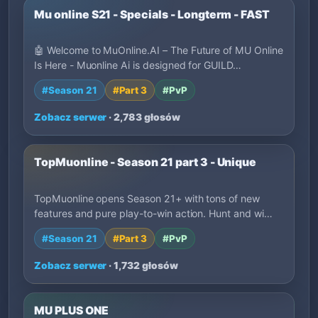
Mu online S21 - Specials - Longterm - FAST
🤖 Welcome to MuOnline.AI – The Future of MU Online
Is Here - Muonline Ai is designed for GUILD…
#Season 21
#Part 3
#PvP
Zobacz serwer
· 2,783 głosów
TopMuonline - Season 21 part 3 - Unique
TopMuonline opens Season 21+ with tons of new
features and pure play-to-win action. Hunt and wi…
#Season 21
#Part 3
#PvP
Zobacz serwer
· 1,732 głosów
MU PLUS ONE