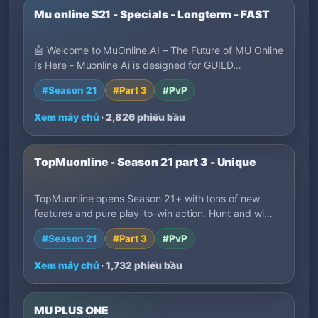
Mu online S21 - Specials - Longterm - FAST
🤖 Welcome to MuOnline.AI – The Future of MU Online
Is Here - Muonline Ai is designed for GUILD…
#Season 21
#Part 3
#PvP
Xem máy chủ
· 2,826 phiếu bầu
TopMuonline - Season 21 part 3 - Unique
TopMuonline opens Season 21+ with tons of new
features and pure play-to-win action. Hunt and wi…
#Season 21
#Part 3
#PvP
Xem máy chủ
· 1,732 phiếu bầu
MU PLUS ONE