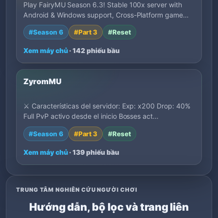
Play FairyMU Season 6.3! Stable 100x server with
Android & Windows support, Cross-Platform game…
#Season 6
#Part 3
#Reset
Xem máy chủ
· 142 phiếu bầu
ZyromMU
⚔️ Características del servidor: Exp: x200 Drop: 40%
Full PvP activo desde el inicio Bosses act…
#Season 6
#Part 3
#Reset
Xem máy chủ
· 139 phiếu bầu
TRUNG TÂM NGHIÊN CỨU NGƯỜI CHƠI
Hướng dẫn, bộ lọc và trang liên