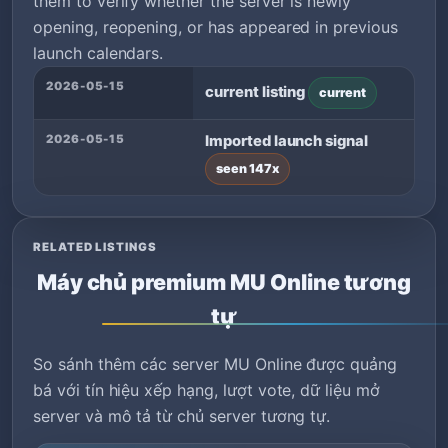
them to verify whether the server is newly
opening, reopening, or has appeared in previous
launch calendars.
2026-05-15
current listing
current
2026-05-15
Imported launch signal
seen 147x
RELATED LISTINGS
Máy chủ premium MU Online tương
tự
So sánh thêm các server MU Online được quảng
bá với tín hiệu xếp hạng, lượt vote, dữ liệu mở
server và mô tả từ chủ server tương tự.