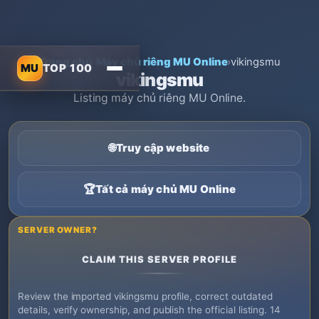
Trang chủ
›
Máy chủ riêng MU Online
›
vikingsmu
MU
TOP 100
vikingsmu
Listing máy chủ riêng MU Online.
🌐
Truy cập website
🏆
Tất cả máy chủ MU Online
SERVER OWNER?
CLAIM THIS SERVER PROFILE
Review the imported vikingsmu profile, correct outdated
details, verify ownership, and publish the official listing. 14