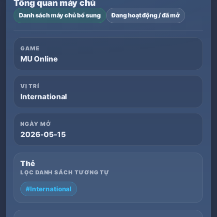
Tổng quan máy chủ
Danh sách máy chủ bổ sung
Đang hoạt động / đã mở
GAME
MU Online
VỊ TRÍ
International
NGÀY MỞ
2026-05-15
Thẻ
LỌC DANH SÁCH TƯƠNG TỰ
#International