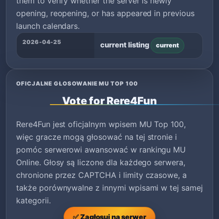
them to verify whether the server is newly
opening, reopening, or has appeared in previous
launch calendars.
2026-04-25
current listing
current
OFICJALNE GŁOSOWANIE MU TOP 100
Vote for Rere4Fun
Rere4Fun jest oficjalnym wpisem MU Top 100,
więc gracze mogą głosować na tej stronie i
pomóc serwerowi awansować w rankingu MU
Online. Głosy są liczone dla każdego serwera,
chronione przez CAPTCHA i limity czasowe, a
także porównywalne z innymi wpisami w tej samej
kategorii.
✅ Zagłosuj na serwer