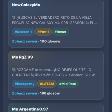
NewGalaxyMu
🚀 ¿BUSCÁS EL VERDADERO RETO DE LA VIEJA
ESCUELA? NEW GALAXY MU 99B+SEASON 🚀 EL
CLASICO QUE ESTA…
#Season 1
#Part 1
#Reset
Zobacz serwer
· 100 głosów
Mu RgZ 99
🚀 RGZGAME te espera… ¡NO DEJES QUE TE LO
CUENTEN! 🚀 🌐 Versión: 99+CS ⚔️ Servidor: SLOW 💣
EXP: x…
#Klasyczny
#LATAM
#Mid Rate
Zobacz serwer
· 166 głosów
Mu Argentina 0.97