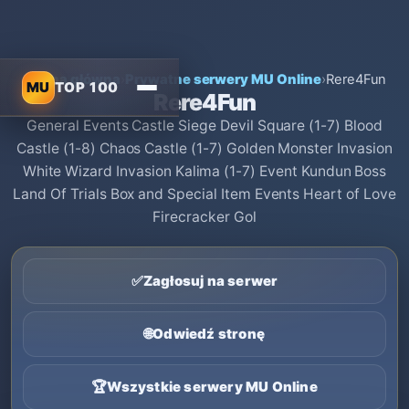
Strona główna
›
Prywatne serwery MU Online
›
Rere4Fun
MU
TOP 100
Rere4Fun
General Events Castle Siege Devil Square (1-7) Blood
Castle (1-8) Chaos Castle (1-7) Golden Monster Invasion
White Wizard Invasion Kalima (1-7) Event Kundun Boss
Land Of Trials Box and Special Item Events Heart of Love
Firecracker Gol
✅
Zagłosuj na serwer
🌐
Odwiedź stronę
🏆
Wszystkie serwery MU Online