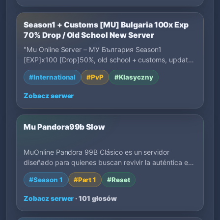
Season1 + Customs [MU] Bulgaria 100x Exp
70% Drop / Old School New Server
"Mu Online Server – МУ България Season1
[EXP]x100 [Drop]50%, old school + customs, updated
even…
#International
#PvP
#Klasyczny
Zobacz serwer
Mu Pandora99b Slow
MuOnline Pandora 99B Clásico es un servidor
diseñado para quienes buscan revivir la auténtica e…
#Season 1
#Part 1
#Reset
Zobacz serwer
· 101 głosów