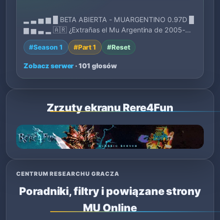
▂ ▃ ▅ ▆ █ BETA ABIERTA - MUARGENTINO 0.97D █
▆ ▅ ▃ ▂ 🇦🇷 ¿Extrañas el Mu Argentina de 2005-
2007?…
#Season 1
#Part 1
#Reset
Zobacz serwer
· 101 głosów
Zrzuty ekranu Rere4Fun
CENTRUM RESEARCHU GRACZA
Poradniki, filtry i powiązane strony
MU Online