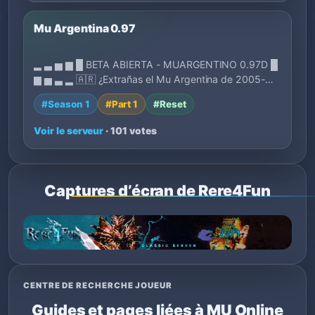
Mu Argentina 0.97
▂ ▃ ▅ ▆ █ BETA ABIERTA - MUARGENTINO 0.97D █
▆ ▅ ▃ ▂ 🇦🇷 ¿Extrañas el Mu Argentina de 2005-
2007?…
#Season 1
#Part 1
#Reset
Voir le serveur
· 101 votes
Captures d’écran de Rere4Fun
CENTRE DE RECHERCHE JOUEUR
Guides et pages liées à MU Online