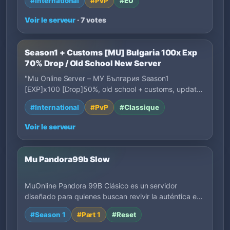
#International
#PvP
#EU
Voir le serveur
· 7 votes
Season1 + Customs [MU] Bulgaria 100x Exp
70% Drop / Old School New Server
"Mu Online Server – МУ България Season1
[EXP]x100 [Drop]50%, old school + customs, updated
even…
#International
#PvP
#Classique
Voir le serveur
Mu Pandora99b Slow
MuOnline Pandora 99B Clásico es un servidor
diseñado para quienes buscan revivir la auténtica e…
#Season 1
#Part 1
#Reset