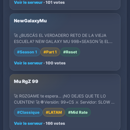
Voir le serveur
· 101 votes
NewGalaxyMu
🚀 ¿BUSCÁS EL VERDADERO RETO DE LA VIEJA
ESCUELA? NEW GALAXY MU 99B+SEASON 🚀 EL
CLASICO QUE ESTA…
#Season 1
#Part 1
#Reset
Voir le serveur
· 100 votes
Mu RgZ 99
🚀 RGZGAME te espera… ¡NO DEJES QUE TE LO
CUENTEN! 🚀 🌐 Versión: 99+CS ⚔️ Servidor: SLOW 💣
EXP: x…
#Classique
#LATAM
#Mid Rate
Voir le serveur
· 166 votes