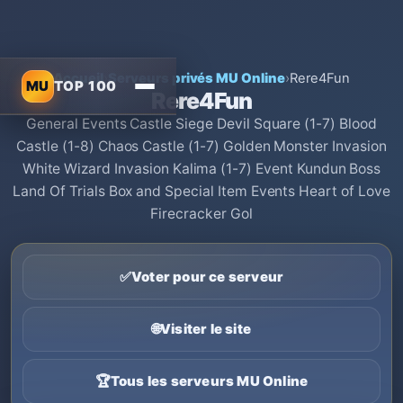
Accueil
›
Serveurs privés MU Online
›
Rere4Fun
MU
TOP 100
Rere4Fun
General Events Castle Siege Devil Square (1-7) Blood
Castle (1-8) Chaos Castle (1-7) Golden Monster Invasion
White Wizard Invasion Kalima (1-7) Event Kundun Boss
Land Of Trials Box and Special Item Events Heart of Love
Firecracker Gol
✅
Voter pour ce serveur
🌐
Visiter le site
🏆
Tous les serveurs MU Online