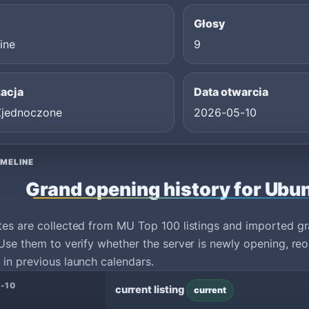
Głosy
ine
9
zacja
Data otwarcia
Zjednoczone
2026-05-10
IMELINE
Grand opening history for Ubu
tes are collected from MU Top 100 listings and imported g
Use them to verify whether the server is newly opening, reo
in previous launch calendars.
-10
current listing
current