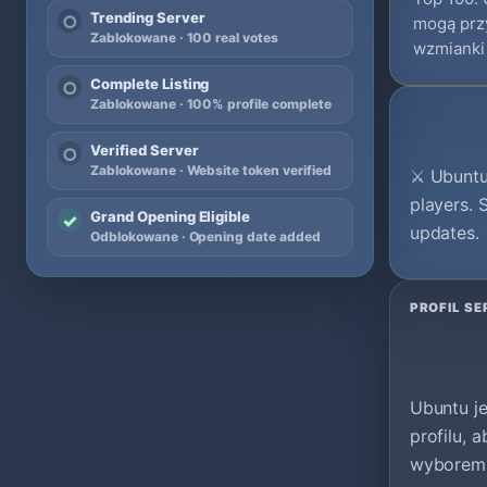
Trending Server
○
mogą przy
Zablokowane · 100 real votes
wzmianki 
Complete Listing
○
Zablokowane · 100% profile complete
Verified Server
○
Zablokowane · Website token verified
⚔️ Ubunt
players. 
Grand Opening Eligible
✓
updates.
Odblokowane · Opening date added
PROFIL S
Ubuntu j
profilu, 
wyborem 