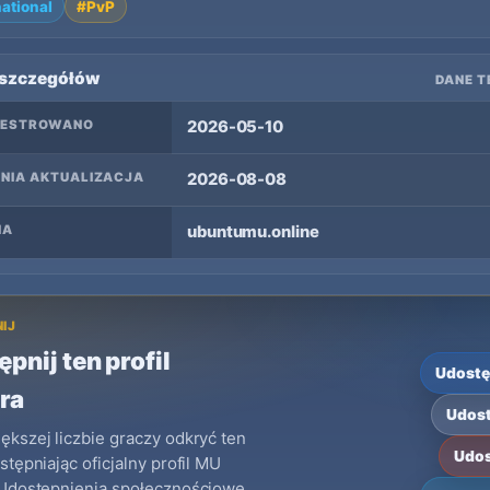
national
#PvP
 szczegółów
DANE T
JESTROWANO
2026-05-10
NIA AKTUALIZACJA
2026-08-08
NA
ubuntumu.online
IJ
pnij ten profil
Udostę
ra
Udost
kszej liczbie graczy odkryć ten
Udos
stępniając oficjalny profil MU
 Udostępnienia społecznościowe