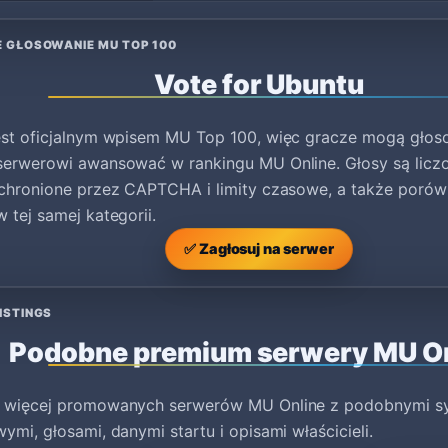
E GŁOSOWANIE MU TOP 100
Vote for Ubuntu
est oficjalnym wpisem MU Top 100, więc gracze mogą głoso
serwerowi awansować w rankingu MU Online. Głosy są licz
 chronione przez CAPTCHA i limity czasowe, a także porów
 tej samej kategorii.
✅ Zagłosuj na serwer
ISTINGS
Podobne premium serwery MU O
 więcej promowanych serwerów MU Online z podobnymi s
ymi, głosami, danymi startu i opisami właścicieli.