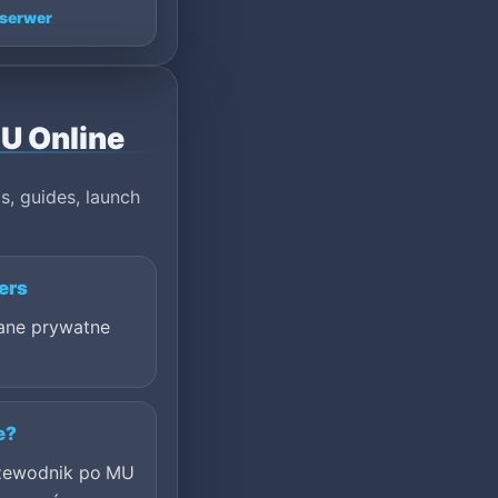
serwer
MU Online
s, guides, launch
ers
ane prywatne
e?
rzewodnik po MU