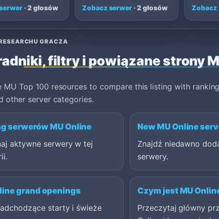
serwer
· 2 głosów
Zobacz serwer
· 2 głosów
Zobacz 
RESEARCHU GRACZA
adniki, filtry i powiązane strony 
 MU Top 100 resources to compare this listing with ranking
 other server categories.
ng serwerów MU Online
New MU Online serv
aj aktywne serwery w tej
Znajdź niedawno dod
ii.
serwery.
ine grand openings
Czym jest MU Onlin
nadchodzące starty i świeże
Przeczytaj główny p