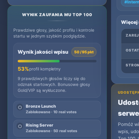
#Inter
WYNIK ZAUFANIA MU TOP 100
Więcej
Prawdziwe głosy, jakość profilu i kontrole
ZARE
startu w jednym szybkim podglądzie.
OSTAT
Wynik jakości wpisu
50 / 95 pkt
STRO
53%
profil kompletny
9 prawdziwych głosów liczy się do
odznak startowych. Bonusowe głosy
Gold/VIP są wykluczone.
UDOSTĘPN
Udostę
Bronze Launch
○
serwe
Zablokowane · 10 real votes
Pomóż wię
Rising Server
○
Zablokowane · 50 real votes
wpis, udo
Top 100.