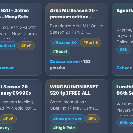
 S20 - Active
Arka MU Season 20 -
Ageof
 - Many Sets
premium edition -
stable and longterm
Experience Arka MU Online
 S20 Part 2–3 with
Użyj teg
Season 20 Part 3 –
zard - New, Taurus
prywatn
Premium Edition, a long-
nd Alchemist.
Online,
#Season 20
#Part 3
term MU Online private
national
#PvP
ins on every…
aktywne
#EU
ser…
#Reset
głosów, 
regionu,
Zobacz serwer
· 133
właścicie
serwer
głosów
Zobacz 
aby szyb
pasujące
 Season 20
WING MU NON RESET
Lurath
 - easy 99999x
S20 1p3 FREE ALL
06th S
 smooth leveling,
Game Information :
🔥 Launc
ed PvP, epic loot,
Opening 17 May-Game
Players 
r, non-toxic grind.
Version : Season 20 Part 1-
Hard Ser
#PvE
#Nowy serwer
#EU
to-wi…
3-EXP Regular : x5000--
competit
#Klas
EXP Ma…
yczny
#High Rate