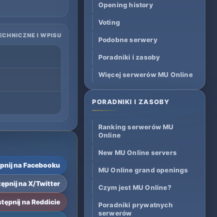
Opening history
Voting
ECHNICZNE I WPISU
Podobne serwery
Poradniki i zasoby
Więcej serwerów MU Online
PORADNIKI I ZASOBY
Ranking serwerów MU
Online
New MU Online servers
pnij na Facebooku
MU Online grand openings
ępnij na X/Twitter
Czym jest MU Online?
tępnij na Reddicie
Poradniki prywatnych
serwerów