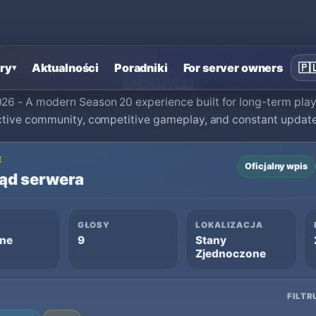
Strona główna
›
Prywatne serwery MU Online
›
Ubuntu
ry
Aktualności
Poradniki
For server owners
🇵
▾
Ubuntu
26 - A modern Season 20 experience built for long-term playe
ctive community, competitive gameplay, and constant update
E
Oficjalny wpis
ąd serwera
GŁOSY
LOKALIZACJA
ine
9
Stany
Zjednoczone
FILTR