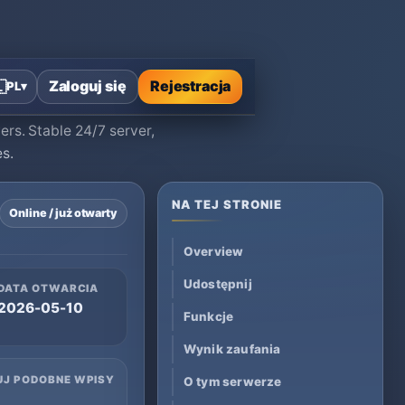
Zaloguj się
Rejestracja

PL
▾
rs. Stable 24/7 server,
s.
NA TEJ STRONIE
Online / już otwarty
Overview
Udostępnij
DATA OTWARCIA
2026-05-10
Funkcje
Wynik zaufania
UJ PODOBNE WPISY
O tym serwerze