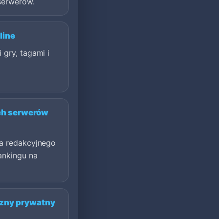
serwerów.
line
 gry, tagami i
ch serwerów
ka redakcyjnego
ankingu na
czny prywatny