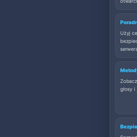
otwarci
Porad
Użyj c
bezpie
serwer
Metod
Zobacz,
głosy i
Bezpie