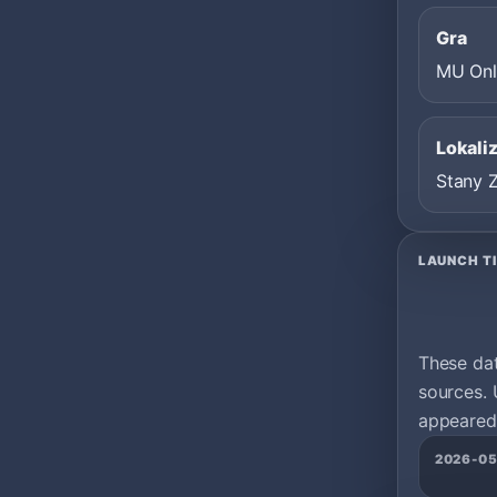
Gra
MU Onl
Lokali
Stany 
LAUNCH T
These da
sources. 
appeared 
2026-05