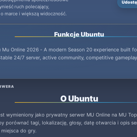
Udostę
nieść ruch polecający,
o marce i większą widoczność.
Funkcje Ubuntu
u Mu Online 2026 - A modern Season 20 experience built fo
Stable 24/7 server, active community, competitive gameplay
ERWERA
O Ubuntu
est wymieniony jako prywatny serwer MU Online na MU Top
aby porównać tagi, lokalizację, głosy, datę otwarcia i opis 
miejsca do gry.