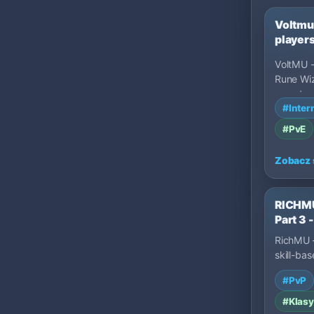
Voltmu
players
VoltMU -
Rune Wi
mount, a
#Inter
Ruud/Co
#PvE
Zobacz 
RICHMU
Part 3
RichMU –
skill-bas
and a fai
#PvP
No pay-
#Klas