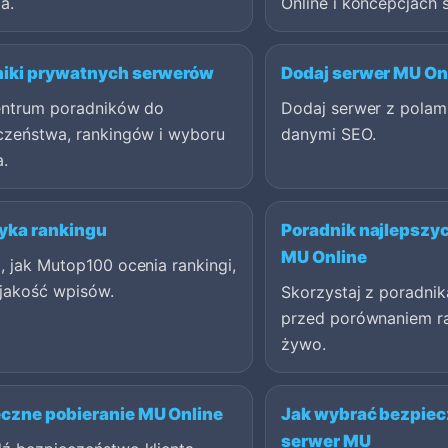
a.
Online i koncepcjach 
niki prywatnych serwerów
Dodaj serwer MU On
entrum poradników do
Dodaj serwer z polami
czeństwa, rankingów i wyboru
danymi SEO.
a.
yka rankingu
Poradnik najlepszy
MU Online
 jak Mutop100 ocenia rankingi,
 jakość wpisów.
Skorzystaj z poradni
przed porównaniem r
żywo.
czne pobieranie MU Online
Jak wybrać bezpie
serwer MU