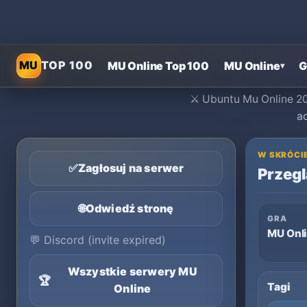
MU
TOP 100
MU Online Top 100
MU Online
G
▾
⚔️ Ubuntu Mu Online 20
a
W SKRÓCI
✅
Zagłosuj na serwer
Przegl
🌐
Odwiedź stronę
GRA
MU Onl
💬
Discord (invite expired)
Wszystkie serwery MU
🏆
Tagi
Online