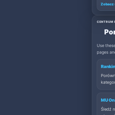
Zobacz 
CENTRUM 
Por
Use these
pages and
Ranki
Porówn
kategor
MU Onl
Śledź 