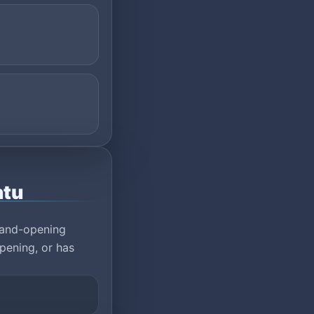
ntu
rand-opening
pening, or has