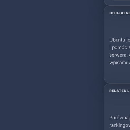
OFICJALN
Ubuntu j
i pomóc 
serwera,
wpisami w
RELATED L
Porównaj
rankingow