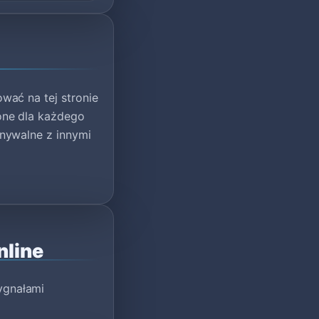
wać na tej stronie
one dla każdego
nywalne z innymi
nline
ygnałami