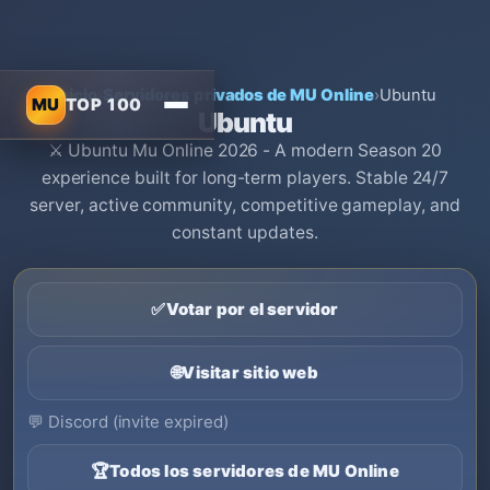
Inicio
›
Servidores privados de MU Online
›
Ubuntu
MU
TOP 100
Ubuntu
⚔️ Ubuntu Mu Online 2026 - A modern Season 20
experience built for long-term players. Stable 24/7
server, active community, competitive gameplay, and
constant updates.
✅
Votar por el servidor
🌐
Visitar sitio web
💬
Discord (invite expired)
🏆
Todos los servidores de MU Online