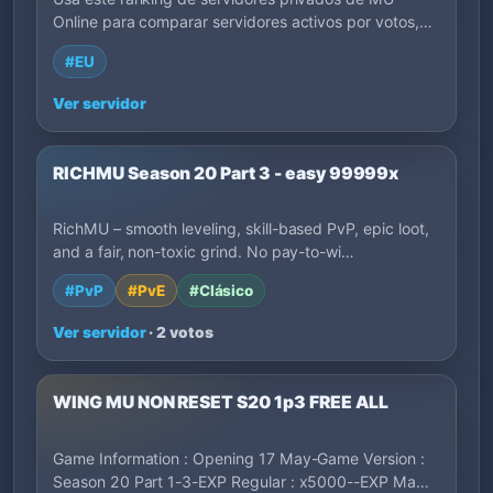
Online para comparar servidores activos por votos,
lanzamiento, EXP, región, estilo de juego y
#EU
descripciones de los dueños. Filtra por etiquetas para
encontrar rápido servidores que encajen con tu forma
Ver servidor
de jugar.
RICHMU Season 20 Part 3 - easy 99999x
RichMU – smooth leveling, skill-based PvP, epic loot,
and a fair, non-toxic grind. No pay-to-wi…
#PvP
#PvE
#Clásico
Ver servidor
· 2 votos
WING MU NON RESET S20 1p3 FREE ALL
Game Information : Opening 17 May-Game Version :
Season 20 Part 1-3-EXP Regular : x5000--EXP Ma…