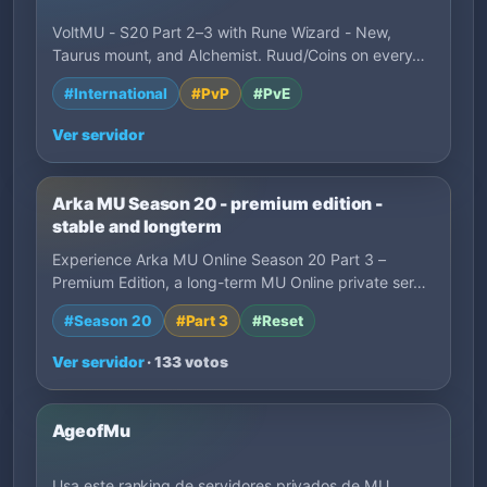
VoltMU - S20 Part 2–3 with Rune Wizard - New,
Taurus mount, and Alchemist. Ruud/Coins on every…
#International
#PvP
#PvE
Ver servidor
Arka MU Season 20 - premium edition -
stable and longterm
Experience Arka MU Online Season 20 Part 3 –
Premium Edition, a long-term MU Online private ser…
#Season 20
#Part 3
#Reset
Ver servidor
· 133 votos
AgeofMu
Usa este ranking de servidores privados de MU