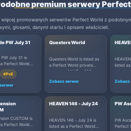
odobne premium serwery Perfect
 więcej promowanych serwerów Perfect World z podobnym
ymi, głosami, danymi startu i opisami właścicieli.
de PW July 31
Questers World
HEAVEN
e PW July 31 is
Questers World is listed as
HEAVEN 
s a Perfect World
a Perfect World private
listed a
server on MU Top
server on MU Top 100:
private 
#PvE
.7, United S…
1.5.3, United States.
100: 1.4
Zobacz serwer
Zobacz 
serwer
ension
HEAVEN 146 - July 24
PW As
OM
sion CUSTOM is
HEAVEN 146 - July 24 is
PW Ascen
s a Perfect World
listed as a Perfect World
Perfect 
server on MU Top