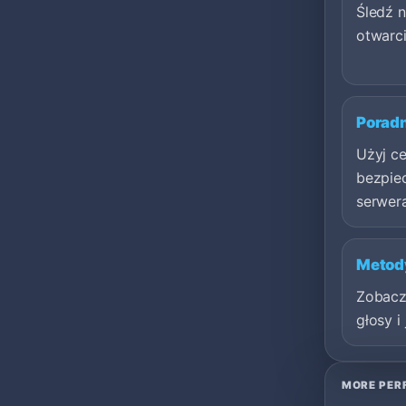
Śledź 
otwarci
Porad
Użyj c
bezpie
serwer
Metod
Zobacz,
głosy i
MORE PER