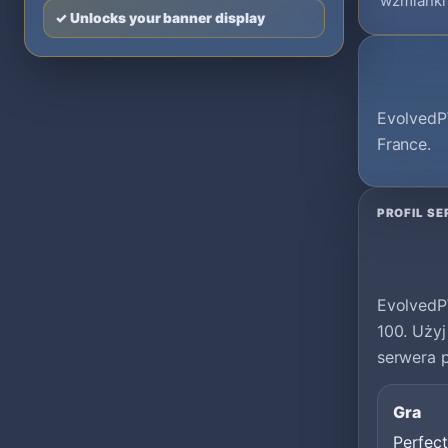
wzmianki 
✓ Unlocks your banner display
EvolvedPW
France.
PROFIL S
EvolvedP
100. Użyj
serwera 
Gra
Perfec