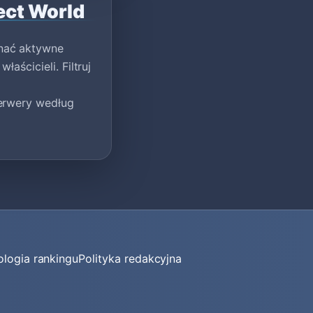
ect World
wnać aktywne
aścicieli. Filtruj
serwery według
logia rankingu
Polityka redakcyjna