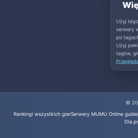
Wię
Użyj teg
serwery w
po tagach
Użyj peł
tagów, gł
Przegląda
© 2
Rankingi wszystkich gier
Serwery MU
MU Online guide
Dla p