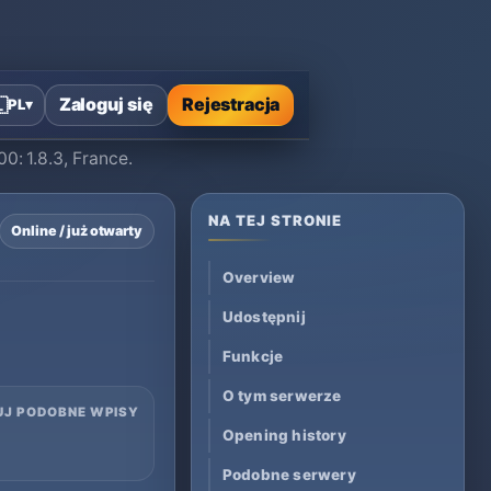
Core
Zaloguj się
Rejestracja

PL
▾
0: 1.8.3, France.
NA TEJ STRONIE
Online / już otwarty
Overview
Udostępnij
Funkcje
O tym serwerze
UJ PODOBNE WPISY
Opening history
Podobne serwery