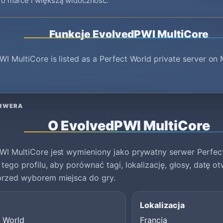
o marce i większą widoczność.
Funkcje EvolvedPWI MultiCore
I MultiCore is listed as a Perfect World private server on 
ERWERA
O EvolvedPWI MultiCore
WI MultiCore jest wymieniony jako prywatny serwer Perfe
 tego profilu, aby porównać tagi, lokalizację, głosy, datę ot
przed wyborem miejsca do gry.
Lokalizacja
t World
Francja