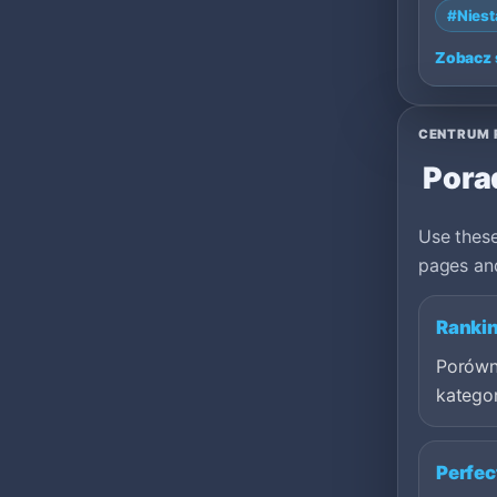
#Nies
100: 1.3
Zobacz 
CENTRUM 
Porad
Use these
pages and
Rankin
Porówn
kategor
Perfec