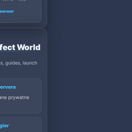
on MU Top 100:
anada.
serwer
rfect World
s, guides, launch
servers
ane prywatne
gier