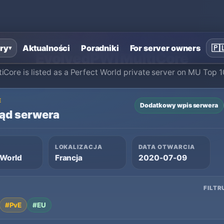
ona główna
›
Prywatne serwery Perfect World
›
EvolvedPWI Multi
ry
Aktualności
Poradniki
For server owners
🇵
▾
EvolvedPWI MultiCore
Core is listed as a Perfect World private server on MU Top 10
E
Dodatkowy wpis serwera
ąd serwera
LOKALIZACJA
DATA OTWARCIA
 World
Francja
2020-07-09
FILTR
#PvE
#EU