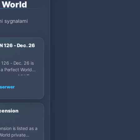
 World
i sygnałami
 126 - Dec. 26
126 - Dec. 26 is
s a Perfect World
server on MU Top
.6, United S…
serwer
cension
sion is listed as a
World private