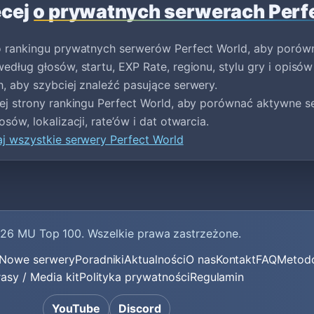
cej o prywatnych serwerach Perf
o rankingu prywatnych serwerów Perfect World, aby poró
edług głosów, startu, EXP Rate, regionu, stylu gry i opisów wł
, aby szybciej znaleźć pasujące serwery.
nej strony rankingu Perfect World, aby porównać aktywne 
osów, lokalizacji, rate’ów i dat otwarcia.
j wszystkie serwery Perfect World
026
MU Top 100
. Wszelkie prawa zastrzeżone.
Nowe serwery
Poradniki
Aktualności
O nas
Kontakt
FAQ
Metodo
rasy / Media kit
Polityka prywatności
Regulamin
YouTube
Discord