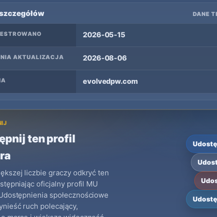
 szczegółów
DANE T
JESTROWANO
2026-05-15
NIA AKTUALIZACJA
2026-08-06
NA
evolvedpw.com
IJ
pnij ten profil
Udostę
ra
Udost
kszej liczbie graczy odkryć ten
Udos
stępniając oficjalny profil MU
 Udostępnienia społecznościowe
Udostę
nieść ruch polecający,