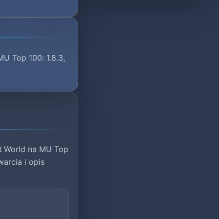
MU Top 100: 1.8.3,
ct World na MU Top
warcia i opis