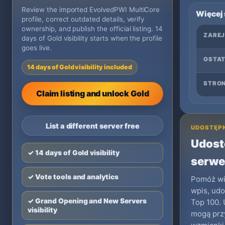
Review the imported EvolvedPWI MultiCore
Więcej
profile, correct outdated details, verify
ownership, and publish the official listing. 14
ZARE
days of Gold visibility starts when the profile
goes live.
OSTAT
14 days of Gold visibility included
STRO
Claim listing and unlock Gold
List a different server free
UDOSTĘPN
Udostę
✓ 14 days of Gold visibility
serwe
✓ Vote tools and analytics
Pomóż wię
wpis, udo
✓ Grand Opening and New Servers
Top 100.
visibility
mogą przy