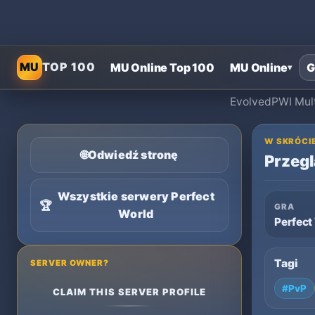
Str
MU
TOP 100
MU Online Top 100
MU Online
G
▾
EvolvedPWI Multi
W SKRÓCI
🌐
Odwiedź stronę
Przegl
Wszystkie serwery Perfect
🏆
GRA
World
Perfect
Tagi
SERVER OWNER?
#PvP
CLAIM THIS SERVER PROFILE