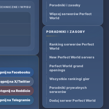
Poradniki i zasoby
ECHNICZNE I WPISU
Więcej serwerów Perfect
World
PORADNIKI I ZASOBY
Ranking serwerów Perfect
World
New Perfect World servers
Perfect World grand
openings
pnij na Facebooku
Wszystkie rankingi gier
ępnij na X/Twitter
Poradniki prywatnych
tępnij na Reddicie
serwerów
pnij na Telegramie
Dodaj serwer Perfect World