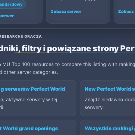
private server on MU Top
server 
tandardowy
.6, Canada.
100: 1.4.6, United S…
1.3.6, C
Zobacz serwer
Zobacz 
serwer
RESEARCHU GRACZA
niki, filtry i powiązane strony Pe
 MU Top 100 resources to compare this listing with ranking
 other server categories.
g serwerów Perfect World
New Perfect World 
aj aktywne serwery w tej
Znajdź niedawno dod
ii.
serwery.
t World grand openings
Wszystkie rankingi 