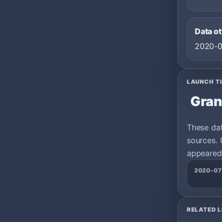
Data o
2020-
LAUNCH T
Gran
These da
sources. 
appeared 
2020-07
RELATED L