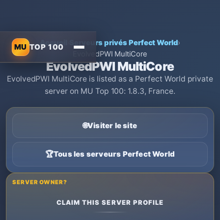
Accueil
›
Serveurs privés Perfect World
›
MU
TOP 100
EvolvedPWI MultiCore
EvolvedPWI MultiCore
EvolvedPWI MultiCore is listed as a Perfect World private
server on MU Top 100: 1.8.3, France.
🌐
Visiter le site
🏆
Tous les serveurs Perfect World
SERVER OWNER?
CLAIM THIS SERVER PROFILE