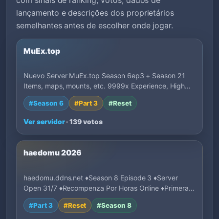
lançamento e descrições dos proprietários
semelhantes antes de escolher onde jogar.
MuEx.top
Nuevo Server MuEx.top Season 6ep3 + Season 21
Items, maps, mounts, etc. 9999x Experience, High…
#Season 6
#Part 3
#Reset
Ver servidor
· 139 votos
haedomu 2026
haedomu.ddns.net ♦Season 8 Episode 3 ♦Server
Open 31/7 ♦Recompenza Por Horas Online ♦Primeras
1…
#Part 3
#Reset
#Season 8