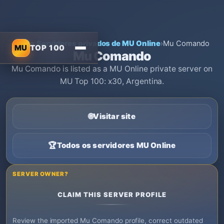
Início
›
Servidores privados de MU Online
›
Mu Comando
MU
TOP 100
Mu Comando
Mu Comando is listed as a MU Online private server on
MU Top 100: x30, Argentina.
🌐
Visitar site
🏆
Todos os servidores MU Online
SERVER OWNER?
CLAIM THIS SERVER PROFILE
Review the imported Mu Comando profile, correct outdated