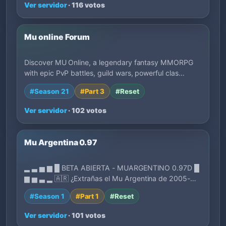
Ver servidor
· 116 votos
Mu online Forum
Discover MU Online, a legendary fantasy MMORPG
with epic PvP battles, guild wars, powerful clas…
#Season 21
#Part 3
#Reset
Ver servidor
· 102 votos
Mu Argentina 0.97
▂ ▃ ▅ ▆ █ BETA ABIERTA - MUARGENTINO 0.97D █
▆ ▅ ▃ ▂ 🇦🇷 ¿Extrañas el Mu Argentina de 2005-
2007?…
#Season 1
#Part 1
#Reset
Ver servidor
· 101 votos