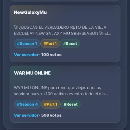
NewGalaxyMu
🚀 ¿BUSCÁS EL VERDADERO RETO DE LA VIEJA
ESCUELA? NEW GALAXY MU 99B+SEASON 🚀 EL
CLASICO QUE ESTA…
#Season 1
#Part 1
#Reset
Ver servidor
· 100 votos
WAR MU ONLINE
WAR MU ONLINE para recordar viejas epocas
servidor nuevo +100 activos eventos todo el dia
dedic…
#Season 4
#Part 1
#Reset
Ver servidor
· 596 votos