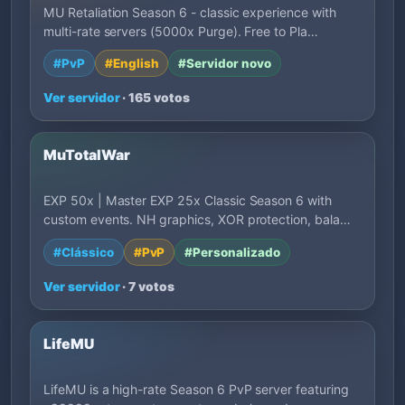
MU Retaliation Season 6 - classic experience with
multi-rate servers (5000x Purge). Free to Pla…
#PvP
#English
#Servidor novo
Ver servidor
· 165 votos
MuTotalWar
EXP 50x | Master EXP 25x Classic Season 6 with
custom events. NH graphics, XOR protection, bala…
#Clássico
#PvP
#Personalizado
Ver servidor
· 7 votos
LifeMU
LifeMU is a high-rate Season 6 PvP server featuring