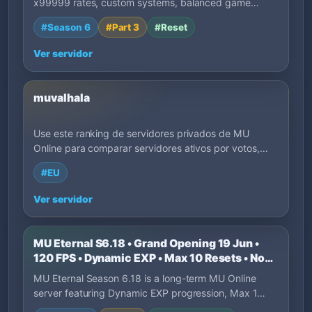
x99999 rates, custom systems, balanced game…
#Season 6
#Part 3
#Reset
Ver servidor
muvalhala
Use este ranking de servidores privados de MU
Online para comparar servidores ativos por votos,
lançamento, EXP, região, estilo de jogo e descrições
#EU
dos donos. Filtre por tags para achar servidores que
combinam com seu jeito de jogar.
Ver servidor
MU Eternal S6.18 • Grand Opening 19 Jun •
120 FPS • Dynamic EXP • Max 10 Resets • No
P2W
MU Eternal Season 6.18 is a long-term MU Online
server featuring Dynamic EXP progression, Max 1…