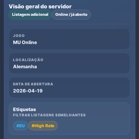
Visão geral do servidor
Listagem adicional
Online / já aberto
JOGO
MU Online
LOCALIZAÇÃO
Alemanha
DATA DE ABERTURA
2026-04-19
Etiquetas
FILTRAR LISTAGENS SEMELHANTES
#EU
#High Rate