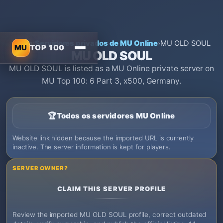
Início
›
Servidores privados de MU Online
›
MU OLD SOUL
MU
TOP 100
MU OLD SOUL
MU OLD SOUL is listed as a MU Online private server on
MU Top 100: 6 Part 3, x500, Germany.
🏆
Todos os servidores MU Online
Website link hidden because the imported URL is currently
inactive. The server information is kept for players.
SERVER OWNER?
CLAIM THIS SERVER PROFILE
Review the imported MU OLD SOUL profile, correct outdated