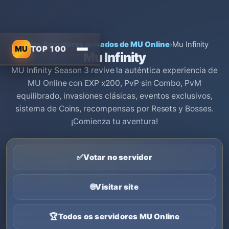
Início
›
Servidores privados de MU Online
›
Mu Infinity
MU
TOP 100
Mu Infinity
MU Infinity Season 3 revive la auténtica experiencia de
MU Online con EXP x200, PvP sin Combo, PvM
equilibrado, invasiones clásicas, eventos exclusivos,
sistema de Coins, recompensas por Resets y Bosses.
¡Comienza tu aventura!
✅
Votar no servidor
🌐
Visitar site
🏆
Todos os servidores MU Online