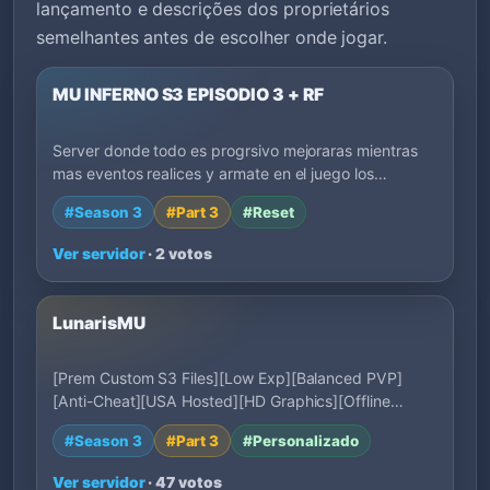
lançamento e descrições dos proprietários
semelhantes antes de escolher onde jogar.
MU INFERNO S3 EPISODIO 3 + RF
Server donde todo es progrsivo mejoraras mientras
mas eventos realices y armate en el juego los…
#Season 3
#Part 3
#Reset
Ver servidor
· 2 votos
LunarisMU
[Prem Custom S3 Files][Low Exp][Balanced PVP]
[Anti-Cheat][USA Hosted][HD Graphics][Offline
Mode…
#Season 3
#Part 3
#Personalizado
Ver servidor
· 47 votos