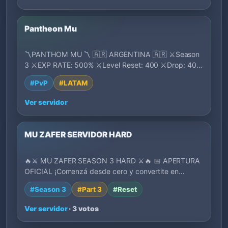
Pantheon Mu
〽️PANTHOM MU 〽️ 🇦🇷 ARGENTINA 🇦🇷 ⚔️Season
3 ⚔️EXP RATE: 500% ⚔️Level Reset: 400 ⚔️Drop: 40%
⚔️St…
#PvP
#LATAM
Ver servidor
MU ZAFER SERVIDOR HARD
🔥⚔️ MU ZAFER SEASON 3 HARD ⚔️🔥 📅 APERTURA
OFICIAL ¡Comenzá desde cero y convertite en
leyenda!…
#Season 3
#Part 3
#Reset
Ver servidor
· 3 votos