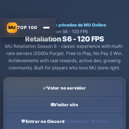
Início
›
Servidores privados de MU Online
›
MU
TOP 100
Retaliation S6 - 120 FPS
Retaliation S6 - 120 FPS
MU Retaliation Season 6 - classic experience with multi-
rate servers (5000x Purge). Free to Play, No Pay 2 Win.
Achievements with real rewards, active dev, growing
community. Built for players who love MU done right.
✅
Votar no servidor
🌐
Visitar site
💬
Entrar no Discord
50 members · 16 online