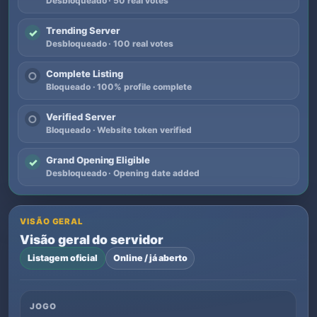
Desbloqueado · 50 real votes
Trending Server
✓
Desbloqueado · 100 real votes
Complete Listing
○
Bloqueado · 100% profile complete
Verified Server
○
Bloqueado · Website token verified
Grand Opening Eligible
✓
Desbloqueado · Opening date added
VISÃO GERAL
Visão geral do servidor
Listagem oficial
Online / já aberto
JOGO