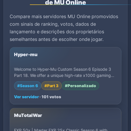
de MU Online
Compare mais servidores MU Online promovidos
com sinais de ranking, votos, dados de
lançamento e descrições dos proprietários
semelhantes antes de escolher onde jogar.
Hyper-mu
Welcome to Hyper-Mu Custom Season 6 Episode 3
Part 18. We offer a unique high-rate x1000 gaming…
#Season 6
#Part 3
#Personalizado
Ver servidor
· 101 votos
MuTotalWar
EXP 50x | Master EXP 25x Classic Season 6 with