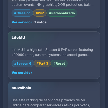
custom events. NH graphics, XOR protection, bala…
#Clássico
#PvP
#Personalizado
Ver servidor
· 7 votos
LifeMU
LifeMU is a high-rate Season 6 PvP server featuring
x99999 rates, custom systems, balanced game…
#Season 6
#Part 3
#Reset
Ver servidor
muvalhala
Use este ranking de servidores privados de MU
Online para comparar servidores ativos por votos,