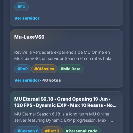
lançamento, EXP, região, estilo de jogo e descrições
#EU
dos donos. Filtre por tags para achar servidores que
combinam com seu jeito de jogar.
Ver servidor
Mu-LuxeVS6
Revive la verdadera experiencia de MU Online en
Mu-LuxeVS6, un servidor Season 6 con rates bala…
#PvP
#Clássico
#Mid Rate
Ver servidor
· 40 votos
MU Eternal S6.18 • Grand Opening 19 Jun •
120 FPS • Dynamic EXP • Max 10 Resets • No
P2W
MU Eternal Season 6.18 is a long-term MU Online
server featuring Dynamic EXP progression, Max 1…
#Season 6
#Part 3
#Personalizado