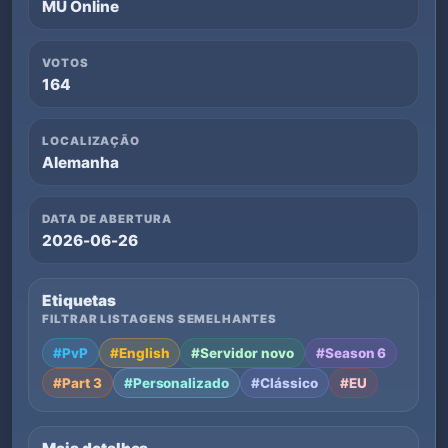
MU Online
VOTOS
164
LOCALIZAÇÃO
Alemanha
DATA DE ABERTURA
2026-06-26
Etiquetas
FILTRAR LISTAGENS SEMELHANTES
#PvP
#English
#Servidor novo
#Season 6
#Part 3
#Personalizado
#Clássico
#EU