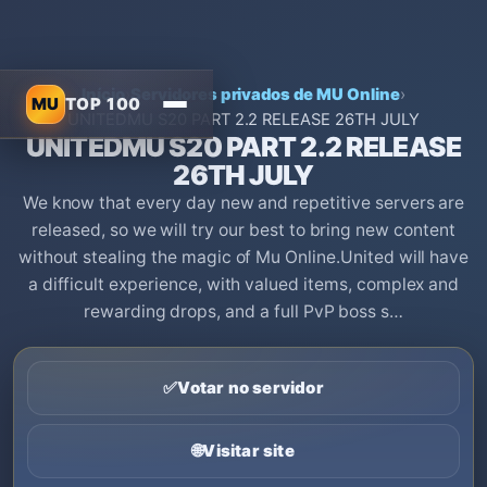
Início
›
Servidores privados de MU Online
›
MU
TOP 100
UNITEDMU S20 PART 2.2 RELEASE 26TH JULY
UNITEDMU S20 PART 2.2 RELEASE
26TH JULY
We know that every day new and repetitive servers are
released, so we will try our best to bring new content
without stealing the magic of Mu Online.United will have
a difficult experience, with valued items, complex and
rewarding drops, and a full PvP boss s…
✅
Votar no servidor
🌐
Visitar site