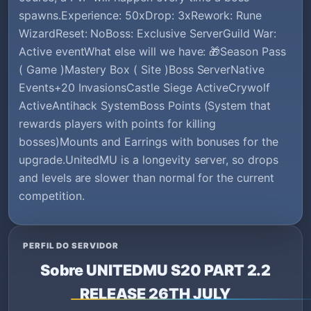
spawns.Experience: 50xDrop: 3xRework: Rune
WizardReset: NoBoss: Exclusive ServerGuild War:
Active eventWhat else will we have: 🎁Season Pass
( Game )Mastery Box ( Site )Boss ServerNative
Events+20 InvasionsCastle Siege ActiveCrywolf
ActiveAntihack SystemBoss Points (System that
rewards players with points for killing
bosses)Mounts and Earrings with bonuses for the
upgrade.UnitedMU is a longevity server, so drops
and levels are slower than normal for the current
competition.
PERFIL DO SERVIDOR
Sobre UNITEDMU S20 PART 2.2
RELEASE 26TH JULY