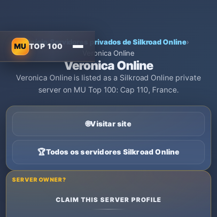
Início
›
Servidores privados de Silkroad Online
›
MU
TOP 100
Veronica Online
Veronica Online
Veronica Online is listed as a Silkroad Online private
server on MU Top 100: Cap 110, France.
🌐
Visitar site
🏆
Todos os servidores Silkroad Online
SERVER OWNER?
CLAIM THIS SERVER PROFILE