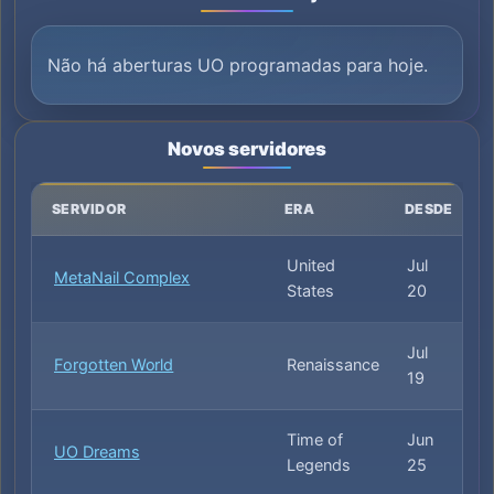
Não há aberturas UO programadas para hoje.
Novos servidores
SERVIDOR
ERA
DESDE
United
Jul
MetaNail Complex
States
20
Jul
Forgotten World
Renaissance
19
Time of
Jun
UO Dreams
Legends
25