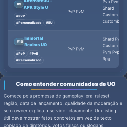
AlternateUO -
Pvp Pvm
#9
APK Style U
Shard
PvP PvM
Custom
#PvP
customized
#Personalizado
#EU
Immortal
Shard Pve
#10
Realms UO
Custom
PvP PvM
Pvm Pvp
#PvP
#PvE
Rpg
#Personalizado
Como entender comunidades de UO
Comece pela promessa de gameplay: era, ruleset,
região, data de lançamento, qualidade da moderação e
se o owner explica o servidor claramente. Um listing
útil deve mostrar fatos concretos em vez de texto
copiado de diretórios, votos falsos ou slogans