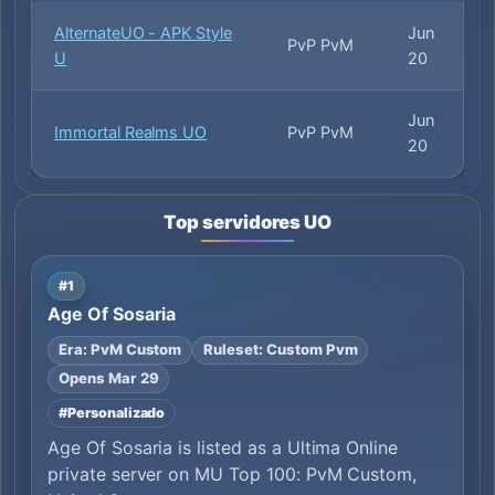
AlternateUO - APK Style
Jun
PvP PvM
U
20
Jun
Immortal Realms UO
PvP PvM
20
Top servidores UO
#1
Age Of Sosaria
Era: PvM Custom
Ruleset: Custom Pvm
Opens Mar 29
#Personalizado
Age Of Sosaria is listed as a Ultima Online
private server on MU Top 100: PvM Custom,