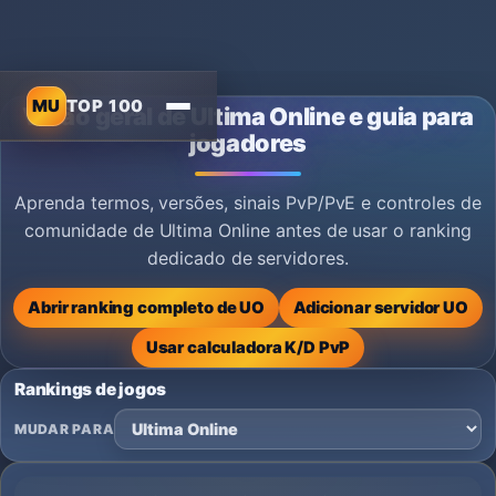
MU
TOP 100
Visão geral de Ultima Online e guia para
jogadores
Aprenda termos, versões, sinais PvP/PvE e controles de
comunidade de Ultima Online antes de usar o ranking
dedicado de servidores.
Abrir ranking completo de UO
Adicionar servidor UO
Usar calculadora K/D PvP
Rankings de jogos
MUDAR PARA