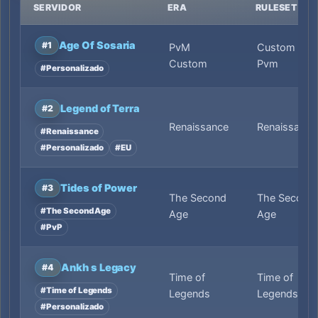
SERVIDOR
ERA
RULESET
Age Of Sosaria
#1
PvM
Custom
Custom
Pvm
#Personalizado
Legend of Terra
#2
Renaissance
Renaissance
#Renaissance
#Personalizado
#EU
Tides of Power
#3
The Second
The Second
#The Second Age
Age
Age
#PvP
Ankh s Legacy
#4
Time of
Time of
#Time of Legends
Legends
Legends
#Personalizado