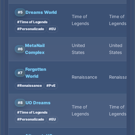
Dreams World
#5
Time of
Time of
#Time of Legends
Legends
Legends
#Personalizado
#EU
MetaNail
United
United
#6
Complex
States
States
Forgotten
#7
World
Renaissance
Renaissance
#Renaissance
#PvE
UO Dreams
#8
Time of
Time of
#Time of Legends
Legends
Legends
#Personalizado
#EU